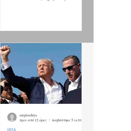
στάχτη η μισή Αττική Επί Μητσοτάκη
έχει αποψιλωθεί το πράσινο της
Αττικής. Είναι πλέον αποδεδειγμένο.
Η «δημοκρατία» προειδοποιεί κάθε
χρόνο, με τους συνολικούς αριθμούς
μιας καταστροφής που, δυστυχώς,
κάθε καλοκαίρι γίνεται και πιο μαύρη.
Ο χάρτης της καμένης Αττικής
προκαλεί κατάθλιψη. Τα δάση στον
νομό αντιστοιχούν σε 1.230.000
στρέμματα. Από το 2019-2026, δηλαδή
επί της
sergioschrys
πριν από 12 ώρες
διαβάστηκε 5 λεπτά
ΗΠΑ