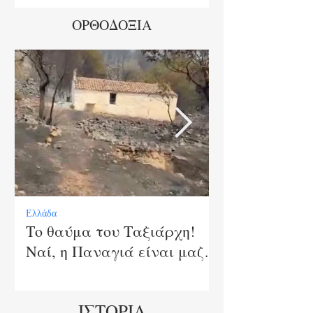
έσω!
ΟΡΘΟΔΟΞΙΑ
Ελλάδα
Πύρινος Λόγιος
Το θαύμα του Ταξιάρχη!
Το Τέλος της
Ναί, η Παναγιά είναι μαζί
Αυτοκρατορία
μας!
Ελλάδα που .
ΙΣΤΟΡΙΑ