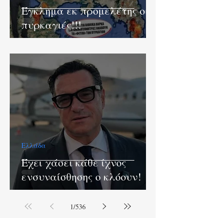
Έγκλημα εκ προμελέτης οι
πυρκαγιές!!!
Ελλάδα
Έχει χάσει κάθε ίχνος
ενσυναίσθησης ο κλόουν!
1
/
536