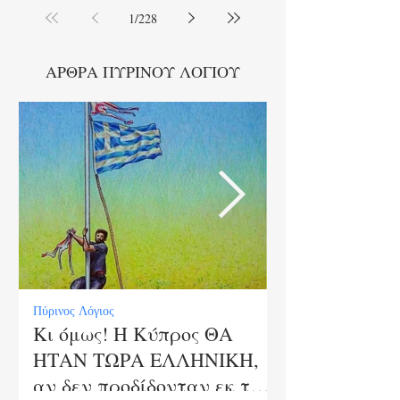
1
/
228
ΑΡΘΡΑ ΠΥΡΙΝΟΥ ΛΟΓΙΟΥ
Πύρινος Λόγιος
Πύρινος Λόγιος
Κι όμως! Η Κύπρος ΘΑ
Το Τέλος της
ΗΤΑΝ ΤΩΡΑ ΕΛΛΗΝΙΚΗ,
Αυτοκρατορία
αν δεν προδίδονταν εκ των
Ελλάδα που .