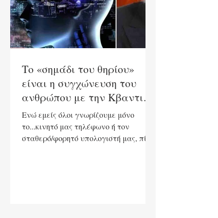
Είναι μια πράξη διάσωσης και
αποκατάστασης
Το «σημάδι του θηρίου»
είναι η συγχώνευση του
ανθρώπου με την Κβαντική
Τεχνητή Νοημοσύνη;
Ενώ εμείς όλοι γνωρίζουμε μόνο
το...κινητό μας τηλέφωνο ή τον
σταθερό/φορητό υπολογιστή μας, πίσω
από τις κουΐντες η τεχνολογία
παίρνει...