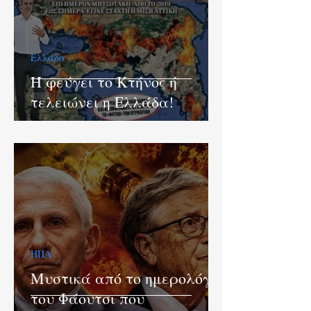
Ελλάδα
Ή φεύγει το Κτήνος ή
τελειώνει η Ελλάδα!
ΗΠΑ
Μυστικά από το ημερολόγιο
του Φάουτσι που