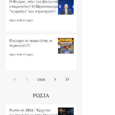
O Φλώρος, πάει για βουλευτής
επικρατείας! Ο Μητσοτακισμός
"αγοράζει" και στρατηγούς!
πριν από 11 ώρες
Έγκλημα εκ προμελέτης οι
πυρκαγιές!!!
πριν από 13 ώρες
1
/
604
ΡΩΣΙΑ
Ρωσία σε ΗΠΑ: "Έρχεται
οριστικό τέλος στην Ουκρανία,