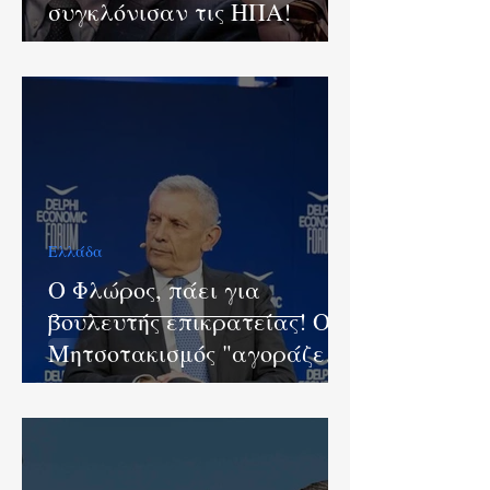
συγκλόνισαν τις ΗΠΑ!
Ελλάδα
O Φλώρος, πάει για
βουλευτής επικρατείας! Ο
Μητσοτακισμός "αγοράζει"
και στρατηγούς!