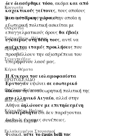
δεν διασύρθηκε τόσο
και από 
, ακόμα 
Κοινωνία
καχεκτικούς γείτονες
, τους οποίους 
μια αυτάρκης χώρα
 στην οποία η 
Παπισμός-Προτεσταντισμός
εξωτερική πολιτική ασκείται με 
Ουκρανία
θα έβαζε 
επαγγελματικούς όρους 
Τρίτος Παγκ. Πόλεμος
εγκαίρως στη θέση τους
, αντί να 
ανέχεται ιταμές προκλήσεις
 που 
Προφητείες
προσβάλλουν την αξιοπρέπεια του 
Συνεντεύξεις
υπερήφανου λαού μας.
Κύρια Θέματα
Η Άγκυρα του ισλαμοφασίστα 
ΠΡΩΤΟΣΕΛΙΔΟ
Ερντογάν 
σε εσωτερικό 
υψώνει 
Ωφέλιμα Κείμενα
δίκαιο
 την αναθεωρητική πολιτική της
στο ελληνικό Αιγαίο
, αλλά στην 
Βίοι Αγίων
 δηλώνουν με επιτηδευμένη 
Αθήνα
Κύριο Θέμα Ημέρας
ανωτερότητα
 ότι δεν παράγονται 
διεθνώς έννομες συνέπειες. 
Articles in English
Εκλαϊκευμένοι Στοχασμοί
ούτε το casus belli της 
Φυσικά, 