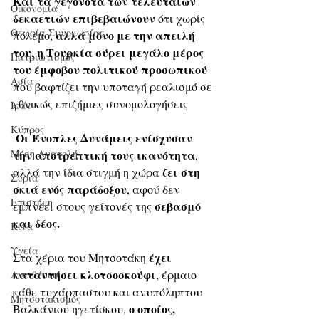
Και τα γεγονότα των τελευταίων 
Οικονομία
δεκαετιών επιβεβαιώνουν
 ότι χωρίς 
Θεωρία Συνομωσίας
 αλλά μόνο με την απειλή 
πόλεμο,
του, η Τουρκία σύρει μεγάλο μέρος 
Πατριωτισμός
του έμφοβου πολιτικού προσωπικού 
Ασία
που βαφτίζει την υποταγή ρεαλισμό σε 
εθνικώς επιζήμιες συνομολογήσεις
Ιράν
Κύπρος
 Οι Ένοπλες Δυνάμεις ενίσχυσαν 
Μέση Ανατολή
την αποτρεπτική τους ικανότητα
, 
 ζει στη 
αλλά την ίδια στιγμή η χώρα
Σύρια
σκιά ενός παράδοξου
, αφού δεν 
Επιστήμη
σεβασμό 
εμπνέει στους γείτονές της 
και δέος. 
Kίνα
Υγεία
 έχει 
Στα χέρια του Μητσοτάκη
καταντήσει κλοτσοσκούφι
, έρμαιο 
Aντιθέσεις
κάθε τυχάρπαστου και ανυπόληπτου 
Μητσοτακισμός
 ο οποίος, 
Βαλκάνιου ηγετίσκου,