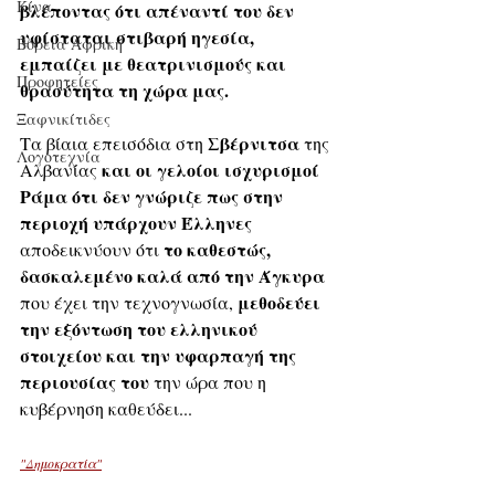
Κίνα
βλέποντας ότι απέναντί του δεν 
υφίσταται στιβαρή ηγεσία, 
Βόρεια Αφρική
εμπαίζει με θεατρινισμούς και 
Προφητείες
θρασύτητα τη χώρα μας.
Ξαφνικίτιδες
Σβέρνιτσα
Τα βίαια επεισόδια στη 
 της 
Λογοτεχνία
 και οι γελοίοι ισχυρισμοί 
Αλβανίας
Ράμα ότι δεν γνώριζε πως στην 
περιοχή υπάρχουν Έλληνες
το καθεστώς, 
αποδεικνύουν ότι 
δασκαλεμένο καλά από την Άγκυρα
 μεθοδεύει 
που έχει την τεχνογνωσία,
την εξόντωση του ελληνικού 
στοιχείου και την υφαρπαγή της 
περιουσίας του
 την ώρα που η 
κυβέρνηση καθεύδει...
"Δημοκρατία"