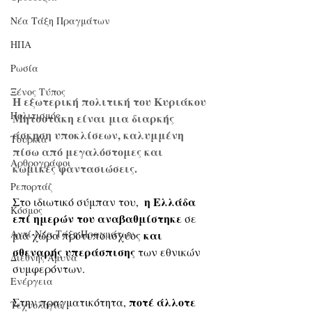
Νέα Τάξη Πραγμάτων
ΗΠΑ
Ρωσία
Ξένος Τύπος
Η εξωτερική πολιτική του Κυριάκου 
Πολιτισμός
Μητσοτάκη είναι μια διαρκής 
άσκηση υποκλίσεων, καλυμμένη 
Τουρκία
πίσω από μεγαλόστομες και 
Αρθρογράφοι
κωμικές φαντασιώσεις. 
Ρεπορτάζ
η Ελλάδα 
Στο ιδιωτικό σύμπαν του,  
Κόσμος
επί ημερών του αναβαθμίστηκε
 σε 
Αντί-Νέα Τάξη Πραγμάτων
 και 
μια χώρα πρότυπο ισχύος
σθεναρής υπεράσπισης
 των εθνικών 
Διεθνής Άμυνα
συμφερόντων. 
Ενέργεια
 ποτέ άλλοτε 
Στην πραγματικότητα,
Τεχνολογία