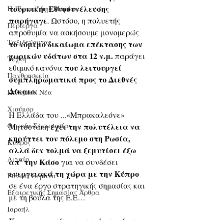
τουρκικής Εθνοσυνέλευσης 
Η "Γωνιά" της Μαρίας
παρήγαγε
. Ωστόσο, η πολυετής 
Περίεργα
απροθυμία να ασκήσουμε μονομερώς
Ταξιδεύοντας
το νόμιμο δικαίωμα επέκτασης των 
χωρικών υδάτων στα 12 ν.μ. 
παράγει 
Τέχνη
που λειτουργεί 
εθιμικό κανόνα 
Πανθρησκεία
συμπληρωματικά προς το Διεθνές 
Δίκαιο. 
Πολεμικά Νέα
Χιούμορ
Η Ελλάδα του ...«Μπρακαλεόνε» 
Θεωρία Συνωμοσίας
 έχει την πολυτέλεια να 
Μητσοτάκη
κηρύττει τον πόλεμο στη Ρωσία, 
Κύπρος
αλλά δεν τολμά να ξεμυτίσει έξω 
Αιγαίο
απ’ την Κάσο
 για να συνδέσει 
ενεργειακά τη χώρα με την Κύπρο
Εθνικά Θέματα
σε ένα έργο στρατηγικής σημασίας και 
Εξαιρετικής Σημασίας Άρθρα
με τη βούλα της Ε.Ε…
Ισραήλ