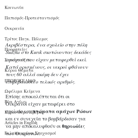
Κοινωνία
Παπισμός-Προτεσταντισμός
Ουκρανία
Τρίτος Παγκ. Πόλεμος
Ακριβέστερα, ένα σχολείο στην πόλη 
Προφητείες
Sudzha στο Kursk σκοτώνοντας δεκάδες 
αμάχους που είχαν μεταφερθεί εκεί. 
Συνεντεύξεις
Κατά ορισμένους, οι νεκροί φθάνουν 
Κύρια Θέματα
τους 60 αλλά ακόμη δεν έχει 
ΠΡΩΤΟΣΕΛΙΔΟ
επιβεβαιωθεί ο τελικός αριθμός. 
Ωφέλιμα Κείμενα
Επίσης αποκαλύπτεται ότι οι 
Βίοι Αγίων
Ουκρανοί είχαν μεταφέρει στο 
πτώματα αμάχων Ρώσων
σχολείο και 
Κύριο Θέμα Ημέρας
και εν συνεχεία το βομβάρδισαν για 
Articles in English
θηριωδίε
να μην αποκαλυφθούν οι 
ς 
των Ουκρανών. 
Εκλαϊκευμένοι Στοχασμοί