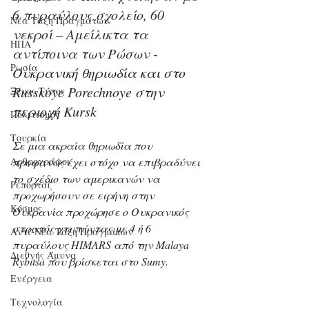
6 πυραύλους σχολείο, 60 
Νέα Τάξη Πραγμάτων
νεκροί – Αμείλικτα τα 
ΗΠΑ
αντίποινα των Ρώσων - 
Ρωσία
Ουκρανική θηριωδία και στο 
Russkoye Porechnoye στην 
Ξένος Τύπος
περιοχή Kursk
Πολιτισμός
Τουρκία
Σε μια ακραία θηριωδία που 
Αρθρογράφοι
προφανώς έχει στόχο να επιβραδύνει 
το σχέδιο των αμερικανών να 
Ρεπορτάζ
προχωρήσουν σε ειρήνη στην 
Κόσμος
Ουκρανία προχώρησε ο Ουκρανικός 
στρατός χτυπώντας με 4 ή 6 
Αντί-Νέα Τάξη Πραγμάτων
πυραύλους HIMARS από την Malaya 
Διεθνής Άμυνα
Rybitsa που βρίσκεται στο Sumy. 
Ενέργεια
Τεχνολογία