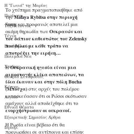
Η "Γωνιά" της Μαρίας
Το χτύπημα πραγματοποιήθηκε από 
Περίεργα
Malaya Rybitsa στην περιοχή 
την 
Sumy 
και προφανώς αποτελεί μια 
Ταξιδεύοντας
Ουκρανών και 
ακόμη θηριωδία των 
Τέχνη
του σάπιου καθεστώτος του Zelensky 
που θέλει με κάθε τρόπο να 
Πανθρησκεία
αποτρέψει την ειρήνη…
Πολεμικά Νέα
Χιούμορ
Ουκρανική ηγεσία είναι μια 
Η 
αιμοσταγής κλίκα απατεώνων, τα 
Θεωρία Συνωμοσίας
ίδια έκαναν και στην πόλη Bucha 
Κύπρος
(Μπούχα)
 στις αρχές του πολέμου 
κατασκεύασαν ότι οι Ρώσοι σκότωσαν 
Αιγαίο
αμάχους αλλά αποδείχθηκε ότι το 
Εθνικά Θέματα
ενορχήστρωσαν οι ουκρανοί.
Εξαιρετικής Σημασίας Άρθρα
Η Ρωσία είναι βέβαιο ότι θα 
Ισραήλ
προχωρήσει σε αντίποινα και επίσης 