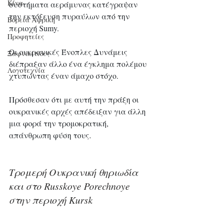
Κίνα
συστήματα αεράμυνας κατέγραψαν 
την εκτόξευση πυραύλων από την 
Βόρεια Αφρική
περιοχή Sumy. 
Προφητείες
Οι ουκρανικές Ένοπλες Δυνάμεις 
Ξαφνικίτιδες
διέπραξαν άλλο ένα έγκλημα πολέμου 
Λογοτεχνία
χτυπώντας έναν άμαχο στόχο. 
Πρόσθεσαν ότι με αυτή την πράξη οι 
ουκρανικές αρχές απέδειξαν για άλλη 
μια φορά την τρομοκρατική, 
απάνθρωπη φύση τους.
Τρομερή Ουκρανική θηριωδία 
και στο Russkoye Porechnoye 
στην περιοχή Kursk