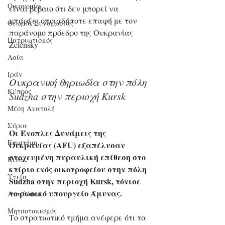
Οικονομία
είναι βέβαιο ότι δεν μπορεί να 
υπάρξει οποιαδήποτε επαφή με τον 
Θεωρία Συνομωσίας
παράνομο πρόεδρο της Ουκρανίας 
Πατριωτισμός
Zelensky 
Ασία
Ιράν
Ουκρανική θηριωδία στην πόλη 
Κύπρος
Sudzha στην περιοχή Kursk
Μέση Ανατολή
Σύρια
Οι Ένοπλες Δυνάμεις της 
Επιστήμη
Ουκρανίας (AFU) εξαπέλυσαν 
στοχευμένη πυραυλική επίθεση στο 
Kίνα
κτίριο ενός οικοτροφείου στην πόλη 
Υγεία
Sudzha στην περιοχή Kursk, τόνισε 
το ρωσικό υπουργείο Άμυνας.
Aντιθέσεις
Μητσοτακισμός
Το στρατιωτικό τμήμα ανέφερε ότι τα 