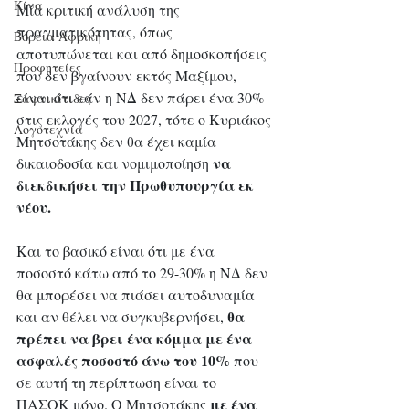
Κίνα
Μία κριτική ανάλυση της 
πραγματικότητας, όπως 
Βόρεια Αφρική
αποτυπώνεται και από δημοσκοπήσεις 
Προφητείες
που δεν βγαίνουν εκτός Μαξίμου, 
είναι ότι εάν η ΝΔ δεν πάρει ένα 30% 
Ξαφνικίτιδες
στις εκλογές του 2027, τότε ο Κυριάκος 
Λογοτεχνία
Μητσοτάκης δεν θα έχει καμία 
να 
δικαιοδοσία και νομιμοποίηση 
διεκδικήσει την Πρωθυπουργία εκ 
νέου. 
Και το βασικό είναι ότι με ένα 
ποσοστό κάτω από το 29-30% η ΝΔ δεν 
θα μπορέσει να πιάσει αυτοδυναμία 
θα 
και αν θέλει να συγκυβερνήσει, 
πρέπει να βρει ένα κόμμα με ένα 
ασφαλές ποσοστό άνω του 10%
 που 
σε αυτή τη περίπτωση είναι το 
με ένα 
ΠΑΣΟΚ μόνο. Ο Μητσοτάκης 