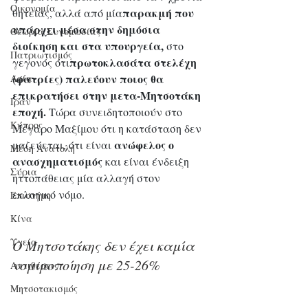
Οικονομία
παρακμή που 
θητείας, αλλά από μία
υπάρχει μέσα στην δημόσια 
Θεωρία Συνομωσίας
διοίκηση και στα υπουργεία,
 στο 
Πατριωτισμός
πρωτοκλασάτα στελέχη 
γεγονός ότι
(φατρίες) παλεύουν ποιος θα 
Ασία
επικρατήσει στην μετα-Μητσοτάκη 
Ιράν
εποχή.
 Τώρα συνειδητοποιούν στο 
Κύπρος
Μέγαρο Μαξίμου ότι η κατάσταση δεν 
ανώφελος ο 
μαζεύεται, ότι είναι 
Μέση Ανατολή
ανασχηματισμός
 και είναι ένδειξη 
Σύρια
ηττοπάθειας μία αλλαγή στον 
εκλογικό νόμο.
Επιστήμη
Kίνα
Υγεία
Ο Μητσοτάκης δεν έχει καμία 
νομιμοποίηση με 25-26%
Aντιθέσεις
Μητσοτακισμός