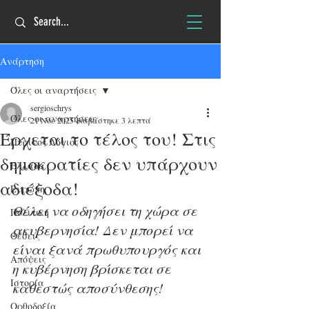
Ανάρτηση
Όλες οι αναρτήσεις
sergioschrys
Όλες οι αναρτήσεις
21 Νοε 2025
διαβάστηκε 3 λεπτά
Έρχεται το τέλος του! Στις
Πύρινος Λόγιος
δημοκρατίες δεν υπάρχουν
Ελλάδα
αδιέξοδα!
Ευρώπη
Θέλει να οδηγήσει τη χώρα σε 
Πολιτική
ακυβερνησία! Δεν μπορεί να 
Θέσεις
είναι ξανά πρωθυπουργός και 
Απόψεις
η κυβέρνηση βρίσκεται σε 
Ιστορία
καθεστώς αποσύνθεσης!
Ορθοδοξία