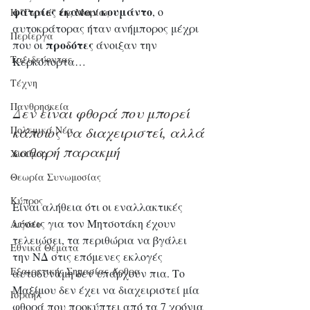
φατρίες έκαναν κουμάντο
, ο 
Η "Γωνιά" της Μαρίας
αυτοκράτορας ήταν ανήμπορος μέχρι 
Περίεργα
προδότες
που οι 
 άνοιξαν την 
Ταξιδεύοντας
Κερκόπορτα…
Τέχνη
Πανθρησκεία
Δεν είναι φθορά που μπορεί 
Πολεμικά Νέα
κάποιος να διαχειριστεί, αλλά 
καθαρή παρακμή
Χιούμορ
Θεωρία Συνωμοσίας
Κύπρος
Είναι αλήθεια ότι οι εναλλακτικές 
λύσεις για τον Μητσοτάκη έχουν 
Αιγαίο
τελειώσει, τα περιθώρια να βγάλει 
Εθνικά Θέματα
την ΝΔ στις επόμενες εκλογές 
Εξαιρετικής Σημασίας Άρθρα
αυτοδύναμη δεν υπάρχουν πια. Το 
Μαξίμου δεν έχει να διαχειριστεί μία 
Ισραήλ
φθορά που προκύπτει από τα 7 χρόνια 