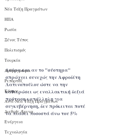
Νέα Τάξη Πραγμάτων
ΗΠΑ
Ρωσία
Ξένος Τύπος
Πολιτισμός
Τουρκία
Ακόμα και αν το "σύστημα" 
Αρθρογράφοι
σπρώχνει συνεχώς την Αφροδίτη 
Ρεπορτάζ
Λατινοπούλου ώστε να την 
Κόσμος
καθιερώσει ως εναλλακτική δεξιά 
πρόταση κατάλληλη για 
Αντί-Νέα Τάξη Πραγμάτων
συγκυβέρνηση, δεν πρόκειται ποτέ 
Διεθνής Άμυνα
να πιάσει ποσοστά άνω του 5%
Ενέργεια
Τεχνολογία