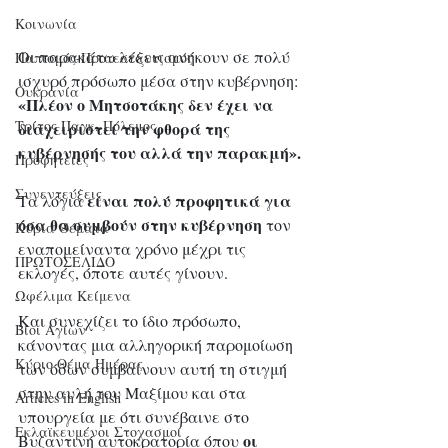
Κοινωνία
Οι παρακάτω λέξεις ανήκουν σε πολύ 
Παπισμός-Προτεσταντισμός
ισχυρό πρόσωπο μέσα στην κυβέρνηση: 
Ουκρανία
«Πλέον ο Μητσοτάκης δεν έχει να 
Τρίτος Παγκ. Πόλεμος
διαχειριστεί την φθορά της 
κυβέρνησής του αλλά την παρακμή».
Προφητείες
Συνεντεύξεις
είναι πολύ προφητικά για 
Τα λόγια 
όσα θα συμβούν στην κυβέρνηση
 τον 
Κύρια Θέματα
εναπομείναντα χρόνο μέχρι τις 
ΠΡΩΤΟΣΕΛΙΔΟ
εκλογές, όποτε αυτές γίνουν. 
Ωφέλιμα Κείμενα
Και συνεχίζει το ίδιο πρόσωπο, 
Βίοι Αγίων
κάνοντας μια αλληγορική παρομοίωση 
Κύριο Θέμα Ημέρας
των όσων συμβαίνουν αυτή τη στιγμή 
στην αυλή του Μαξίμου και στα 
Articles in English
υπουργεία με ότι συνέβαινε στο 
Εκλαϊκευμένοι Στοχασμοί
 οι 
Βυζαντινή αυτοκρατορία όπου