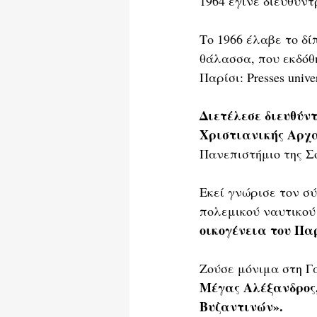
1964 έγινε διευθύντ
Το 1966 έλαβε το δίπ
θάλασσα, που εκδόθη
Παρίσι: Presses univer
Διετέλεσε διευθύντ
Χριστιανικής Αρχ
Πανεπιστήμιο της Σορ
Εκεί γνώρισε τον σύ
πολεμικού ναυτικού
οικογένεια του Πα
Ζούσε μόνιμα στη Γα
Μέγας Αλέξανδρος,
Βυζαντινών».