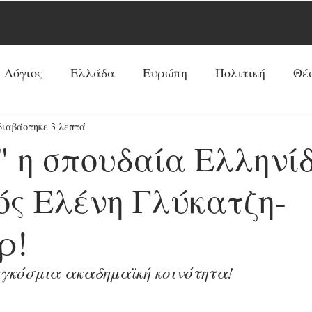
 Λόγιος
Ελλάδα
Ευρώπη
Πολιτική
Θέ
διαβάστηκε 3 λεπτά
Νέα Τάξη Πραγμάτων
ΗΠΑ
Ρωσία
Ξένος 
" η σπουδαία Ελληνί
Ρεπορτάζ
Κόσμος
Αντί-Νέα Τάξη Πραγμά
ός Ελένη Γλύκατζη-
ρ!
Κοινωνία
Παπισμός-Προτεσταντισμός
Ουκ
γκόσμια ακαδημαϊκή κοινότητα! 
Προφητείες
Συνεντεύξεις
Κύρια Θέματα