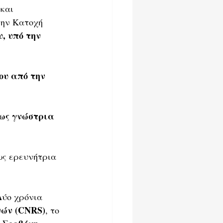
και 
την Κατοχή 
, υπό την 
ου από την 
ως γνώστρια 
ως ερευνήτρια 
Δύο χρόνια 
νών (CNRS)
, το 