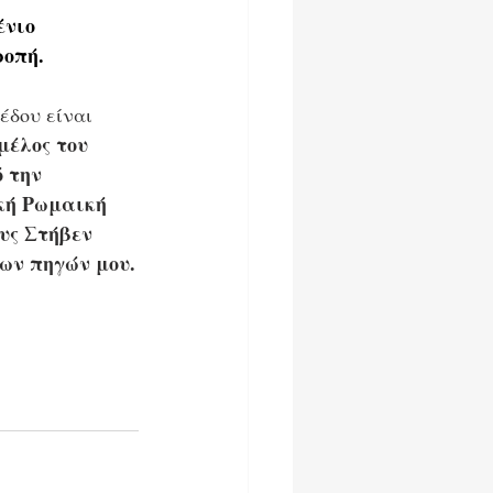
νιο 
ροπή.
έδου είναι 
έλος του 
 την 
κή Ρωμαική 
υς Στήβεν 
ων πηγών μου.