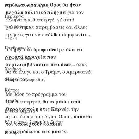
πρόσωπο στο Άγιο Όρος θα ήταν 
Η "Γωνιά" της Μαρίας
μεγάλο πολιτικό πλήγμα
 για τον 
Περίεργα
έλληνα πρωθυπουργό, γι' αυτό 
χρειάστηκαν παρεμβάσεις και άλλες 
Ταξιδεύοντας
για να επέλθει συμφωνία... 
κινήσεις 
Τέχνη
Πανθρησκεία
όμοφο deal με όλα τα 
Υπήρξε ένα 
γνωστά στοιχεία που 
Πολεμικά Νέα
περιλαμβάνονται στα deals.
.. όπως 
Χιούμορ
θα το έλεγε και ο Tράμπ, ο Αμερικανός 
Πρόεδρος... 
Θεωρία Συνωμοσίας
Κύπρος
Με βάση το πρόγραμμα του 
Αιγαίο
θα περάσει από 
Πρωθυπουργού, 
Ουρανούπολη στις Καρυές
, την 
Εθνικά Θέματα
όπου θα 
πρωτεύουσα του Αγίου Όρους 
Εξαιρετικής Σημασίας Άρθρα
τον υποδεχτούν κάποιοι 
αντιπρόσωποι των μονών. 
Ισραήλ