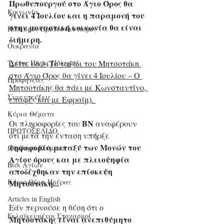
Πρωθυπουργού στο Άγιο Όρος θα 
Κοινωνία
γίνει 4 Ιουλίου και η παραμονή του 
στην μοναστική κοινωνία θα είναι 
Παπισμός-Προτεσταντισμός
διήμερη.
Ουκρανία
Δείτε εδώ (Το ταξίδι του Μητσοτάκη 
Τρίτος Παγκ. Πόλεμος
στο Άγιο Όρος θα γίνει 4 Ιουλίου – Ο 
Προφητείες
Μητσοτάκης θα πάει με Κωνσταντίνο, 
Συνεντεύξεις
επαφές και με Εφραίμ). 
Κύρια Θέματα
ΒΝ
Οι πληροφορίες του 
 αναφέρουν 
ΠΡΩΤΟΣΕΛΙΔΟ
ότι μετά την ένταση υπήρξε
ψηφοφορία μεταξύ των Μονών του 
Ωφέλιμα Κείμενα
Αγίου όρους και με πλειοψηφία 
Βίοι Αγίων
αποδέχθηκαν την επίσκεψη 
Κύριο Θέμα Ημέρας
Μητσοτάκη... 
Articles in English
Εάν περνούσε η θέση ότι ο 
Εκλαϊκευμένοι Στοχασμοί
Μητσοτάκης είναι ανεπιθύμητο 