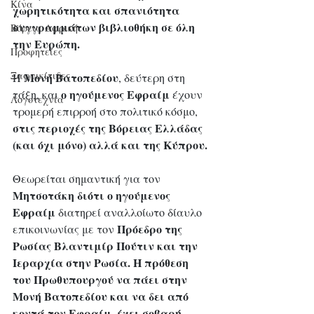
Κίνα
χωρητικότητα και σπανιότητα 
συγγραμμάτων βιβλιοθήκη σε όλη 
Βόρεια Αφρική
την Ευρώπη.
Προφητείες
Ξαφνικίτιδες
Μονή Βατοπεδίου
Η 
, δεύτερη στη 
ο ηγούμενος Εφραίμ
τάξη, και 
 έχουν 
Λογοτεχνία
τρομερή επιρροή στο πολιτικό κόσμο,
στις περιοχές της Βόρειας Ελλάδας 
(και όχι μόνο) αλλά και της Κύπρου. 
Θεωρείται σημαντική για τον
Μητσοτάκη διότι ο ηγούμενος 
Εφραίμ
 διατηρεί αναλλοίωτο δίαυλο 
Πρόεδρο της 
επικοινωνίας με τον 
Ρωσίας Βλαντιμίρ Πούτιν και την 
Ιεραρχία στην Ρωσία. Η πρόθεση 
του Πρωθυπουργού να πάει στην 
Μονή Βατοπεδίου και να δει από 
κοντά τον Εφραίμ, έχει σοβαρή 