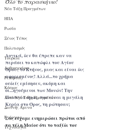
Όλο το παρασκήνιο!
Νέα Τάξη Πραγμάτων
ΗΠΑ
Ρωσία
Ξένος Τύπος
Πολιτισμός
Λογικά, δεν θα έπρεπε καν να 
Τουρκία
περάσει το κατώφλι του Αγίου 
Αρθρογράφοι
Ορους το Κτήνος, μιας και είναι δις 
αφορισμένος! Αλλά...το χρήμα 
Ρεπορτάζ
ουδείς εμίσησεν, ακόμη και 
Κόσμος
οι...ηγούμενοι των Μονών! Την 
Παναγία όμως, που είναι η μεγάλη 
Αντί-Νέα Τάξη Πραγμάτων
Κυρία στο Όρος, τη ρώτησαν;
Διεθνής Άμυνα
Ενέργεια
Σας είχαμε ενημερώσει πρώτοι από 
τα τέλη Μαίου ότι το ταξίδι του 
Τεχνολογία