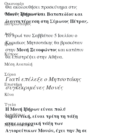
Οικονομία
Θα ακολουθήσει προσκύνημα στις 
Μονές Ιβήρων και Βατοπεδίου και 
Θεωρία Συνομωσίας
διανυκτέρευση στη Σίμωνος Πέτρας.
Πατριωτισμός
Ασία
Το πρωί του Σαββάτου 5 Ιουλίου ο 
Κυριάκος Μητσοτάκης θα βρισκόταν 
Ιράν
Μονή Ξενοφώντος
στην 
 και κατόπιν 
Κύπρος
θα επιστρέψει στην Αθήνα.
Μέση Ανατολή
Σύρια
Γιατί επέλεξε ο Μητσοτάκης 
Επιστήμη
συγκεκριμένες Μονές
Kίνα
Υγεία
Η Μονή Ιβήρων είναι πολύ 
Aντιθέσεις
σημαντική, είναι τρίτη τη τάξη 
στην ιεραρχική τάξη των 
Μητσοτακισμός
Αγιορείτικων Μονών, έχει την 3η σε 