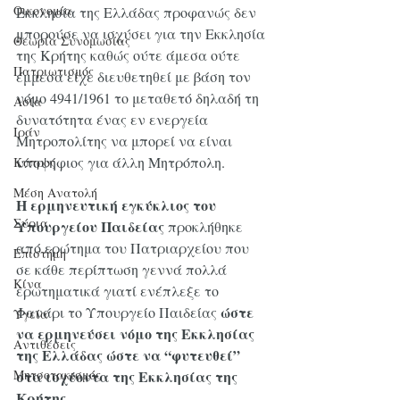
Οικονομία
Εκκλησία της Ελλάδας προφανώς δεν 
μπορούσε να ισχύσει για την Εκκλησία 
Θεωρία Συνομωσίας
της Κρήτης καθώς ούτε άμεσα ούτε 
Πατριωτισμός
έμμεσα είχε διευθετηθεί με βάση τον 
νόμο 4941/1961 το μεταθετό δηλαδή τη 
Ασία
δυνατότητα ένας εν ενεργεία 
Ιράν
Μητροπολίτης να μπορεί να είναι 
υποψήφιος για άλλη Μητρόπολη.
Κύπρος
Μέση Ανατολή
Η ερμηνευτική εγκύκλιος του 
Σύρια
Υπουργείου Παιδείας
 προκλήθηκε 
από ερώτημα του Πατριαρχείου που 
Επιστήμη
σε κάθε περίπτωση γεννά πολλά 
Kίνα
ερωτηματικά γιατί ενέπλεξε το 
ώστε 
Φανάρι το Υπουργείο Παιδείας 
Υγεία
να ερμηνεύσει νόμο της Εκκλησίας 
Aντιθέσεις
της Ελλάδας ώστε να “φυτευθεί” 
στα ισχύοντα της Εκκλησίας της 
Μητσοτακισμός
Κρήτης.