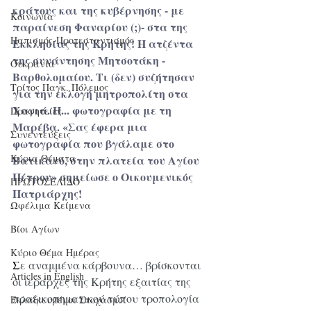
κράτους και της κυβέρνησης - με 
Κοινωνία
παραίνεση Φαναρίου (;)- στα της 
Παπισμός-Προτεσταντισμός
Εκκλησίας της Κρήτης! 
Η ατζέντα 
της συνάντησης Μητσοτάκη - 
Ουκρανία
Βαρθολομαίου. Τι (δεν) συζήτησαν 
Τρίτος Παγκ. Πόλεμος
για την εκλογή μητροπολίτη στα 
Χανιά. Η... φωτογραφία με τη 
Προφητείες
Μαρέβα. «Σας έφερα μια 
Συνεντεύξεις
φωτογραφία που βγάλαμε στο 
Κύρια Θέματα
Βατικανό, στην πλατεία του Αγίου 
Πέτρου» σημείωσε ο Οικουμενικός 
ΠΡΩΤΟΣΕΛΙΔΟ
Πατριάρχης!
Ωφέλιμα Κείμενα
Βίοι Αγίων
Κύριο Θέμα Ημέρας
Σ
ε αναμμένα κάρβουνα… βρίσκονται 
Articles in English
οι ιεράρχες της Κρήτης εξαιτίας της 
πραξικοπηματικού τύπου τροπολογία 
Εκλαϊκευμένοι Στοχασμοί