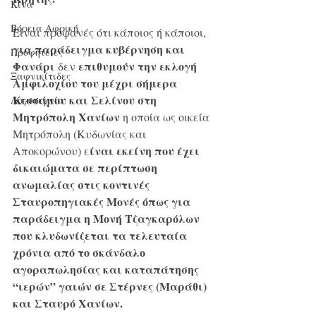
Κίνα
Βόρεια Αφρική
Είναι προφανές ότι κάποιος ή κάποιοι, 
για παράδειγμα κυβέρνηση και 
Προφητείες
Φανάρι
επιθυμούν την εκλογή 
 δεν 
Ξαφνικίτιδες
Αμφιλοχίου του μέχρι σήμερα 
Κισσάμου και Σελίνου στη 
Λογοτεχνία
Μητρόπολη Χανίων 
η οποία ως οικεία 
Μητρόπολη (Κυδωνίας και 
ίναι εκείνη που έχει 
Αποκορώνου) ε
δικαιώματα σε περίπτωση 
ανωμαλίας στις κοντινές 
Σταυροπηγιακές Μονές όπως για 
παράδειγμα η Μονή Τζαγκαρόλων 
που κλυδωνίζεται τα τελευταία 
χρόνια από το σκάνδαλο 
αγοραπωλησίας και καταπάτησης 
“ιερών” γαιών σε Στέρνες (Μαράθι) 
και Σταυρό Χανίων.