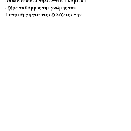
αποσυρθούν οι τηλεοπτικές κάμερες 
εξήρε το θάρρος της γνώμης του 
Πατριάρχη για τις εξελίξεις στην 
ευρύτερη περιοχή
.
 Η ατζέντα της συζήτησής τους ήταν 
ωστόσο επισημαίνεται πως 
ανοιχτή, 
η συνάντηση έγινε εν μέσω των 
αντιδράσεων για το ζήτημα που 
έχει προκύψει στην Εκκλησία της 
Κρήτης, με την εκλογή του νέου 
μητροπολίτη Χανίων
. Επίσης 
συζητήθηκαν θέματα που έχουν σχέση 
με τις εξελίξεις στην ευρύτερη 
περιοχή και θέματα της μητρός 
Εκκλησίας με την Ελλάδα αλλά και 
την τουρκική κυβέρνηση.