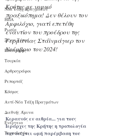
Κρήτης με νομικό 
Νέα Τάξη Πραγμάτων
πραξικόπημα! Δεν θέλουν τον 
ΗΠΑ
Αμφιλόχιο, γιατί επετέθη 
Ρωσία
εναντίον του προέδρου της 
Γερμανίας Στάϊνμάγιερ τον 
Ξένος Τύπος
Νοέμβριο του 2024!
Πολιτισμός
Τουρκία
Αρθρογράφοι
Ρεπορτάζ
Κόσμος
Αντί-Νέα Τάξη Πραγμάτων
Διεθνής Άμυνα
Κεραυνός εν αιθρία... για τους 
Ενέργεια
Ιεράρχες της Κρήτης η τροπολογία 
που δείχνει ωμή παρέμβαση του 
Τεχνολογία