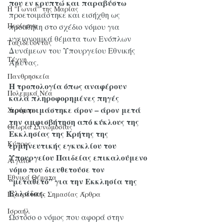
που εν κρυπτώ και παραβύστω 
Η "Γωνιά" της Μαρίας
προετοιμάστηκε και εισήχθη ως 
Περίεργα
προσθήκη στο σχέδιο νόμου για 
υγειονομικά θέματα των Ενόπλων 
Ταξιδεύοντας
Δυνάμεων του Υπουργείου Εθνικής 
Τέχνη
Άμυνας. 
Πανθρησκεία
Η τροπολογία όπως αναφέρουν 
Πολεμικά Νέα
καλά πληροφορημένες πηγές 
προετοιμάστηκε άρον – άρον μετά 
Χιούμορ
την αμφισβήτηση από κύκλους της 
Θεωρία Συνωμοσίας
Εκκλησίας της Κρήτης της 
Κύπρος
ερμηνευτικής εγκυκλίου του 
Υπουργείου Παιδείας επικαλούμενο 
Αιγαίο
νόμο που διευθετούσε τον 
Εθνικά Θέματα
“μεταθετό” για την Εκκλησία της 
Ελλάδας.
Εξαιρετικής Σημασίας Άρθρα
Ισραήλ
Ωστόσο ο νόμος που αφορά στην 