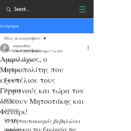
Ανάρτηση
Όλες οι αναρτήσεις
sergioschrys
Όλες οι αναρτήσεις
9 Μαΐ 2025
διαβάστηκε 7 λεπτά
Αμφιλόχιος, ο
Πύρινος Λόγιος
Μητροπολίτης που
Ελλάδα
εξευτέλισε τους
Ευρώπη
Γερμανούς και τώρα τον
Πολιτική
διώκουν Μητσοτάκης και
Θέσεις
Φανάρι!
Απόψεις
Ιστορία
Ο Μητσοτακισμός βεβηλώνει 
ακόμη και την Εκκλησία της 
Ορθοδοξία