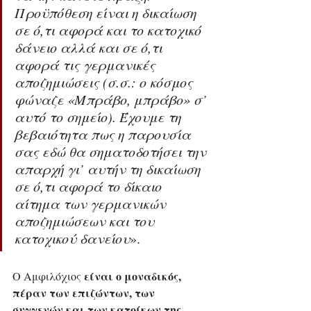
Προϋπόθεση είναι η δικαίωση 
σε ό,τι αφορά και το κατοχικό 
δάνειο αλλά και σε ό,τι 
αφορά τις γερμανικές 
αποζημιώσεις (σ.σ.: ο κόσμος 
φώναζε «Μπράβο, μπράβο» σ’ 
αυτό το σημείο). Έχουμε τη 
βεβαιότητα πως η παρουσία 
σας εδώ θα σηματοδοτήσει την 
απαρχή γι’ αυτήν τη δικαίωση 
σε ό,τι αφορά το δίκαιο 
αίτημα των γερμανικών 
αποζημιώσεων και του 
κατοχικού δανείου
».
είναι ο μοναδικός, 
Ο Αμφιλόχιος 
πέραν των επιζώντων, των 
συγγενών και των κατοίκων της 