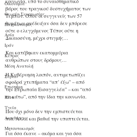
κοινωνία, υπό το συναισθηματικό 
Οικονομία
βάρος του τραγικού δυστυχήματος των 
Θεωρία Συνομωσίας
Τεμπών. Όπου οι συγγενείς των 57 
θυμάτων ανέδειξαν όσα δεν μπόρεσε 
Πατριωτισμός
ούτε ο ελεγχόμενος Τύπος ούτε η 
Ασία
Δικαιοσύνη, μέχρι στιγμής…
Ιράν
Και κατέβηκαν εκατομμύρια 
Κύπρος
ανθρώπων στους δρόμους…
Μέση Ανατολή
Η Κυβέρνηση λοιπόν, αντιμετωπίζει 
Σύρια
σφοδρά χτυπήματα “απ’ έξω” – από 
Επιστήμη
την Ευρωπαία Εισαγγελέα” – και “από 
τα κάτω”, από την ίδια την κοινωνία.
Kίνα
Υγεία
Που όχι μόνο δεν την εμπιστεύεται 
Aντιθέσεις
πια. Αλλά και βαθιά την υποπτεύεται.
Μητσοτακισμός
Για όσα έκανε – ακόμα και για όσα 