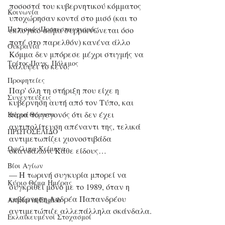
ποσοστά του κυβερνητικού κόμματος 
Κοινωνία
υποχώρησαν κοντά στο μισό (και το 
Παπισμός-Προτεσταντισμός
εκλογικό σώμα συρρικνώνεται όσο 
ποτέ στο παρελθόν) κανένα άλλο 
Ουκρανία
Κόμμα δεν μπόρεσε μέχρι στιγμής να 
Τρίτος Παγκ. Πόλεμος
καλύψει το κενό.
Προφητείες
Παρ' όλη τη στήριξη που είχε η 
Συνεντεύξεις
κυβέρνηση αυτή από τον Τύπο, και 
παρά το γεγονός ότι δεν έχει 
Κύρια Θέματα
αντιπολίτευση απέναντι της, τελικά 
ΠΡΩΤΟΣΕΛΙΔΟ
αντιμετωπίζει χιονοστιβάδα 
Ωφέλιμα Κείμενα
σκανδάλων. Κάθε είδους…
Βίοι Αγίων
— Η τωρινή συγκυρία μπορεί να 
Κύριο Θέμα Ημέρας
συγκριθεί μόνο με το 1989, όταν η 
κυβέρνηση Ανδρέα Παπανδρέου 
Articles in English
αντιμετώπιζε αλλεπάλληλα σκάνδαλα.
Εκλαϊκευμένοι Στοχασμοί