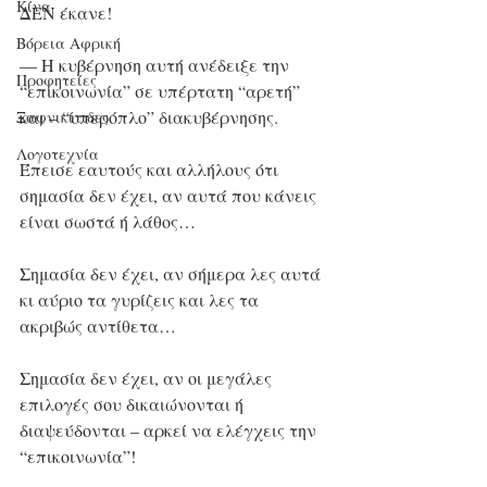
Κίνα
ΔΕΝ έκανε!
Βόρεια Αφρική
— Η κυβέρνηση αυτή ανέδειξε την 
Προφητείες
“επικοινωνία” σε υπέρτατη “αρετή” 
και – “υπερόπλο” διακυβέρνησης.
Ξαφνικίτιδες
Λογοτεχνία
Έπεισε εαυτούς και αλλήλους ότι 
σημασία δεν έχει, αν αυτά που κάνεις 
είναι σωστά ή λάθος…
Σημασία δεν έχει, αν σήμερα λες αυτά 
κι αύριο τα γυρίζεις και λες τα 
ακριβώς αντίθετα…
Σημασία δεν έχει, αν οι μεγάλες 
επιλογές σου δικαιώνονται ή 
διαψεύδονται – αρκεί να ελέγχεις την 
“επικοινωνία”!