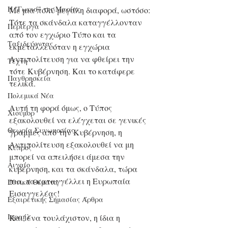
Η "Γωνιά" της Μαρίας
Με μια πολύ μεγάλη διαφορά, ωστόσο: 
Τότε τα σκάνδαλα καταγγέλλονταν 
Περίεργα
από τον εγχώριο Τύπο και τα 
Ταξιδεύοντας
εκμεταλλευόταν η εγχώρια 
Αντιπολίτευση για να φθείρει την 
Τέχνη
τότε Κυβέρνηση. Και το κατάφερε 
Πανθρησκεία
τελικά.
Πολεμικά Νέα
Αυτή τη φορά όμως, ο Τύπος 
Χιούμορ
εξακολουθεί να ελέγχεται σε γενικές 
Θεωρία Συνωμοσίας
γραμμές από την Κυβέρνηση, η 
Αντιπολίτευση εξακολουθεί να μη 
Κύπρος
μπορεί να απειλήσει άμεσα την 
Αιγαίο
κυβέρνηση, και τα σκάνδαλα, τώρα 
πια, τα καταγγέλλει η Ευρωπαία 
Εθνικά Θέματα
Εισαγγελέας!
Εξαιρετικής Σημασίας Άρθρα
Ισραήλ
Και, ένα τουλάχιστον, η ίδια η 