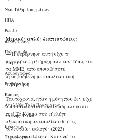
Νέα Τάξη Πραγμάτων
ΗΠΑ
Ρωσία
Μερικές απλές διαπιστώσεις:
Ξένος Τύπος
Πολιτισμός
— Η κυβέρνηση αυτή είχε τη 
μεγαλύτερη στήριξη από τον Τύπο, και 
Τουρκία
τα ΜΜΕ, από οποιαδήποτε 
Αρθρογράφοι
προηγούμενη μεταπολιτευτική 
κυβέρνηση.
Ρεπορτάζ
Κόσμος
Ταυτόχρονα, ήταν η μόνη που δεν είχε 
Αντί-Νέα Τάξη Πραγμάτων
ουσιαστικά αντιπολίτευση απέναντί 
της! Το Κόμμα που εξελέγη 
Διεθνής Άμυνα
αξιωματική αντιπολίτευση στις 
Ενέργεια
τελευταίες εκλογές (2023) 
κατακερματίστηκε. Και ενώ τα 
Τεχνολογία