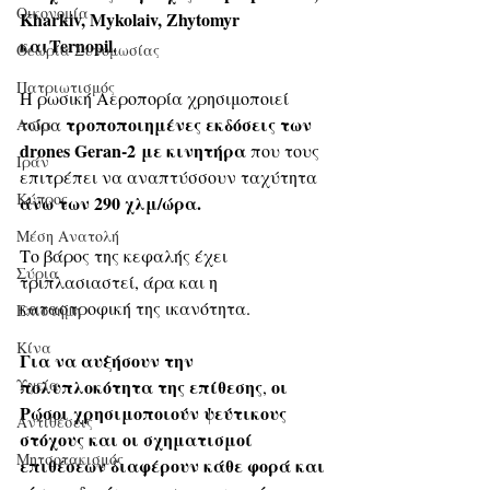
Οικονομία
Kharkiv, Mykolaiv, Zhytomyr 
καιTernopil.
Θεωρία Συνομωσίας
Πατριωτισμός
Η ρωσική Αεροπορία χρησιμοποιεί 
 τροποποιημένες εκδόσεις των 
τώρα
Ασία
drones Geran-2
με κινητήρα 
που τους 
Ιράν
επιτρέπει να αναπτύσσουν ταχύτητα
Κύπρος
άνω των 290 χλμ/ώρα.
Μέση Ανατολή
Το βάρος της κεφαλής έχει 
Σύρια
τριπλασιαστεί, άρα και η 
καταστροφική της ικανότητα.
Επιστήμη
Kίνα
Για να αυξήσουν την 
Υγεία
πολυπλοκότητα της επίθεσης
οι 
, 
Ρώσοι χρησιμοποιούν ψεύτικους 
Aντιθέσεις
στόχους και οι σχηματισμοί 
Μητσοτακισμός
επιθέσεων διαφέρουν κάθε φορά και 