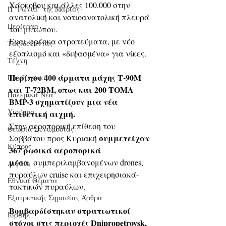
Χάρκοβου και άλλες 100.000 στην 
Η "Γωνιά" της Μαρίας
ανατολική και νοτιοανατολική πλευρά 
Περίεργα
του μετώπου.
Εναι φρέσκα στρατεύματα, με νέο 
Ταξιδεύοντας
εξοπλισμό και «διψασμένα» για νίκες. 
Τέχνη
Περίπου 400 άρματα μάχης Τ-90M 
Πανθρησκεία
και Τ-72ΒΜ, οπως και 200 ΤΟΜΑ 
Πολεμικά Νέα
BMP-3 σχηματίζουν μια νέα 
Χιούμορ
επιθετική αιχμή.
Στην αεροπορική επίθεση του 
Θεωρία Συνωμοσίας
συμμετείχαν 
Σαββάτου προς Κυριακή 
Κύπρος
367 ρωσικά αεροπορικά 
μέσα
, συμπεριλαμβανομένων drones, 
Αιγαίο
πυραύλων cruise και επιχειρησιακά-
Εθνικά Θέματα
τακτικών πυραύλων.
Εξαιρετικής Σημασίας Άρθρα
Βομβαρδίστηκαν στρατιωτικοί 
Ισραήλ
στόχοι στις περιοχές Dnipropetrovsk, 