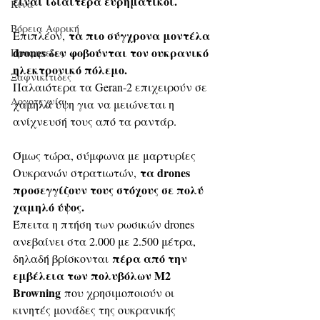
είναι ιδιαίτερα ευρηματικοί.
Κίνα
Βόρεια Αφρική
τα πιο σύγχρονα μοντέλα 
Επιπλέον, 
drones δεν φοβούνται τον ουκρανικό 
Προφητείες
ηλεκτρονικό πόλεμο.
Ξαφνικίτιδες
Παλαιότερα τα Geran-2 επιχειρούν σε 
Λογοτεχνία
χαμηλά ύψη για να μειώνεται η 
ανίχνευσή τους από τα ραντάρ.
Όμως τώρα, σύμφωνα με μαρτυρίες 
τα drones 
Ουκρανών στρατιωτών, 
προσεγγίζουν τους στόχους σε πολύ 
χαμηλό ύψος.
Έπειτα η πτήση των ρωσικών drones 
ανεβαίνει στα 2.000 με 2.500 μέτρα, 
πέρα από την 
δηλαδή βρίσκονται 
εμβέλεια των πολυβόλων M2 
Browning
 που χρησιμοποιούν οι 
κινητές μονάδες της ουκρανικής 