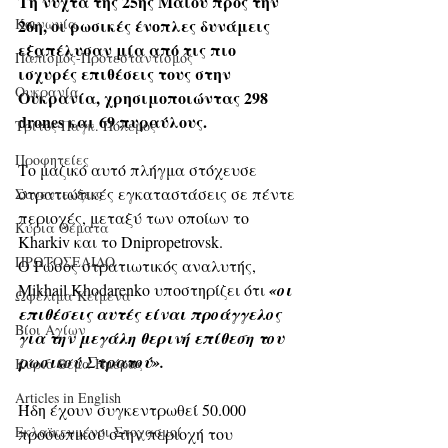
Τη νύχτα της 25ης Μαΐου προς την 
Κοινωνία
26η, οι ρωσικές ένοπλες δυνάμεις 
εξαπέλυσαν μία από τις πιο 
Παπισμός-Προτεσταντισμός
ισχυρές επιθέσεις τους στην 
Ουκρανία
Ουκρανία, χρησιμοποιώντας 298 
drones και 69 πυραύλους.
Τρίτος Παγκ. Πόλεμος
Προφητείες
Το μαζικό αυτό πλήγμα στόχευσε 
στρατιωτικές εγκαταστάσεις σε πέντε 
Συνεντεύξεις
περιοχές, μεταξύ των οποίων το 
Κύρια Θέματα
Kharkiv και το Dnipropetrovsk.
ΠΡΩΤΟΣΕΛΙΔΟ
Ο Ρώσος στρατιωτικός αναλυτής, 
Mikhail Khodarenko υποστηρίζει ότι 
«οι 
Ωφέλιμα Κείμενα
επιθέσεις αυτές είναι προάγγελος 
Βίοι Αγίων
για την μεγάλη θερινή επίθεση του 
ρωσικού Στρατού».
Κύριο Θέμα Ημέρας
Articles in English
Ήδη έχουν συγκεντρωθεί 50.000 
Εκλαϊκευμένοι Στοχασμοί
προσωπικού στην περιοχή του 