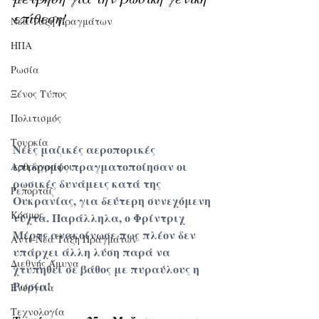
επίθεση!
Νέα Τάξη Πραγμάτων
ΗΠΑ
Ρωσία
Ξένος Τύπος
Πολιτισμός
Τουρκία
Νέες μαζικές αεροπορικές 
επιδρομές πραγματοποίησαν οι 
Αρθρογράφοι
ρωσικές δυνάμεις κατά της 
Ρεπορτάζ
Ουκρανίας, για δεύτερη συνεχόμενη 
Κόσμος
νύχτα. Παράλληλα, ο Φρίντριχ 
Μέρτς ανακοίνωσε πως πλέον δεν 
Αντί-Νέα Τάξη Πραγμάτων
υπάρχει άλλη λύση παρά να 
Διεθνής Άμυνα
χτυπηθεί σε βάθος με πυραύλους η 
Ρωσία!
Ενέργεια
Τεχνολογία