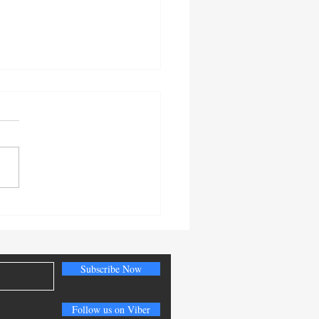
όνας, υπερόπτης,
γητος εγκληματίας,
ος!
Subscribe Now
Follow us on Viber