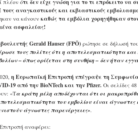
τι δεν είχε γνώση για το τι επρόκειτο να σ
ί πλέον ό
 τους αναγκαστικούς και εκβιαστικούς εμβολιασμο
καθώς τα εμβόλια χορηγήθηκαν στο
θηκαν να κάνουν 
ομένα ασφαλείας!
ουλευτής Gerald Hauser (FPÖ) 
ρώτησε σε δήλωσή του
έρωσε τους πολίτες ότι η αποτελεσματικότητα και
ολίων – όπως ορίζεται στη συνθήκη – δεν ήταν εγγυ
η Ευρωπαϊκή Επιτροπή υπέγραψε τη Συμφωνί
020, 
ID-19 από την BioNTech και την Pfizer.
 Οι σελίδες 48 
υν: «Τ
α κράτη μέλη αποδέχονται ότι οι μακροπρόθ
αποτελεσματικότητα του εμβολίου είναι άγνωστες κ
ανιστούν άγνωστες παρενέργειες»
. 
Επιτροπή αναφέρει: