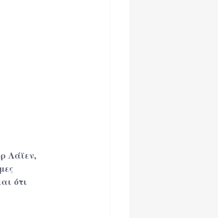
ρ Λάϊεν, 
μες 
αι ότι 