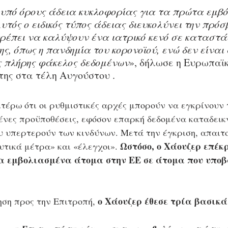
ί υπό όρους άδεια κυκλοφορίας για τα πρώτα εμβ
Αυτός ο ειδικός τύπος άδειας διευκολύνει την πρόσ
έπει να καλύψουν ένα ιατρικό κενό σε καταστάσ
ς, όπως η πανδημία του κορονοϊού, ενώ δεν είναι 
ς πλήρης φάκελος δεδομένων
», δήλωσε η Ευρωπαϊ
της στα τέλη Αυγούστου .
τέρω ότι οι ρυθμιστικές αρχές μπορούν να εγκρίνουν 
νες προϋποθέσεις, εφόσον επαρκή δεδομένα καταδεικν
 υπερτερούν των κινδύνων. Μετά την έγκριση, απαιτο
Ωστόσο, ο Χάουζερ επέκρ
τικά μέτρα» και «έλεγχοι». 
α εμβολιασμένα άτομα στην ΕΕ σε άτομα που υποβ
ο Χάουζερ έθεσε τρία βασικ
ση προς την Επιτροπή, 