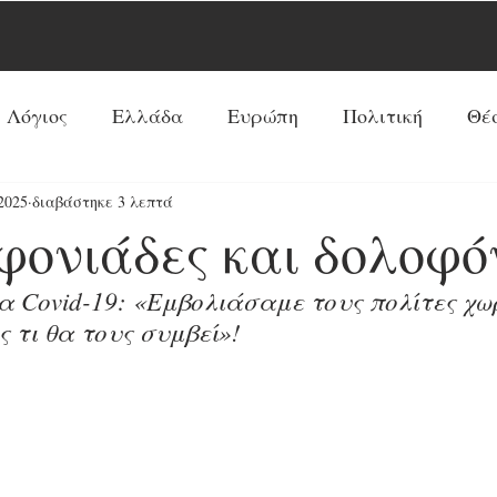
 Λόγιος
Ελλάδα
Ευρώπη
Πολιτική
Θέ
2025
διαβάστηκε 3 λεπτά
Νέα Τάξη Πραγμάτων
ΗΠΑ
Ρωσία
Ξένος 
φονιάδες και δολοφό
Ρεπορτάζ
Κόσμος
Αντί-Νέα Τάξη Πραγμά
α Covid-19: «Εμβολιάσαμε τους πολίτες χωρ
 τι θα τους συμβεί»!
Κοινωνία
Παπισμός-Προτεσταντισμός
Ουκ
Προφητείες
Συνεντεύξεις
Κύρια Θέματα