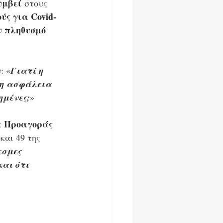
υμβεί 
στους 
ύς για Covid-
ν πληθυσμό 
: «
Γιατί η 
 η ασφάλεια 
ημένες;
»
α Προαγοράς 
και 49 της 
εσμες 
αι ότι 