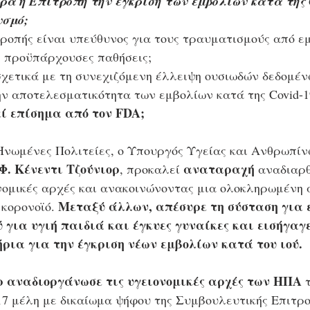
α η Επιτροπή την έγκριση των εμβολίων κατά της C
σμό; 
τροπής είναι υπεύθυνος για τους τραυματισμούς από εμ
ς προϋπάρχουσες παθήσεις; 
σχετικά με τη συνεχιζόμενη έλλειψη ουσιωδών δεδομέν
ην αποτελεσματικότητα των εμβολίων κατά της Covid-1
ί επίσημα από τον FDA;
 Ηνωμένες Πολιτείες, ο Υπουργός Υγείας και Ανθρωπί
Φ. Κένεντι Τζούνιορ
αναταραχή
, προκαλεί 
 αναδιαρ
νομικές αρχές και ανακοινώνοντας μια ολοκληρωμένη
Μεταξύ άλλων, απέσυρε τη σύσταση για 
κορονοϊό. 
 για υγιή παιδιά και έγκυες γυναίκες και εισήγαγε
ρια για την έγκριση νέων εμβολίων κατά του ιού.
ρ αναδιοργάνωσε τις υγειονομικές αρχές των ΗΠΑ
 
17 μέλη με δικαίωμα ψήφου της Συμβουλευτικής Επιτροπ