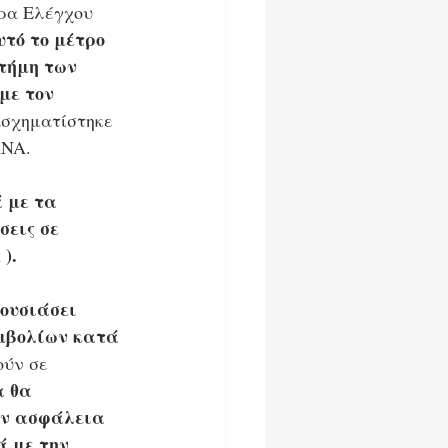
τρα Ελέγχου 
υτό το μέτρο 
τήμη των 
με τον 
ασχηματίστηκε 
RNA.
 με τα 
εις σε 
).
ουσιάσει 
εμβολίων κατά 
ύν σε 
 θα 
ην ασφάλεια 
 με την 