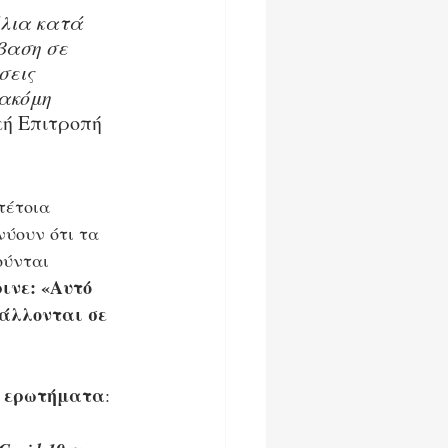
όλια κατά 
βαση σε 
εις 
ακόμη 
κή Επιτροπή 
τέτοια 
ύουν ότι τα 
ύνται 
ινε: «Αυτό 
άλλονται σε 
ά ερωτήματα
: