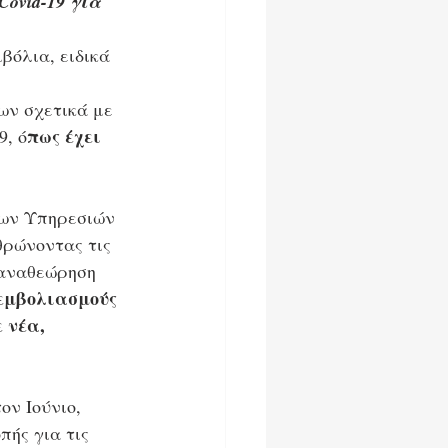
ovid-19 για 
βόλια, ειδικά 
ων σχετικά με 
πως έχει 
9, ό
νων Υπηρεσιών 
θρώνοντας τις 
 αναθεώρηση 
εμβολιασμούς 
 νέα, 
τον Ιούνιο, 
ής για τις 