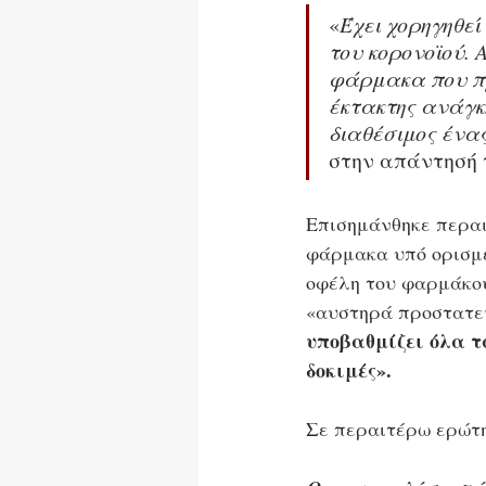
«
Έχει χορηγηθε
του κορονοϊού. 
φάρμακα που πρ
έκτακτης ανάγκη
διαθέσιμος ένα
στην απάντησή 
Επισημάνθηκε περαι
φάρμακα υπό ορισμέ
οφέλη του φαρμάκου
«αυστηρά προστατευ
υποβαθμίζει όλα τ
δοκιμές».
Σε περαιτέρω ερώτη