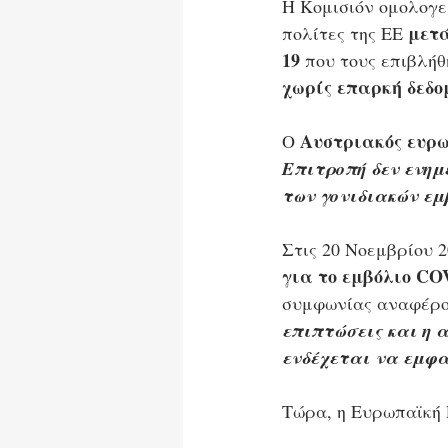
Η Κομισιόν ομολογε
μετά
πολίτες της ΕΕ 
19
 που τους επιβλή
χωρίς επαρκή δεδ
Αυστριακός ευρωβ
Ο 
Επιτροπή δεν ενημ
των γονιδιακών εμβ
Στις 20 Νοεμβρίου 2
για το εμβόλιο COV
συμφωνίας αναφέρο
επιπτώσεις και η 
ενδέχεται να εμφ
Τώρα, η Ευρωπαϊκή 