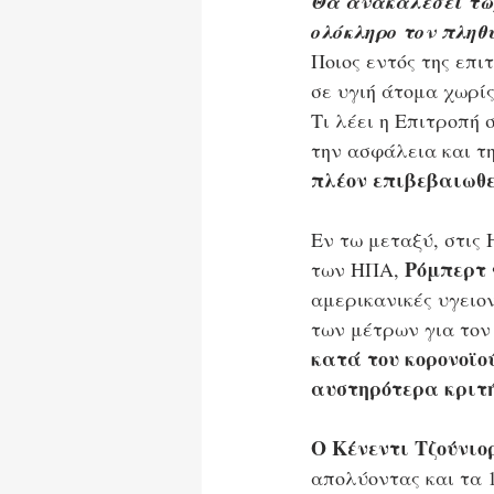
Θα ανακαλέσει τώρ
ολόκληρο τον πληθυ
Ποιος εντός της επι
σε υγιή άτομα χωρί
Τι λέει η Επιτροπή 
την ασφάλεια και τ
πλέον επιβεβαιωθε
Εν τω μεταξύ, στις
 Ρόμπερτ 
των ΗΠΑ,
αμερικανικές υγειο
των μέτρων για τον 
κατά του κορονοϊού
αυστηρότερα κριτή
Ο Κένεντι Τζούνιο
απολύοντας και τα 