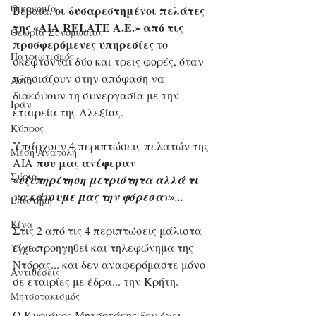
Οικονομία
οι δυσαρεστημένοι πελάτες 
Βέβαια, 
της «AIA RELATE A.E.» από τις 
Θεωρία Συνομωσίας
προσφερόμενες υπηρεσίες 
το 
Πατριωτισμός
σκέφτονται δύο και τρεις φορές, όταν 
πλησιάζουν στην απόφαση να 
Ασία
διακόψουν τη συνεργασία με την 
Ιράν
εταιρεία της Αλεξίας.
Κύπρος
Υπάρχουν 4 περιπτώσεις πελατών της 
Μέση Ανατολή
που μας ανέφεραν 
AIA 
Σύρια
«
εξυπηρέτηση μετριότητα αλλά τι 
να κάνουμε μας την φόρεσαν»...
Επιστήμη
Kίνα
Στις 2 από τις 4 περιπτώσεις μάλιστα 
είχε προηγηθεί και τηλεφώνημα της 
Υγεία
Ντόρας... και δεν αναφερόμαστε μόνο 
Aντιθέσεις
σε εταιρίες με έδρα... την Κρήτη. 
Μητσοτακισμός
Ο Κυριάκος Μητσοτάκης δεν έχει 