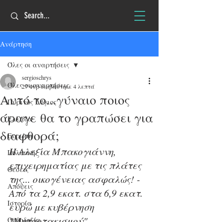
Ανάρτηση
Όλες οι αναρτήσεις
sergioschrys
Όλες οι αναρτήσεις
27 Φεβ
διαβάστηκε 4 λεπτά
Αυτό το...γύναιο ποιος
Πύρινος Λόγιος
άραγε θα το γραπώσει για
Ελλάδα
διαφθορά;
Ευρώπη
H Αλεξία Μπακογιάννη, 
Πολιτική
επιχειρηματίας με τις πλάτες 
Θέσεις
της... οικογένειας ασφαλώς! - 
Απόψεις
Από τα 2,9 εκατ. στα 6,9 εκατ. 
Ιστορία
ευρώ με κυβέρνηση 
"Μητσοτακισμού"
Ορθοδοξία