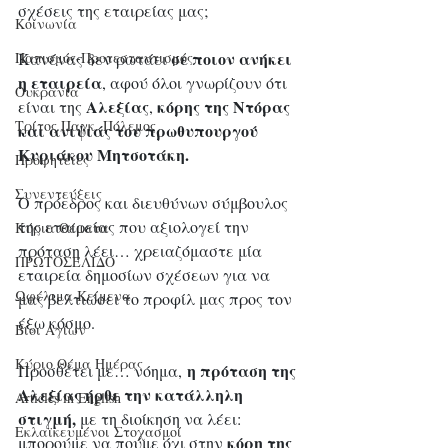
σχέσεις της εταιρείας μας;
Κοινωνία
σε ποιον ανήκει 
Παπισμός-Προτεσταντισμός
Κανένας δεν ρωτάει 
η εταιρεία
, αφού όλοι γνωρίζουν ότι 
Ουκρανία
Αλεξίας
 κόρης της Ντόρας 
είναι της 
,
Τρίτος Παγκ. Πόλεμος
και ανιψιάς του πρωθυπουργού 
Κυριάκου Μητσοτάκη.
Προφητείες
Συνεντεύξεις
Ο πρόεδρος και διευθύνων σύμβουλος 
της εταιρείας που αξιολογεί την 
Κύρια Θέματα
πρόταση λέει… χρειαζόμαστε μία 
ΠΡΩΤΟΣΕΛΙΔΟ
εταιρεία δημοσίων σχέσεων για να 
Ωφέλιμα Κείμενα
μας βελτιώσει το προφίλ μας προς τον 
έξω κόσμο. 
Βίοι Αγίων
Κύριο Θέμα Ημέρας
η πρόταση της 
Προσθέτει με… νόημα, 
Αλεξίας ήρθε την κατάλληλη 
Articles in English
στιγμή,
 με τη διοίκηση να λέει: 
Εκλαϊκευμένοι Στοχασμοί
κόρη της 
μπορούμε να πούμε όχι στην 