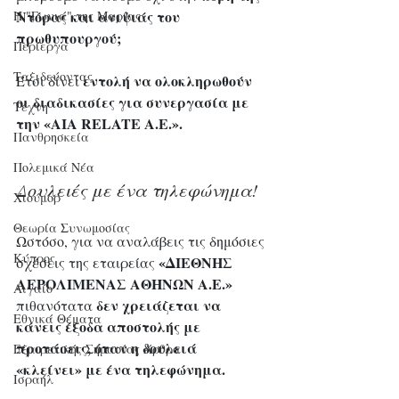
Ντόρας και ανιψιάς του 
Η "Γωνιά" της Μαρίας
πρωθυπουργού;
Περίεργα
Ταξιδεύοντας
εντολή να ολοκληρωθούν 
Έτσι δίνει 
οι διαδικασίες για συνεργασία με 
Τέχνη
την «AIA RELATE A.E.».
Πανθρησκεία
Πολεμικά Νέα
Δουλειές με ένα τηλεφώνημα!
Χιούμορ
Θεωρία Συνωμοσίας
Ωστόσο, για να αναλάβεις τις δημόσιες 
Κύπρος
«ΔΙΕΘΝΗΣ 
σχέσεις της εταιρείας 
ΑΕΡΟΛΙΜΕΝΑΣ ΑΘΗΝΩΝ Α.Ε.»
Αιγαίο
δεν χρειάζεται να 
πιθανότατα 
Εθνικά Θέματα
κάνεις έξοδα αποστολής με 
προτάσεις, όταν η δουλειά 
Εξαιρετικής Σημασίας Άρθρα
«κλείνει» με ένα τηλεφώνημα.
Ισραήλ