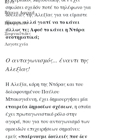
Κίνα
σηκώσει σχεδόν ποτέ το τηλέφωνο για 
Βόρεια Αφρική
δουλειές της Αλεξίας για να είμαστε 
 αλλά γιατί να το κάνει 
δίκαιοι,
Προφητείες
άλλως τε; Αφού το κάνει η Ντόρα 
Ξαφνικίτιδες
συστηματικά;
Λογοτεχνία
Ο ανταγωνισμός... έναντι της 
Αλεξίας!
Η Αλεξία, κόρη της Ντόρας και του 
δολοφονημένου Παύλου 
Μπακογιάννη, έχει δημιουργήσει μία
εταιρεία δημοσίων σχέσεων
, η οποία 
έχει πρωταγωνιστικό ρόλο στην 
αγορά, που για τον ανταγωνισμό των 
ομοειδών επιχειρήσεων σημαίνει: 
 «παίρνουμε δουλειές που δεν 
εμείς