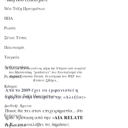
Νέα Τάξη Πραγμάτων
ΗΠΑ
Ρωσία
Ξένος Τύπος
Πολιτισμός
Τουρκία
Αρθρογράφοι
Η Αλεξία Μπακογιάννη, κόρη της Ντόρας και ανηψιά 
του Μητσοτάκη, "μαθαίνει" τον Νεοταξισμό στο 
Ρεπορτάζ
Delphi Economic Forum, θυγατρική του WEF του 
Κλάους Σβάμπ...
Κόσμος
Από το 2009 έχει να εμφανιστεί η 
Αντί-Νέα Τάξη Πραγμάτων
εφορία στην εταιρεία της «Αλεξίας»
Διεθνής Άμυνα
Ποιος θα πει στον επιχειρηματία... ότι 
Ενέργεια
AIA RELATE 
ήρθε πρόταση από την «
A.E.
» να αναλάβει τις δημόσιες 
Τεχνολογία