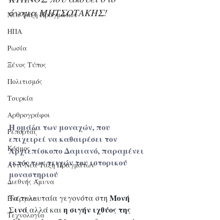
όνομα ΜΗΤΣΟΤΑΚΗΣ!
Νέα Τάξη Πραγμάτων
ΗΠΑ
Ρωσία
Ξένος Τύπος
Πολιτισμός
Τουρκία
Αρθρογράφοι
Η ομάδα των μοναχών, που 
Ρεπορτάζ
επιχειρεί να καθαιρέσει τον 
Κόσμος
Αρχιεπίσκοπο Δαμιανό, παραμένει 
εκτός των τειχών του ιστορικού 
Αντί-Νέα Τάξη Πραγμάτων
μοναστηριού
Διεθνής Άμυνα
Μονή
Τα τελευταία γεγονότα στη 
Ενέργεια
Σινά
η σιγήν ιχθύος της 
 αλλά και 
Τεχνολογία