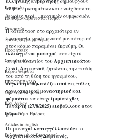
ελληνικής κυβέρνησης 
δημιουργούν 
Κοινωνία
πλήθος ερωτημάτων και ενισχύουν τις 
θεωρίες περί… μυστικών συμφωνιών. 
Παπισμός-Προτεσταντισμός
Ουκρανία
Η κατάσταση στο αρχαιότερο εν 
λειτουργία χριστιανικού μοναστηριού 
Τρίτος Παγκ. Πόλεμος
στον κόσμο παραμένει έκρυθμη. Οι 
Προφητείες
εκδιωγμένοι μοναχοί
, που είχαν 
Αρχιεπισκόπου 
κινηθεί εναντίον του 
Συνεντεύξεις
Σινά, Δαμιανού
, ζητώντας την παύση 
Κύρια Θέματα
του από τη θέση του ηγουμένου, 
ΠΡΩΤΟΣΕΛΙΔΟ
συγκεντρώθηκαν έξω από τις πύλες 
του ιστορικού μοναστηριού και 
Ωφέλιμα Κείμενα
φέρονται να επιχείρησαν χθες 
Βίοι Αγίων
Τετάρτη (27/8/2025) εισβάλλουν στον 
χώρο
. 
Κύριο Θέμα Ημέρας
Articles in English
Οι μοναχοί καταγγέλλουν ότι  ο 
Εκλαϊκευμένοι Στοχασμοί
Αρχιεπίσκοπος Δαμιανός, 