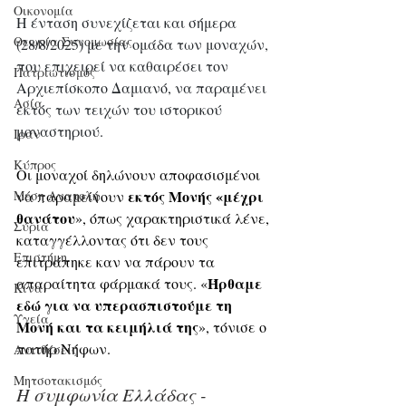
Οικονομία
Η ένταση συνεχίζεται και σήμερα 
Θεωρία Συνομωσίας
(28/8/2025) με την ομάδα των μοναχών, 
που επιχειρεί να καθαιρέσει τον 
Πατριωτισμός
Αρχιεπίσκοπο Δαμιανό, να παραμένει 
Ασία
εκτός των τειχών του ιστορικού 
μοναστηριού.
Ιράν
Κύπρος
Οι μοναχοί δηλώνουν αποφασισμένοι 
εκτός Μονής «μέχρι 
να παραμείνουν 
Μέση Ανατολή
θανάτου
», όπως χαρακτηριστικά λένε, 
Σύρια
καταγγέλλοντας ότι δεν τους 
Επιστήμη
επιτράπηκε καν να πάρουν τα 
Ήρθαμε 
απαραίτητα φάρμακά τους. «
Kίνα
εδώ για να υπερασπιστούμε τη 
Υγεία
Μονή και τα κειμήλιά της
», τόνισε ο 
πατήρ Νήφων.
Aντιθέσεις
Μητσοτακισμός
Η συμφωνία Ελλάδας - 