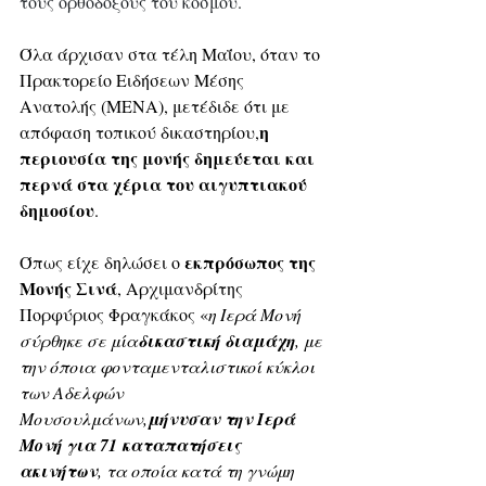
τους ορθόδοξους του κόσμου.
Όλα άρχισαν στα τέλη Μαΐου, όταν το 
Πρακτορείο Ειδήσεων Μέσης 
Ανατολής (MENA), μετέδιδε ότι με 
η 
απόφαση τοπικού δικαστηρίου,
περιουσία της μονής δημεύεται και 
περνά στα χέρια του αιγυπτιακού 
δημοσίου
.
εκπρόσωπος της 
Όπως είχε δηλώσει ο 
Μονής Σινά
, Αρχιμανδρίτης 
Πορφύριος Φραγκάκος «
η Ιερά Μονή 
σύρθηκε σε μία
δικαστική διαμάχη
, με 
την όποια φονταμενταλιστικοί κύκλοι 
των Αδελφών 
Μουσουλμάνων,
μήνυσαν την Ιερά 
Μονή για 71 καταπατήσεις 
ακινήτων
, τα οποία κατά τη γνώμη 