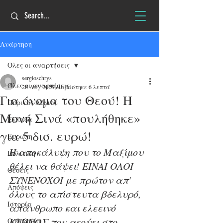
Ανάρτηση
Όλες οι αναρτήσεις
sergioschrys
Όλες οι αναρτήσεις
28 Αυγ 2025
διαβάστηκε 6 λεπτά
Για όνομα του Θεού! Η
Πύρινος Λόγιος
Μονή Σινά «πουλήθηκε»
Ελλάδα
για 5 δισ. ευρώ!
Ευρώπη
Η αποκάλυψη που το Μαξίμου 
Πολιτική
θέλει να θάψει! ΕΙΝΑΙ ΟΛΟΙ 
Θέσεις
ΣΥΝΕΝΟΧΟΙ με πρώτον απ' 
Απόψεις
όλους το απίστευτα βδελυρό, 
Ιστορία
απάνθρωπο και ελεεινό 
ΚΤΗΝΟΣ που ακούει στο 
Ορθοδοξία