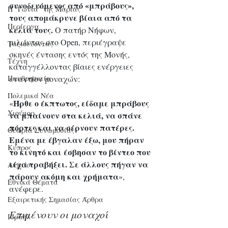
συνοδευόμενος από «μπράβους», 
Η "Γωνιά" της Μαρίας
τους απομάκρυνε βίαια από τα 
Περίεργα
κελιά τους. 
Ο πατήρ Νήφων, 
μιλώντας στο Open, περιέγραψε 
Ταξιδεύοντας
σκηνές έντασης εντός της Μονής, 
Τέχνη
καταγγέλλοντας βίαιες ενέργειες 
εναντίον μοναχών: 
Πανθρησκεία
Πολεμικά Νέα
Ήρθε ο έκπτωτος, είδαμε μπράβους 
«
Χιούμορ
να μπαίνουν στα κελιά, να σπάνε 
πόρτες και να σέρνουν πατέρες. 
Θεωρία Συνωμοσίας
Εμένα με έβγαλαν έξω, μου πήραν 
Κύπρος
το κινητό και έσβησαν το βίντεο που 
είχα τραβήξει. Σε άλλους πήγαν να 
Αιγαίο
πάρουν ακόμη και χρήματα
», 
Εθνικά Θέματα
ανέφερε.
Εξαιρετικής Σημασίας Άρθρα
Επιμένουν οι μοναχοί
Ισραήλ