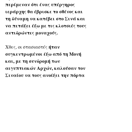
περίμεναν ότι ένας υπέργηρος 
ιεράρχης θα έβρισκε το σθένος και 
τη δύναμη να κατέβει στο Σινά και 
να πετάξει έξω με τις κλοτσιές τους 
αντιδρώντες μοναχούς.
ήταν 
Χθες, οι στασιαστές 
συγκεντρωμένοι έξω από τη Μονή 
και, με τη συνδρομή των 
αιγυπτιακών Αρχών, καλούσαν τον 
Σιναίου να τους ανοίξει την πόρτα 
και να μπουν στο μοναστήρι.
Με τη διαφορά ότι μια μονή που 
χτίστηκε από τον αυτοκράτορα 
 είναι φρούριο και μόνο 
Ιουστινιανό
με βάρβαρο τρόπο, που προσβάλλει 
την Ορθοδοξία, μπορεί να 
καταλυθεί. 