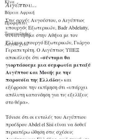
Κίνα
Αιγύπτου…
Βόρεια Αφρική
Στις αρχές Αυγούστου, ο Αιγύπτιος 
Προφητείες
υπουργός Εξωτερικών, Badr Abdelatty, 
Ξαφνικίτιδες
συναντήθηκε στην Αθήνα με τον 
Έλληνα υπουργό Εξωτερικών, Γιώργο 
Λογοτεχνία
Γεραπετρίτη. Ο Αιγύπτιος ΥΠΕΞ 
σύντομα θα 
αποκάλυψε ότι «
γιορτάσουμε μια συμφωνία μεταξύ 
Αιγύπτου και Μονής με την 
παρουσία της Ελλάδας
» και 
εξέφρασε την εκτίμηση ότι «υπάρχει 
απόλυτη κατανόηση για τις εξελίξεις 
στο θέμα». 
Τόνισε ότι οι εντολές του Αιγύπτιου 
προέδρου Abdel el Sisi είναι να δοθεί 
περαιτέρω ώθηση στις σχέσεις 