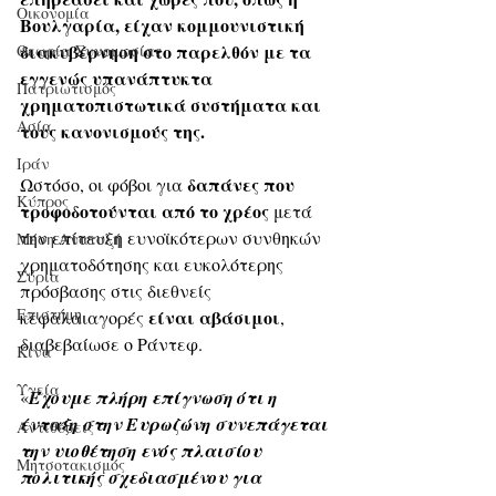
Οικονομία
Βουλγαρία, είχαν κομμουνιστική 
διακυβέρνηση στο παρελθόν με τα 
Θεωρία Συνομωσίας
εγγενώς υπανάπτυκτα 
Πατριωτισμός
χρηματοπιστωτικά συστήματα και 
Ασία
τους κανονισμούς της.
Ιράν
δαπάνες που 
Ωστόσο, οι φόβοι για 
Κύπρος
τροφοδοτούνται από το χρέος
 μετά 
την επίτευξη ευνοϊκότερων συνθηκών 
Μέση Ανατολή
χρηματοδότησης και ευκολότερης 
Σύρια
πρόσβασης στις διεθνείς 
Επιστήμη
είναι αβάσιμοι
κεφαλαιαγορές 
, 
διαβεβαίωσε ο Ράντεφ.
Kίνα
Υγεία
«
Έχουμε πλήρη επίγνωση ότι η 
ένταξη στην Ευρωζώνη συνεπάγεται 
Aντιθέσεις
την υιοθέτηση ενός πλαισίου 
Μητσοτακισμός
πολιτικής σχεδιασμένου για 