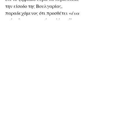
την είσοδο της Βουλγαρίας, 
παραδεχόμενος ότι προσθέτει «
ένα 
επίπεδο στρατηγικής σκέψης, ιδίως 
στους τομείς των πληρωμών και της 
τεχνολογίας
».
Πρόσθεσε ότι η Βουλγαρία συμμετέχει 
ενεργά στις συζητήσεις του 
Ευρωσυστήματος σχετικά με τον 
σχεδιασμό του ψηφιακού ευρώ, 
υποστηρίζοντας ένα μοντέλο που 
διατηρεί τη χρηματοπιστωτική 
σταθερότητα
.
«
Κάθε ψηφιακό ευρώ πρέπει να 
σέβεται τις ευρωπαϊκές αξίες, 
συμπεριλαμβανομένου του 
δικαιώματος στην ιδιωτικότητα
», 