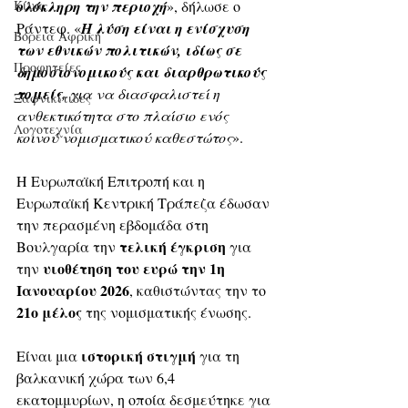
Κίνα
ολόκληρη την περιοχή
», δήλωσε ο 
Ράντεφ. «
Η λύση είναι η ενίσχυση 
Βόρεια Αφρική
των εθνικών πολιτικών, ιδίως σε 
Προφητείες
δημοσιονομικούς και διαρθρωτικούς 
τομείς
, για να διασφαλιστεί η 
Ξαφνικίτιδες
ανθεκτικότητα στο πλαίσιο ενός 
Λογοτεχνία
κοινού νομισματικού καθεστώτος
».
Η Ευρωπαϊκή Επιτροπή και η 
Ευρωπαϊκή Κεντρική Τράπεζα έδωσαν 
την περασμένη εβδομάδα στη 
τελική έγκριση
Βουλγαρία την 
 για 
υιοθέτηση του ευρώ την 1η 
την 
Ιανουαρίου 2026
, καθιστώντας την το 
21ο μέλος
 της νομισματικής ένωσης.
ιστορική στιγμή
Είναι μια 
 για τη 
βαλκανική χώρα των 6,4 
εκατομμυρίων, η οποία δεσμεύτηκε για 