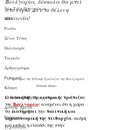
Βουλγαρία, δύσκολα θα μπεί 
Νέα Τάξη Πραγμάτων
στο ευρώ. Δεν το θέλει η 
κοινωνία!
ΗΠΑ
Ρωσία
Ξένος Τύπος
Πολιτισμός
Τουρκία
Αρθρογράφοι
Ρεπορτάζ
Ο πρόεδρος της Εθνικής Τράπεζας της Βουλγαρίας 
Dimitar Radev
Κόσμος
διοικητής
κεντρικής τράπεζας
Ο 
 της 
Αντί-Νέα Τάξη Πραγμάτων
Βουλγαρίας
της 
 αναμένει ότι η χώρα 
Διεθνής Άμυνα
διατηρήσει
πολιτική και 
θα 
 την 
Ενέργεια
δημοσιονομική της πειθαρχία
, ακόμη 
και καθώς η είσοδός της στην 
Τεχνολογία