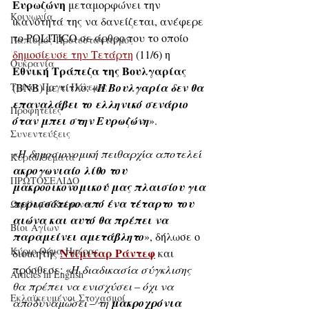
Ευρωζώνη
 μεταμορφώνει την 
Κοινωνία
ικανότητά της να δανείζεται, ανέφερε 
το POLITICO σε άρθρο του το οποίο 
Παπισμός-Προτεσταντισμός
δημοσίευσε την Τετάρτη
 (11/6) η 
Ουκρανία
Εθνική Τράπεζα της Βουλγαρίας
Τρίτος Παγκ. Πόλεμος
(BNB) με τίτλο: «
Η Βουλγαρία δεν θα 
επαναλάβει το ελληνικό σενάριο 
Προφητείες
όταν μπει στην Ευρωζώνη
».
Συνεντεύξεις
«
Η δημοσιονομική πειθαρχία αποτελεί 
Κύρια Θέματα
ακρογωνιαίο λίθο του 
ΠΡΩΤΟΣΕΛΙΔΟ
μακροοικονομικού μας πλαισίου για 
περισσότερο από ένα τέταρτο του 
Ωφέλιμα Κείμενα
αιώνα και αυτό θα πρέπει να 
Βίοι Αγίων
παραμείνει αμετάβλητο
», δήλωσε ο 
Κύριο Θέμα Ημέρας
Ντίμιταρ Ράντεφ
διοικητής 
 και 
πρόσθεσε: «
Η διαδικασία σύγκλισης 
Articles in English
θα πρέπει να ενισχύσει – όχι να 
Εκλαϊκευμένοι Στοχασμοί
αποδυναμώσει – τη 
μακροχρόνια 