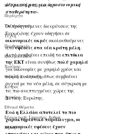
δέσμευσή μας για δημοσιονομική 
Η "Γωνιά" της Μαρίας
σταθερότητα
».
Περίεργα
Ταξιδεύοντας
Οι προηγούμενες διευρύνσεις της 
Ευρωζώνης έχουν οδηγήσει σε 
Τέχνη
οικονομικές ακμές
 ακολουθούμενες 
Πανθρησκεία
υφέσεις στα νέα κράτη μέλη
από 
. 
επιτόκια 
Αυτό συμβαίνει επειδή τα 
Πολεμικά Νέα
της ΕΚΤ
πολύ χαμηλά
 είναι συνήθως 
Χιούμορ
για οικονομίες με χαμηλό χρέος και 
υψηλή ανάπτυξη, όπως συμβαίνει 
Θεωρία Συνωμοσίας
συχνά με τα νέα μέλη, σε σύγκριση με 
Κύπρος
τις πιο ανεπτυγμένες χώρες της 
Αιγαίο
Δυτικής Ευρώπης.
Εθνικά Θέματα
Ενώ η Ελλάδα αποτελεί το πιο 
Εξαιρετικής Σημασίας Άρθρα
χαρακτηριστικό παράδειγμα, οι 
οικονομικές υφέσεις έχουν 
Ισραήλ
επηρεάσει και χώρες που, όπως η 