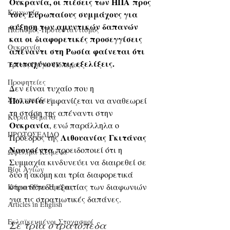
Ουκρανία, οι πιέσεις των ΗΠΑ προς 
Κοινωνία
τους Ευρωπαίους συμμάχους για 
αύξηση των αμυντικών δαπανών 
Παπισμός-Προτεσταντισμός
και οι διαφορετικές προσεγγίσεις 
Ουκρανία
απέναντι στη Ρωσία φαίνεται ότι 
επιταχύνουν τις εξελίξεις. 
Τρίτος Παγκ. Πόλεμος
Προφητείες
Δεν είναι τυχαίο που η 
Συνεντεύξεις
Πολωνία
 εμφανίζεται να αναθεωρεί 
τη στάση της απέναντι στην 
Κύρια Θέματα
Ουκρανία
, ενώ παράλληλα ο 
ΠΡΩΤΟΣΕΛΙΔΟ
Λιθουανίας
Γκιτάνας 
Πρόεδρος της 
Ναουσέντα
 προειδοποιεί ότι η 
Ωφέλιμα Κείμενα
Συμμαχία κινδυνεύει να διαιρεθεί σε 
Βίοι Αγίων
δύο ή ακόμη και τρία διαφορετικά 
στρατόπεδα εξαιτίας των διαφωνιών 
Κύριο Θέμα Ημέρας
για τις στρατιωτικές δαπάνες.
Articles in English
Εκλαϊκευμένοι Στοχασμοί
Σε τρία στρατόπεδα