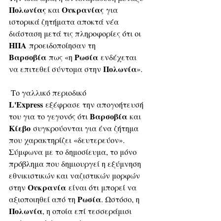
Πολωνίας
Ουκρανίας
 και 
 για 
ιστορικά ζητήματα αποκτά νέα 
διάσταση μετά τις πληροφορίες ότι οι 
ΗΠΑ
 προειδοποίησαν τη 
Βαρσοβία
Ρωσία
 πως «η 
 ενδέχεται 
Πολωνία
να επιτεθεί σύντομα στην 
».
 Το γαλλικό περιοδικό 
L'Express
 εξέφρασε την απογοήτευσή 
Βαρσοβία
του για το γεγονός ότι 
 και 
Κίεβο
 συγκρούονται για ένα ζήτημα 
που χαρακτηρίζει «δευτερεύον». 
Σύμφωνα με το δημοσίευμα, το μόνο 
πρόβλημα που δημιουργεί η εξύμνηση 
εθνικιστικών και ναζιστικών μορφών 
Ουκρανία
στην 
 είναι ότι μπορεί να 
Ρωσία
αξιοποιηθεί από τη 
. Ωστόσο, η 
Πολωνία
, η οποία επί τεσσεράμισι 