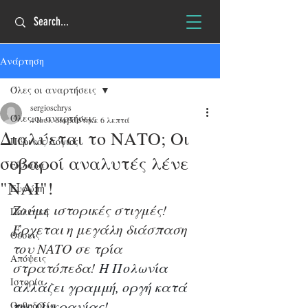
Ανάρτηση
Όλες οι αναρτήσεις
sergioschrys
Όλες οι αναρτήσεις
4 Ιουλ
διαβάστηκε 6 λεπτά
Διαλύεται το ΝΑΤΟ; Οι
Πύρινος Λόγιος
σοβαροί αναλυτές λένε
Ελλάδα
"ΝΑΙ"!
Ευρώπη
Ζούμε ιστορικές στιγμές! 
Πολιτική
Έρχεται η μεγάλη διάσπαση 
Θέσεις
του ΝΑΤΟ σε τρία 
Απόψεις
στρατόπεδα! 
Η Πολωνία 
Ιστορία
αλλάζει γραμμή, οργή κατά 
της Ουκρανίας!
Ορθοδοξία