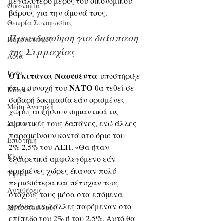
μεγαλύτερο μέρος του οικονομικού 
Οικονομία
βάρους για την άμυνά τους.
Θεωρία Συνομωσίας
Προειδοποίηση για διάσπαση 
Πατριωτισμός
της Συμμαχίας
Ασία
Ιράν
Γκιτάνας Ναουσέντα
Ο 
 υποστήριξε 
ΝΑΤΟ
ότι η συνοχή του 
 θα τεθεί σε 
Κύπρος
σοβαρή δοκιμασία εάν ορισμένες 
Μέση Ανατολή
χώρες αυξήσουν σημαντικά τις 
αμυντικές τους δαπάνες, ενώ άλλες 
Σύρια
παραμείνουν κοντά στο όριο του 
Επιστήμη
2%-2,5% του ΑΕΠ. «Θα ήταν 
Kίνα
εξαιρετικά αμφιλεγόμενο εάν 
ορισμένες χώρες έκαναν πολύ 
Υγεία
περισσότερα και πέτυχαν τους 
Aντιθέσεις
στόχους τους μέσα στα επόμενα 
χρόνια, ενώ άλλες παρέμεναν στο 
Μητσοτακισμός
επίπεδο του 2% ή του 2,5%. Αυτό θα 