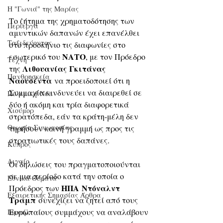
Η "Γωνιά" της Μαρίας
Το ζήτημα της χρηματοδότησης των 
Περίεργα
αμυντικών δαπανών έχει επανέλθει 
Ταξιδεύοντας
στο προσκήνιο τις διαφωνίες στο 
ΝΑΤΟ
εσωτερικό του 
, με τον Πρόεδρο 
Τέχνη
Λιθουανίας
Γκιτάνας 
της 
Πανθρησκεία
Ναουσέντα
 να προειδοποιεί ότι η 
Συμμαχία κινδυνεύει να διαιρεθεί σε 
Πολεμικά Νέα
δύο ή ακόμη και τρία διαφορετικά 
Χιούμορ
στρατόπεδα, εάν τα κράτη-μέλη δεν 
Θεωρία Συνωμοσίας
τηρήσουν κοινή γραμμή ως προς τις 
στρατιωτικές τους δαπάνες. 
Κύπρος
Αιγαίο
Οι δηλώσεις του πραγματοποιούνται 
σε μια περίοδο κατά την οποία ο 
Εθνικά Θέματα
ΗΠΑ
Ντόναλντ 
Πρόεδρος των 
Εξαιρετικής Σημασίας Άρθρα
Τραμπ
 συνεχίζει να ζητεί από τους 
Ευρωπαίους συμμάχους να αναλάβουν 
Ισραήλ