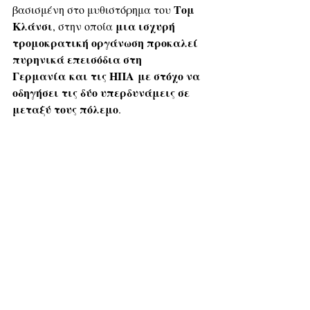
Τομ 
βασισμένη στο μυθιστόρημα του 
Κλάνσι
μια ισχυρή 
, στην οποία 
τρομοκρατική οργάνωση προκαλεί 
πυρηνικά επεισόδια στη 
Γερμανία και τις ΗΠΑ με στόχο να 
οδηγήσει τις δύο υπερδυνάμεις σε 
μεταξύ τους πόλεμο
. 
Κατά το δημοσίευμα, στις 
ΗΠΑ
το 
 ενισχύονται οι απόψεις ότι 
Άρθρο 5 του ΝΑΤΟ ενδέχεται να 
αποτελεί απειλή για την 
αμερικανική εθνική ασφάλεια
, ενώ 
οι 
ορισμένοι κύκλοι υποστηρίζουν ότι 
«παγκοσμιοποιητές» επιδίωξαν να 
αξιοποιήσουν τη Συμμαχία 
ώστε οι 
να 
αμερικανικές ένοπλες δυνάμεις 
πολεμήσουν για λογαριασμό 
τρίτων, που είναι όντως και η 