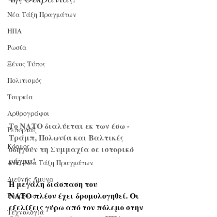
Νέα Τάξη Πραγμάτων
ΗΠΑ
Ρωσία
Ξένος Τύπος
Πολιτισμός
Τουρκία
Αρθρογράφοι
Το ΝΑΤΟ διαλύεται εκ των έσω - 
Ρεπορτάζ
Tράμπ, Πολωνία και Βαλτικές 
Κόσμος
οδηγούν τη Συμμαχία σε ιστορικό 
ρήγμα!
Αντί-Νέα Τάξη Πραγμάτων
Διεθνής Άμυνα
Η μεγάλη διάσπαση του 
ΝΑΤΟ πλέον έχει δρομολογηθεί. Οι 
Ενέργεια
εξελίξεις γύρω από τον πόλεμο στην 
Τεχνολογία