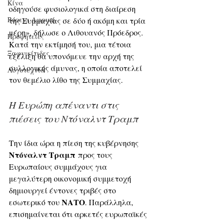
Κίνα
οδηγούσε φυσιολογικά στη διαίρεση 
Βόρεια Αφρική
της Συμμαχίας σε δύο ή ακόμη και τρία 
μέρη», δήλωσε ο Λιθουανός Πρόεδρος. 
Προφητείες
Κατά την εκτίμησή του, μια τέτοια 
Ξαφνικίτιδες
εξέλιξη θα υπονόμευε την αρχή της 
συλλογικής άμυνας, η οποία αποτελεί 
Λογοτεχνία
τον θεμέλιο λίθο της Συμμαχίας.
Η Ευρώπη απέναντι στις 
πιέσεις του Ντόναλντ Τραμπ
Την ίδια ώρα η πίεση της κυβέρνησης 
Ντόναλντ Τραμπ
 προς τους 
Ευρωπαίους συμμάχους για 
μεγαλύτερη οικονομική συμμετοχή 
δημιουργεί έντονες τριβές στο 
ΝΑΤΟ
εσωτερικό του 
. Παράλληλα, 
επισημαίνεται ότι αρκετές ευρωπαϊκές 