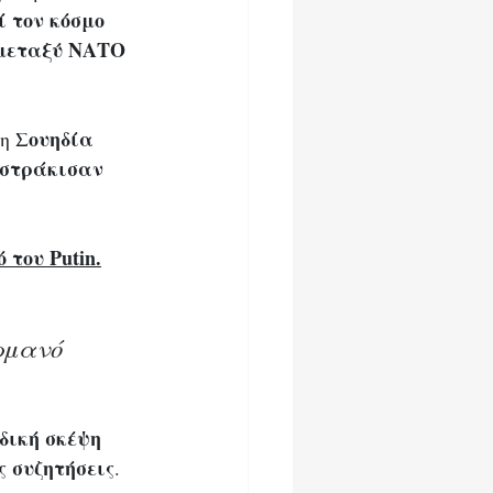
ί τον κόσμο 
 μεταξύ ΝΑΤΟ 
ουηδία 
η Σ
οστράκισαν 
του Putin.
ρμανό 
δική σκέψη 
ς συζητήσεις
. 