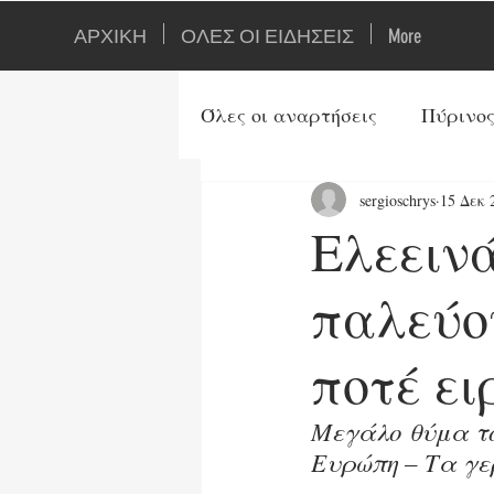
ΑΡΧΙΚΗ
ΟΛΕΣ ΟΙ ΕΙΔΗΣΕΙΣ
More
Όλες οι αναρτήσεις
Πύρινος
sergioschrys
15 Δεκ 
Ιστορία
Ορθοδοξία
Ελεειν
Τουρκία
Αρθρογράφοι
παλεύο
ποτέ ει
Ενέργεια
Τεχνολογία
Μεγάλο θύμα το
Ευρώπη – Τα γε
Τρίτος Παγκ. Πόλεμος