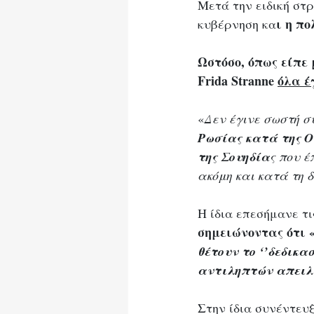
Μετά την ειδική στρ
ι η π
κυβέρνηση κα
Ωστόσο, όπως είπε
Frida Stranne 
όλα έ
«
Δεν έγινε σωστή σ
Ρωσίας κατά της 
της Σουηδία
ς που έ
ακόμη και κατά τη 
Η ίδια επεσήμανε τι
σημειώνοντας ότι 
θέτουν το ‘’δεδικα
αντιληπτών απει
Στην ίδια συνέντευξ