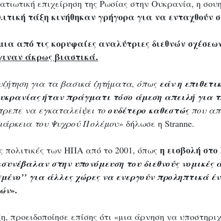
ατιωτική επιχείρηση της Ρωσίας στην Ουκρανία, η σουη
ολιτική τάξη κινήθηκαν γρήγορα για να ενταχθούν 
 μια από τις κορυφαίες αναλύτριες διεθνών σχέσεων
γιναν άκρως βιαστικά.
υζήτηση για τα βασικά ζητήματα, όπως
 εάν η επιθετι
Ουκρανίας ήταν πράγματι τόσο άμεση απειλή για 
πρεπε να εγκαταλείψει το 
ουδέτερο καθεστώς
 που α
διάρκεια του Ψυχρού Πολέμο
υ» δήλωσε η Stranne. 
 η εισβολή στο 
ς πολιτικές των ΗΠΑ από το 2001, όπως
«
συνέβαλαν στην υπονόμευση του διεθνούς νομικές α
σμένο’’ για άλλες χώρες να ενεργούν προληπτικά έ
».
λών
η, προειδοποίησε επίσης ότι «μια άρνηση να υποστηριχ