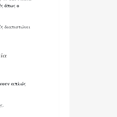
ς όπως ο 
ές
διαπιστώνει 
ία 
ίνουν απλώς 
ς. 