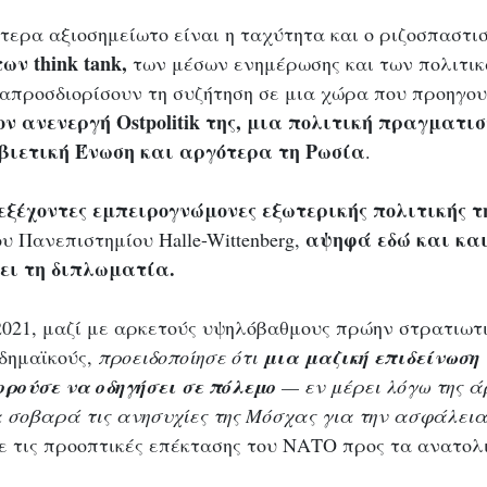
ίτερα αξιοσημείωτο είναι η ταχύτητα και ο ριζοσπαστι
ων think tank,
 των μέσων ενημέρωσης και των πολιτι
προσδιορίσουν τη συζήτηση σε μια χώρα που προηγου
ον ανενεργή Ostpolitik της, μια πολιτική πραγματισ
οβιετική Ένωση και αργότερα τη Ρωσία
. 
 εξέχοντες εμπειρογνώμονες εξωτερικής πολιτικής 
αψηφά εδώ και και
ου Πανεπιστημίου Halle-Wittenberg, 
ει τη διπλωματία. 
2021, μαζί με αρκετούς υψηλόβαθμους πρώην στρατιωτι
δημαϊκούς, 
προειδοποίησε ότι
 μια μαζική επιδείνωση
ορούσε να οδηγήσει σε πόλεμο
 — εν μέρει λόγω της ά
 σοβαρά τις ανησυχίες της Μόσχας για την ασφάλει
με τις προοπτικές επέκτασης του ΝΑΤΟ προς τα ανατολι