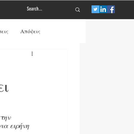
σεις
Απόψεις
Τύπος
Πολιτισμός
των
Διεθνής Άμυνα
ει
ρανία
την 
ια ειρήνη
ΠΡΩΤΟΣΕΛΙΔΟ