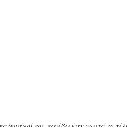
καδημαϊκοί που προέβλεψαν σωστά το τέλ