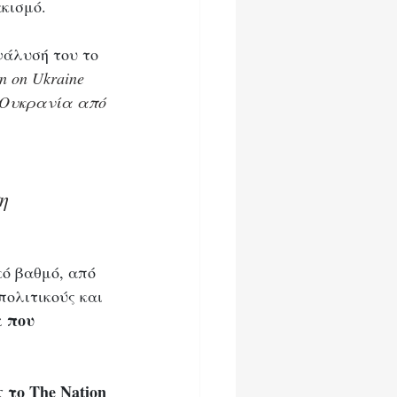
κισμό. 
νάλυσή του το 
n on Ukraine 
 Ουκρανία από 
η
ό βαθμό, από 
πολιτικούς και 
 που 
 το The Nation 