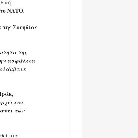
δική 
στο ΝΑΤΟ.
 της Σουηδίας 
κότητα της 
την ασφάλεια 
πολάμβανε 
Ιράκ, 
ρχές και 
ναντι των 
θεί μια 