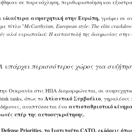
ήθηκαν σε παρενόχληση, περιθωριοποίηση και εξοστρα
 ιδιαίτερα ανησυχητική στην Ευρώπη,
 γράφει σε α
 με τίτλο "
McCarthyism, European style: The elite crackdow
ς αλά ευρωπαϊκά: 
Η καταστολή της διαφωνίας στην
Α υπάρχει περισσότερος χώρος για συζήτησ
 την Ουκρανία στις ΗΠΑ διαμορφώνεται, σε ανησυχητικ
Ατλαντικό Συμβούλιο
ink tanks, όπως το 
, γηραλέους 
αντισταθμιστικό κίνημα
ιδήμονες, αναπτύσσεται ένα 
ωνές υπέρ της αυτοσυγκράτησης.
fense Priorities, το Ινστιτούτο CATO, εκδόσεις όπως