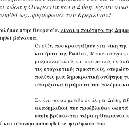
αι τώρα η Ουκρανία και η Δύση, έχουν συκο
οιηθεί ως...φερέφωνα του Κρεμλίνου!
πολέμου στην Ουκρανία,
 είναι η ποιότητα της Δημο
υπηθεί βάναυσα.
που κραυγάζουν για νίκη της
Οι ελίτ, 
και ήττα της Ρωσίας
, θέτουν στόχους 
α
μαξιμαλιστικούς και ανέφικτους ενώ κ
τις στοχαστικές προοπτικές, στερώντ
πολίτες μια δημοκρατική συζήτηση γ
υπαρξιακά ζητήματα του πολέμου και
 α
Σε ένα οικείο μοτίβο σε όλη τη Δύση,
ακαδημαϊκοί που προέβλεψαν σωστά τ
οποίο βρίσκονται τώρα η Ουκρανία κ
ί και απονομιμοποιηθεί ως φερέφωνα του 