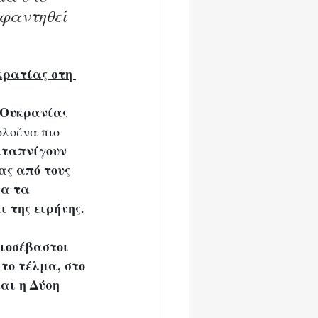
φαντηθεί 
κρατίας στη 
 Ουκρανίας 
ολοένα πιο 
ταπνίγουν 
ας από τους 
ια τα 
 της ειρήνης.
ξιοσέβαστοι 
ο τέλμα, στο 
αι η Δύση 