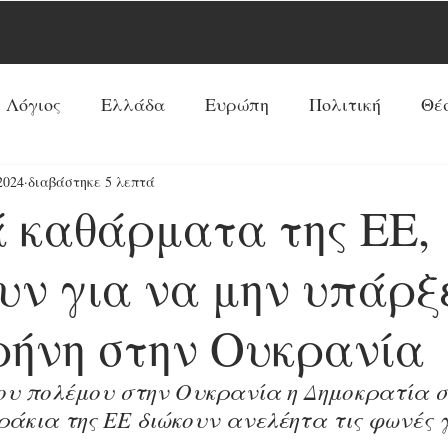
 Λόγιος
Ελλάδα
Ευρώπη
Πολιτική
Θέ
2024
διαβάστηκε 5 λεπτά
Νέα Τάξη Πραγμάτων
ΗΠΑ
Ρωσία
Ξένος 
ά καθάρματα της ΕΕ,
Ρεπορτάζ
Κόσμος
Αντί-Νέα Τάξη Πραγμά
υν για να μην υπάρξ
ρήνη στην Ουκρανία
Κοινωνία
Παπισμός-Προτεσταντισμός
Ουκ
υ πολέμου στην Ουκρανία η Δημοκρατία σ
ράκια της ΕΕ διώκουν ανελέητα τις φωνές γ
Προφητείες
Συνεντεύξεις
Κύρια Θέματα