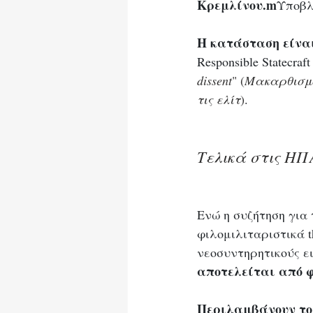
Κρεμλίνου.m
Υποβλ
Η κατάσταση είναι
Responsible Statecraft
dissent
" (
Μακαρθισμό
τις ελίτ
)
.
Τελικά στις ΗΠ
Ενώ η συζήτηση για
φιλομιλιταριστικά th
νεοσυντηρητικούς ε
αποτελείται από φ
Περιλαμβάνουν το De