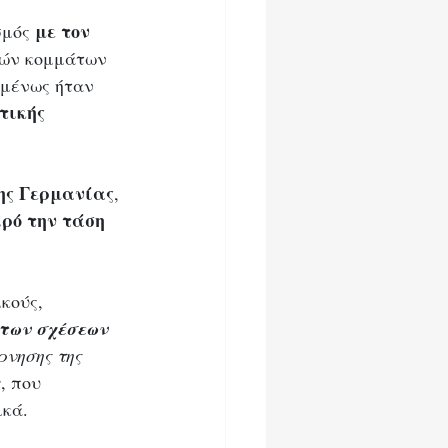
 με τον 
σμός
κών κομμάτων 
μένως ήταν 
τικής 
της Γερμανίας
, 
ρό την τάση 
κούς, 
 των σχέσεων 
ρνησης της 
α
, που 
κά. 