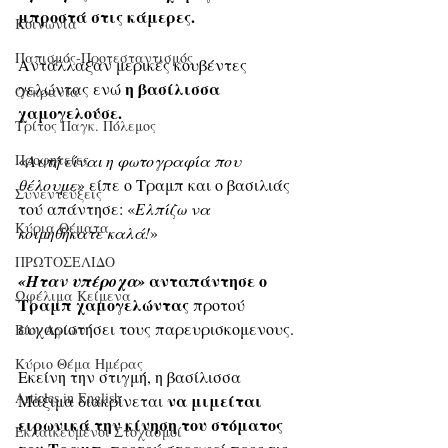
μπροστά στις κάμερες. 
Κοινωνία
Παπισμός-Προτεσταντισμός
Αντάλλαξαν μερικές κουβέντες 
η βασίλισσα 
γελώντας ενώ 
Ουκρανία
χαμογελούσε.
Τρίτος Παγκ. Πόλεμος
Προφητείες
«
Αυτή είναι η φωτογραφία που 
θέλουμε
» είπε ο Τραμπ και ο βασιλιάς 
Συνεντεύξεις
τού απάντησε: «
Ελπίζω να 
Κύρια Θέματα
κοιμηθήκατε καλά!
»
ΠΡΩΤΟΣΕΛΙΔΟ
 ανταπάντησε ο 
«Ήταν υπέροχα»
Ωφέλιμα Κείμενα
Τραμπ χαμογελώντας
 προτού 
ευχαριστήσει τους παρευρισκομενους.
Βίοι Αγίων
Κύριο Θέμα Ημέρας
Εκείνη την στιγμή, η βασίλισσα 
Articles in English
να μιμείται 
Μάξιμα διακρίνεται 
ειρωνικά την κίνηση του στόματος 
Εκλαϊκευμένοι Στοχασμοί