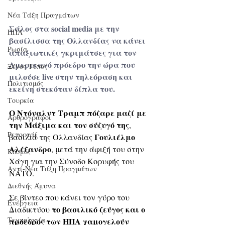
Νέα Τάξη Πραγμάτων
Σάλος στα social media με την 
ΗΠΑ
βασίλισσα της Ολλανδίας να κάνει 
Ρωσία
απαξιωτικές γκριμάτσες για τον 
Αμερικανό πρόεδρο την ώρα που 
Ξένος Τύπος
μιλούσε live στην τηλεόραση και 
Πολιτισμός
εκείνη στεκόταν δίπλα του.
Τουρκία
Ο Ντόναλντ Τραμπ πόζαρε μαζί με 
Αρθρογράφοι
την Μάξιμα και τον σύζυγό της
, 
Ρεπορτάζ
Γουλιέλμο 
βασιλιά της Ολλανδίας 
Αλέξανδρο
, μετά την άφιξή του στην 
Κόσμος
Χάγη για την Σύνοδο Κορυφής του 
Αντί-Νέα Τάξη Πραγμάτων
ΝΑΤΟ. 
Διεθνής Άμυνα
Σε βίντεο που κάνει τον γύρο του 
Ενέργεια
το βασιλικό ζεύγος και ο 
Διαδικτύου 
Τεχνολογία
πρόεδρος των ΗΠΑ χαμογελούν 