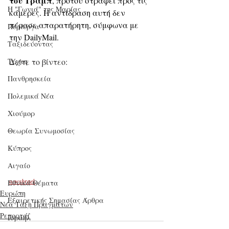
του Τραμπ
, προτού στραφεί προς τις 
Η "Γωνιά" της Μαρίας
κάμερες. Η αντίδραση αυτή δεν 
πέρασε απαρατήρητη, σύμφωνα με 
Περίεργα
την DailyΜail.
Ταξιδεύοντας
Τέχνη
Δείτε το βίντεο:
Πανθρησκεία
Πολεμικά Νέα
Χιούμορ
Θεωρία Συνωμοσίας
Κύπρος
Αιγαίο
newsbraek
Εθνικά Θέματα
Ευρώπη
Εξαιρετικής Σημασίας Άρθρα
Νέα Τάξη Πραγμάτων
Ρεπορτάζ
Ισραήλ