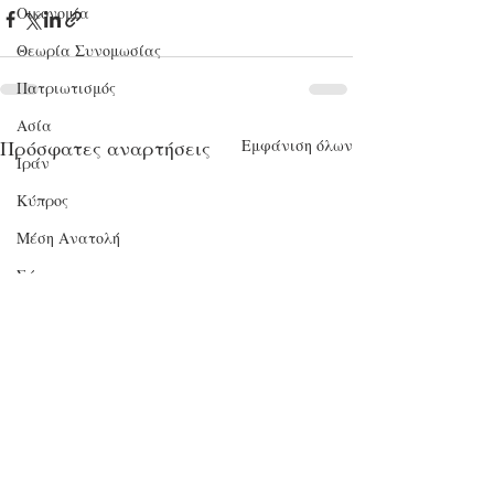
Οικονομία
Θεωρία Συνομωσίας
Πατριωτισμός
Ασία
Πρόσφατες αναρτήσεις
Εμφάνιση όλων
Ιράν
Κύπρος
Μέση Ανατολή
Σύρια
Επιστήμη
Kίνα
Υγεία
Aντιθέσεις
Μητσοτακισμός