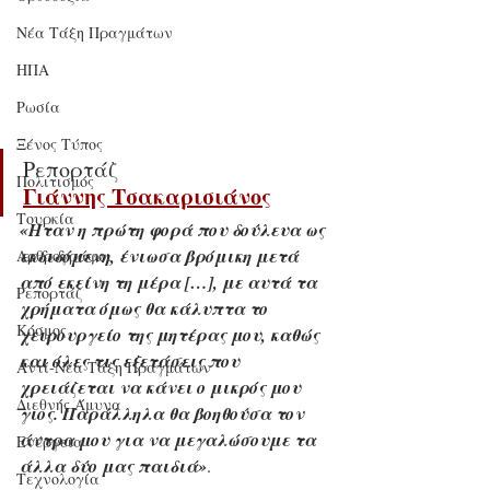
Νέα Τάξη Πραγμάτων
ΗΠΑ
Ρωσία
Ξένος Τύπος
Ρεπορτάζ
Πολιτισμός
Γιάννης Τσακαρισιάνος
Τουρκία
«Ηταν η πρώτη φορά που δούλευα ως 
εκδιδόμενη, ένιωσα βρόμικη μετά 
Αρθρογράφοι
από εκείνη τη μέρα […], με αυτά τα 
Ρεπορτάζ
χρήματα όμως θα κάλυπτα το 
Κόσμος
χειρουργείο της μητέρας μου, καθώς 
και όλες τις εξετάσεις που 
Αντί-Νέα Τάξη Πραγμάτων
χρειάζεται να κάνει ο μικρός μου 
Διεθνής Άμυνα
γιος. Παράλληλα θα βοηθούσα τον 
άντρα μου για να μεγαλώσουμε τα 
Ενέργεια
άλλα δύο μας παιδιά»
.
Τεχνολογία