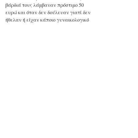
βάρδιά τους λάμβαναν πρόστιμο 50 
ευρώ και όταν δεν δούλευαν γιατί δεν 
ήθελαν ή είχαν κάποιο γυναικολογικό 
ζήτημα ή ακόμη και κάποια ασθένεια, 
τότε τους επιβαλλόταν πρόστιμο 100 
ευρώ. Ενα εκ των θυμάτων 
αναφερόμενο στην τιμωρητική στάση 
που είχε το κύκλωμα προς τα κορίτσια 
όταν αυτά δεν ήθελαν να εργαστούν 
κατέθεσε τα εξής: 
«Μια μέρα έφαγα κάτι και δεν ήμουν 
καλά κι έκανα εμετό, όλες οι 
υπόλοιπες γυναίκες καθόντουσαν στο 
σαλόνι και προσπαθούσαν να με 
κάνουν να νιώσω καλύτερα, μου 
είπαν να στείλω μήνυμα στην Ελένη 
για να πω πως δεν είμαι καλά και να 
μην εργαστώ»
. 