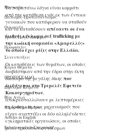
Κοινωνία
Τα παραπάνω λόγια είναι κομμάτι 
από την κατάθεση ενός εκ των έντεκα 
Παπισμός-Προτεσταντισμός
γυναικών που κατάφεραν να σταθούν 
Ουκρανία
απέναντι σε ένα 
και να καταθέσουν 
διεθνές κύκλωμα σεξ trafficking με 
Τρίτος Παγκ. Πόλεμος
την κωδική ονομασία «Αμαρυλλίς» 
Προφητείες
το οποίο έχει ρίζες στην Ελλάδα.
Συνεντεύξεις
Οι καταθέσεις των θυμάτων, οι οποίες 
Κύρια Θέματα
διαβάστηκαν από την έδρα στην έκτη 
ΠΡΩΤΟΣΕΛΙΔΟ
 που 
δικάσιμο της μεγάλης δίκης
διεξάγεται στο Τριμελές Εφετείο 
Ωφέλιμα Κείμενα
Κακουργημάτων
, 
Βίοι Αγίων
αποκρυσταλλώνουν με λεπτομέρειες 
τη δράση και τους μηχανισμούς που 
Κύριο Θέμα Ημέρας
είχαν αναπτύξει οι δύο αλληλένδετες 
Articles in English
εγκληματικές οργανώσεις, οι οποίες 
Εκλαϊκευμένοι Στοχασμοί
μέσω προσώπων-συνδέσμων 