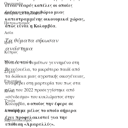
Οικονομία
είναι νεαρές κοπέλες οι οποίες 
ζούσαν στο περιθώριο μιας 
Θεωρία Συνομωσίας
κατεστραμμένης οικονομικά χώρας, 
Πατριωτισμός
όπως είναι η Κολομβία
.
Ασία
Τα θύματα σήκωσαν 
Ιράν
ανάστημα
Κύπρος
Μέση Ανατολή
Ενα εκ των θυμάτων γεννημένο στη 
Βενεζουέλα, το μικρότερο παιδί από 
Σύρια
τα δώδεκα μιας αγροτικής οικογένειας, 
Επιστήμη
αναφέρει στη μαρτυρία του πως στα 
τέλη του 2022 προσεγγίστηκε από 
Kίνα
«σύνδεσμο» του κυκλώματος στην 
Υγεία
ο οποίος την έφερε σε 
Κολομβία, 
επαφή με μέλος το οποίο σήμερα 
Aντιθέσεις
έχει προφυλακιστεί για την 
Μητσοτακισμός
υπόθεση «Αμαρυλλίς».