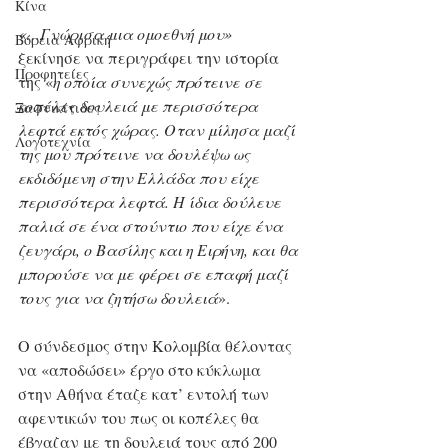
Κίνα
«…Γνώρισα μια ομοεθνή μου»
Βόρεια Αφρική
ξεκίνησε να περιγράφει την ιστορία 
Προφητείες
της «
η οποία συνεχώς πρότεινε σε 
κοπέλες δουλειά με περισσότερα 
Ξαφνικίτιδες
λεφτά εκτός χώρας. Οταν μίλησα μαζί 
Λογοτεχνία
της μου πρότεινε να δουλέψω ως 
εκδιδόμενη στην Ελλάδα που είχε 
περισσότερα λεφτά. Η ίδια δούλευε 
παλιά σε ένα στούντιο που είχε ένα 
ζευγάρι, ο Βασίλης και η Ειρήνη, και θα 
μπορούσε να με φέρει σε επαφή μαζί 
τους για να ζητήσω δουλειά
».
Ο σύνδεσμος στην Κολομβία θέλοντας 
να «αποδώσει» έργο στο κύκλωμα 
στην Αθήνα έταζε κατ’ εντολή των 
αφεντικών του πως οι κοπέλες θα 
έβγαζαν με τη δουλειά τους από 200 