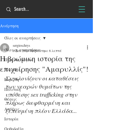
Ανάρτηση
Όλες οι αναρτήσεις
sergioschrys
Όλες οι αναρτήσεις
6 Δεκ 2024
διαβάστηκε 6 λεπτά
Η βρώμικη ιστορία της
Πύρινος Λόγιος
επιχείρησης "Αμαρυλλίς"!
Ελλάδα
Συγκλονίζουν οι καταθέσεις 
Ευρώπη
των νεαρών θυμάτων της 
Πολιτική
υπόθεσης sex trafficking στην 
Θέσεις
πλήρως διεφθαρμένη και 
Απόψεις
ξεπεσμένη πλέον Ελλάδα...
Ιστορία
Ορθοδοξία