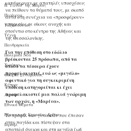
κατάφερναν με απατηλές υποσχέσεις 
Η "Γωνιά" της Μαρίας
να πείθουν τα θύματά τους, με σκοπό 
Περίεργα
αυτά στη συνέχεια να «προσφέρουν» 
υπηρεσίες σε οίκους ανοχής και 
Ταξιδεύοντας
στούντιο στο κέντρο της Αθήνας και 
Τέχνη
της Θεσσαλονίκης. 
Πανθρησκεία
Για την υπόθεση στο εδώλιο 
Πολεμικά Νέα
βρίσκονται 25 πρόσωπα, από τα 
Χιούμορ
οποία τα τέσσερα έχουν 
προφυλακιστεί, ενώ ως «μεγάλο» 
Θεωρία Συνωμοσίας
αφεντικό για τη συγκεκριμένη 
Κύπρος
υπόθεση κατηγορείται κι έχει 
προφυλακιστεί μια παλιά γνώριμη 
Αιγαίο
των αρχών, η «Μαρίνα».
Εθνικά Θέματα
Εξαιρετικής Σημασίας Άρθρα
Το προφίλ των γυναικών που έπεσαν 
στην παγίδα και πίστεψαν στα 
Ισραήλ
απατηλά όνειρα και στη μεγάλη ζωή 