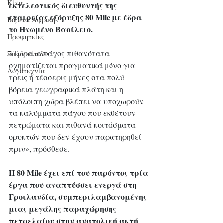
Κίνα
εκτελεστικός διευθυντής της 
εταιρείας εξόρυξης 80 Mile με έδρα 
Βόρεια Αφρική
το Ηνωμένο Βασίλειο.
Προφητείες
«Τώρα, ο πάγος πιθανότατα 
Ξαφνικίτιδες
σχηματίζεται πραγματικά μόνο για 
Λογοτεχνία
τρεις ή τέσσερις μήνες στα πολύ 
βόρεια γεωγραφικά πλάτη και η 
υπόλοιπη χώρα βλέπει να υποχωρούν 
τα καλύμματα πάγου που εκθέτουν 
πετρώματα και πιθανά κοιτάσματα 
ορυκτών που δεν έχουν παρατηρηθεί 
πριν», πρόσθεσε.
Η 80 Mile έχει επί του παρόντος τρία 
έργα που αναπτύσσει ενεργά στη 
Γροιλανδία, συμπεριλαμβανομένης 
μιας μεγάλης παραχώρησης 
πετρελαίου στην ανατολική ακτή 