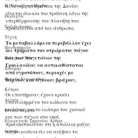
Η "Γωνιά" της Μαρίας
αυτόνομη επικράτεια της Δανίας 
γίνεται όλο και πιο πράσινη λόγω της 
Περίεργα
υπερθέρμανσης του πλανήτη που 
Ταξιδεύοντας
προκαλείται από τον άνθρωπο.
Τέχνη
Το μεταβαλλόμενο περιβάλλον έχει 
Πανθρησκεία
δει τμήματα του στρώματος πάγου 
και των παγετώνων της 
Πολεμικά Νέα
Γροιλανδίας να αντικαθίσταται 
Χιούμορ
από υγροτόπους, περιοχές με 
Θεωρία Συνωμοσίας
θάμνους και άγονους βράχους.
Κύπρος
Οι επιστήμονες έχουν κρούει 
Αιγαίο
επανειλημμένα τον κώδωνα του 
κινδύνου για το λιώσιμο του χιονιού 
Εθνικά Θέματα
και των πάγων στο νησί, 
Εξαιρετικής Σημασίας Άρθρα
προειδοποιώντας ότι η απώλεια μάζας 
Ισραήλ
πάγου κινδυνεύει να αυξήσει τις 