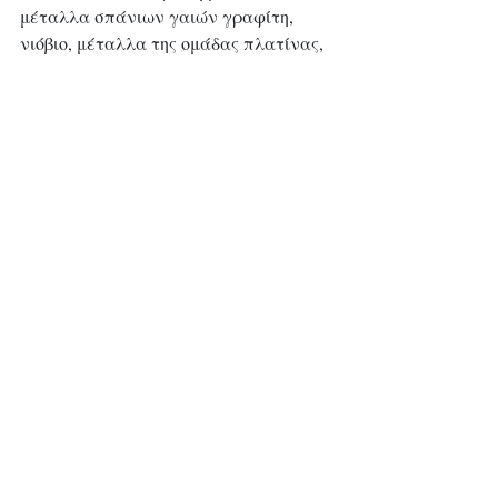
μέταλλα σπάνιων γαιών γραφίτη, 
νιόβιο, μέταλλα της ομάδας πλατίνας, 
μολυβδαίνιο, ταντάλιο και τιτάνιο. 
Η Γροιλανδία είναι επίσης γνωστό 
ότι έχει σημαντικά κοιτάσματα 
λιθίου, αφνίου, ουρανίου και χρυσού.
Τα κρίσιμα ορυκτά αναφέρονται σε 
ένα υποσύνολο υλικών που 
θεωρούνται απαραίτητα για την 
ενεργειακή μετάβαση. 
Η τελική χρήση αυτών των υλικών, τα 
οποία τείνουν να έχουν υψηλό κίνδυνο 
διακοπής της εφοδιαστικής αλυσίδας, 
είναι ευρείας κλίμακας και 
περιλαμβάνουν μπαταρίες ηλεκτρικών 
οχημάτων, τεχνολογίες αποθήκευσης 