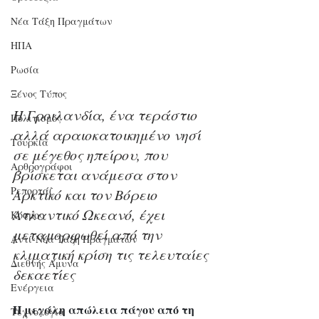
Νέα Τάξη Πραγμάτων
ΗΠΑ
Ρωσία
Ξένος Τύπος
Η Γροιλανδία, ένα τεράστιο 
Πολιτισμός
αλλά αραιοκατοικημένο νησί 
Τουρκία
σε μέγεθος ηπείρου, που 
Αρθρογράφοι
βρίσκεται ανάμεσα στον 
Ρεπορτάζ
Αρκτικό και τον Βόρειο 
Ατλαντικό Ωκεανό, έχει 
Κόσμος
μεταμορφωθεί από την 
Αντί-Νέα Τάξη Πραγμάτων
κλιματική κρίση τις τελευταίες 
Διεθνής Άμυνα
δεκαετίες
Ενέργεια
Η μεγάλη απώλεια πάγου από τη 
Τεχνολογία