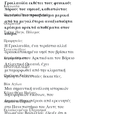
Γροιλανδία εκθέτει τους φυσικούς 
Κοινωνία
πόρους του νησιού, καθιστώντας 
ακούσια πιο προσβάσιμα μερικά 
Παπισμός-Προτεσταντισμός
από τα μεγαλύτερα αναξιοποίητα 
Ουκρανία
κρίσιμα ορυκτά αποθέματα στον 
Τρίτος Παγκ. Πόλεμος
κόσμο.
Προφητείες
Η Γροιλανδία, ένα τεράστιο αλλά 
Συνεντεύξεις
αραιοκατοικημένο νησί που βρίσκεται 
ανάμεσα στον Αρκτικό και τον Βόρειο 
Κύρια Θέματα
Ατλαντικό Ωκεανό, έχει 
ΠΡΩΤΟΣΕΛΙΔΟ
μεταμορφωθεί από την κλιματική 
Ωφέλιμα Κείμενα
κρίση τις τελευταίες δεκαετίες.
Βίοι Αγίων
Μια σημαντική ανάλυση ιστορικών 
Κύριο Θέμα Ημέρας
δορυφορικών εικόνων, που 
δημοσιεύθηκε πέρυσι από ερευνητές 
Articles in English
στο Πανεπιστήμιο του Λιντς του 
Εκλαϊκευμένοι Στοχασμοί
Ηνωμένου Βασιλείου, έδειξε ότι η 