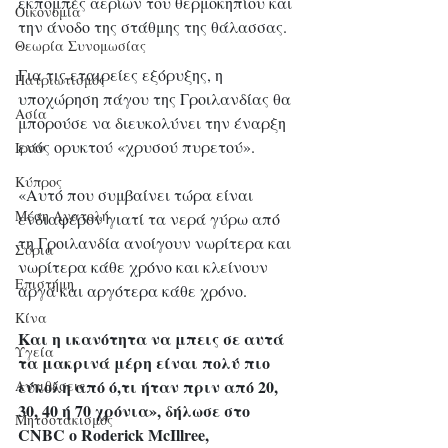
εκπομπές αερίων του θερμοκηπίου και 
Οικονομία
την άνοδο της στάθμης της θάλασσας.
Θεωρία Συνομωσίας
Για τις εταιρείες εξόρυξης, η 
Πατριωτισμός
υποχώρηση πάγου της Γροιλανδίας θα 
Ασία
μπορούσε να διευκολύνει την έναρξη 
ενός ορυκτού «χρυσού πυρετού».
Ιράν
Κύπρος
«Αυτό που συμβαίνει τώρα είναι 
Μέση Ανατολή
ενδιαφέρον γιατί τα νερά γύρω από 
τη Γροιλανδία ανοίγουν νωρίτερα και 
Σύρια
νωρίτερα κάθε χρόνο και κλείνουν 
Επιστήμη
αργά και αργότερα κάθε χρόνο. 
Kίνα
Και η ικανότητα να μπεις σε αυτά 
Υγεία
τα μακρινά μέρη είναι πολύ πιο 
εύκολη από ό,τι ήταν πριν από 20, 
Aντιθέσεις
30, 40 ή 70 χρόνια», δήλωσε στο 
Μητσοτακισμός
CNBC ο Roderick McIllree, 