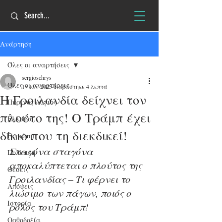
Ανάρτηση
Όλες οι αναρτήσεις
sergioschrys
Όλες οι αναρτήσεις
17 Ιαν 2025
διαβάστηκε 4 λεπτά
Η Γροιλανδία δείχνει τον
Πύρινος Λόγιος
πλούτο της! Ο Τράμπ έχει
Ελλάδα
δίκιο που τη διεκδικεί!
Ευρώπη
Σταγόνα σταγόνα 
Πολιτική
αποκαλύπτεται ο πλούτος της 
Θέσεις
Γροιλανδίας – Τι φέρνει το 
Απόψεις
λιώσιμο των πάγων, ποιός ο 
Ιστορία
ρόλος του Tράμπ!
Ορθοδοξία