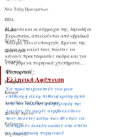
Νέα Τάξη Πραγμάτων
ΗΠΑ
Η Δανία και οι σύμμαχοι της, δηλαδή οι 
Ρωσία
Ευρωπαίοι, απειλούνται από υβριδικό 
Ξένος Τύπος
πόλεμο, λέει ο υπουργός Άμυνας της 
χώρα και καλεί τους πολίτες να 
Πολιτισμός
κάνουν προετοιμασίες ακόμα και για 
Τουρκία
ενδεχόμενα πυρηνικά χτυπήματα…
Ρεπορτάζ:
Αρθρογράφοι
Ελληνική Αφύπνιση
Ρεπορτάζ
Να προετοιμαστούν για μια 
Κόσμος
επίθεση ή άλλη πιθανή κρίση ζητά 
Αντί-Νέα Τάξη Πραγμάτων
από του πολίτες η κυβέρνηση της 
Δανίας. Οι αρχές συμβουλεύουν 
Διεθνής Άμυνα
τους πολίτες κάτω των 40 ετών να 
Ενέργεια
διατηρούν δισκία ιωδίου στο σπίτι 
σε περίπτωση πυρηνικού 
Τεχνολογία