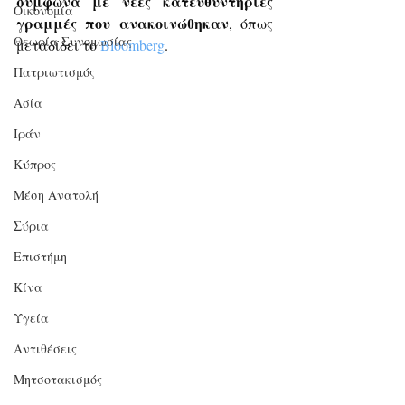
σύμφωνα με νέες κατευθυντήριες 
Οικονομία
γραμμές που ανακοινώθηκαν
, όπως 
Θεωρία Συνομωσίας
μεταδίδει το
Bloomberg
.
Πατριωτισμός
Ασία
Ιράν
Κύπρος
Μέση Ανατολή
Σύρια
Επιστήμη
Kίνα
Υγεία
Aντιθέσεις
Μητσοτακισμός