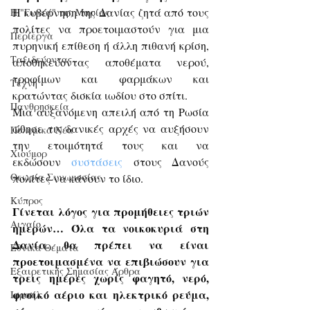
Η κυβέρνηση της Δανίας ζητά από τους 
Η "Γωνιά" της Μαρίας
πολίτες να προετοιμαστούν για μια 
Περίεργα
πυρηνική επίθεση ή άλλη πιθανή κρίση, 
Ταξιδεύοντας
αποθηκεύοντας αποθέματα νερού, 
τροφίμων και φαρμάκων και 
Τέχνη
κρατώντας δισκία ιωδίου στο σπίτι.
Πανθρησκεία
Μια αυξανόμενη απειλή από τη Ρωσία 
ώθησε τις δανικές αρχές να αυξήσουν 
Πολεμικά Νέα
την ετοιμότητά τους και να 
Χιούμορ
εκδώσουν
συστάσεις
στους Δανούς 
Θεωρία Συνωμοσίας
πολίτες να κάνουν το ίδιο.
Κύπρος
Γίνεται λόγος για προμήθειες τριών 
Αιγαίο
ημερών… Όλα τα νοικοκυριά στη 
Δανία θα πρέπει να είναι 
Εθνικά Θέματα
προετοιμασμένα να επιβιώσουν για 
Εξαιρετικής Σημασίας Άρθρα
τρεις ημέρες χωρίς φαγητό, νερό, 
φυσικό αέριο και ηλεκτρικό ρεύμα, 
Ισραήλ