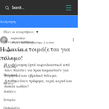
Ανάρτηση
Όλες οι αναρτήσεις
sergioschrys
Όλες οι αναρτήσεις
18 Ιουν 2024
διαβάστηκε 2 λεπτά
Η Δανία ετοιμάζεται για
Πύρινος Λόγιος
πόλεμο!
Ελλάδα
Η κυβέρνηση ζητά αιφνιδιαστικά από 
Ευρώπη
τους πολίτες να προετοιμαστούν για 
Πολιτική
πυρηνικό και υβριδικό πόλεμο. 
Αποθηκεύουν τρόφιμα, νερό, κεριά και 
Θέσεις
δισκία ιωδίου!
Απόψεις
Ιστορία
Ορθοδοξία