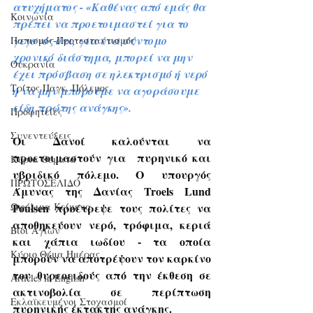
ατυχήματος - «Καθένας από εμάς θα 
Κοινωνία
πρέπει να προετοιμαστεί για το 
γεγονός ότι, για ένα σύντομο 
Παπισμός-Προτεσταντισμός
χρονικό διάστημα, μπορεί να μην 
Ουκρανία
έχει πρόσβαση σε ηλεκτρισμό ή νερό 
Τρίτος Παγκ. Πόλεμος
ή να μην μπορούμε να αγοράσουμε 
είδη πρώτης ανάγκης».
Προφητείες
Συνεντεύξεις
Οι Δανοί καλούνται να 
προετοιμαστούν για  πυρηνικό και 
Κύρια Θέματα
υβριδικό πόλεμο. Ο υπουργός 
ΠΡΩΤΟΣΕΛΙΔΟ
Άμυνας της Δανίας Troels Lund 
Poulsen προέτρεψε τους πολίτες να 
Ωφέλιμα Κείμενα
αποθηκεύουν νερό, τρόφιμα, κεριά 
Βίοι Αγίων
και χάπια ιωδίου - τα οποία 
Κύριο Θέμα Ημέρας
μπορούν να αποτρέψουν τον καρκίνο 
του θυρεοειδούς από την έκθεση σε 
Articles in English
ακτινοβολία σε περίπτωση 
Εκλαϊκευμένοι Στοχασμοί
πυρηνικής έκτακτης ανάγκης.