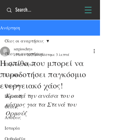
Ανάρτηση
Όλες οι αναρτήσεις
sergioschrys
Όλες οι αναρτήσεις
13 Ιουν 2025
διαβάστηκε 3 λεπτά
Η σπίθα που μπορεί να
Πύρινος Λόγιος
πυροδοτήσει παγκόσμιο
Ελλάδα
ενεργειακό χάος!
Ευρώπη
Κρατά την ανάσα του ο 
Πολιτική
κόσμος για τα Στενά του 
Θέσεις
Ορμούζ
Απόψεις
Ιστορία
Ορθοδοξία