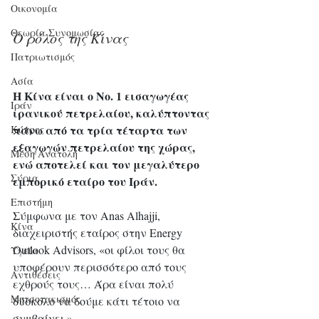
Οικονομία
Θεωρία Συνομωσίας
Ο ρόλος της Κίνας
Πατριωτισμός
Ασία
Η Κίνα είναι ο Νο. 1 εισαγωγέας 
Ιράν
ιρανικού πετρελαίου, καλύπτοντας 
πάνω από τα τρία τέταρτα των 
Κύπρος
εξαγωγών πετρελαίου της χώρας, 
Μέση Ανατολή
ενώ αποτελεί και τον μεγαλύτερο 
Σύρια
εμπορικό εταίρο του Ιράν.
Επιστήμη
Σύμφωνα με τον Anas Alhajji, 
Kίνα
διαχειριστής εταίρος στην Energy 
Outlook Advisors, «οι φίλοι τους θα 
Υγεία
υποφέρουν περισσότερο από τους 
Aντιθέσεις
εχθρούς τους… Άρα είναι πολύ 
Μητσοτακισμός
δύσκολο να δούμε κάτι τέτοιο να 
συμβαίνει.»