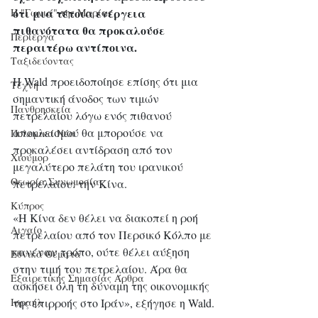
ότι μια τέτοια ενέργεια 
Η "Γωνιά" της Μαρίας
πιθανότατα θα προκαλούσε 
Περίεργα
περαιτέρω αντίποινα.
Ταξιδεύοντας
Η Wald προειδοποίησε επίσης ότι μια 
Τέχνη
σημαντική άνοδος των τιμών 
Πανθρησκεία
πετρελαίου λόγω ενός πιθανού 
αποκλεισμού θα μπορούσε να 
Πολεμικά Νέα
προκαλέσει αντίδραση από τον 
Χιούμορ
μεγαλύτερο πελάτη του ιρανικού 
Θεωρία Συνωμοσίας
πετρελαίου: την Κίνα.
Κύπρος
«Η Κίνα δεν θέλει να διακοπεί η ροή 
Αιγαίο
πετρελαίου από τον Περσικό Κόλπο με 
κανέναν τρόπο, ούτε θέλει αύξηση 
Εθνικά Θέματα
στην τιμή του πετρελαίου. Άρα θα 
Εξαιρετικής Σημασίας Άρθρα
ασκήσει όλη τη δύναμη της οικονομικής 
της επιρροής στο Ιράν», εξήγησε η Wald.
Ισραήλ