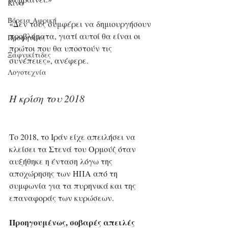
Κίνα
Βόρεια Αφρική
«Δεν τους συμφέρει να δημιουργήσουν 
προβλήματα, γιατί αυτοί θα είναι οι 
Προφητείες
πρώτοι που θα υποστούν τις 
Ξαφνικίτιδες
συνέπειες», ανέφερε.
Λογοτεχνία
Η κρίση του 2018
Το 2018, το Ιράν είχε απειλήσει να 
κλείσει τα Στενά του Ορμούζ όταν 
αυξήθηκε η ένταση λόγω της 
αποχώρησης των ΗΠΑ από τη 
συμφωνία για τα πυρηνικά και της 
επαναφοράς των κυρώσεων.
Προηγουμένως, σοβαρές απειλές 