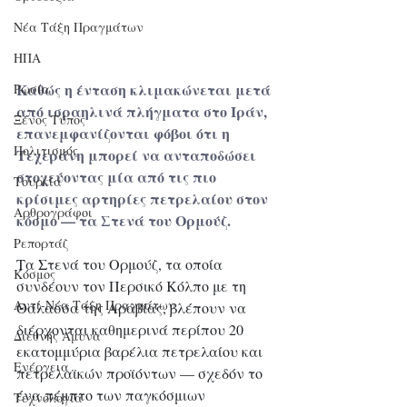
Νέα Τάξη Πραγμάτων
ΗΠΑ
Καθώς η ένταση κλιμακώνεται μετά 
Ρωσία
από ισραηλινά πλήγματα στο Ιράν, 
Ξένος Τύπος
επανεμφανίζονται φόβοι ότι η 
Πολιτισμός
Τεχεράνη μπορεί να ανταποδώσει 
στοχεύοντας μία από τις πιο 
Τουρκία
κρίσιμες αρτηρίες πετρελαίου στον 
Αρθρογράφοι
κόσμο — τα Στενά του Ορμούζ.
Ρεπορτάζ
Τα Στενά του Ορμούζ, τα οποία 
Κόσμος
συνδέουν τον Περσικό Κόλπο με τη 
Αντί-Νέα Τάξη Πραγμάτων
Θάλασσα της Αραβίας, βλέπουν να 
διέρχονται καθημερινά περίπου 20 
Διεθνής Άμυνα
εκατομμύρια βαρέλια πετρελαίου και 
Ενέργεια
πετρελαϊκών προϊόντων — σχεδόν το 
ένα πέμπτο των παγκόσμιων 
Τεχνολογία