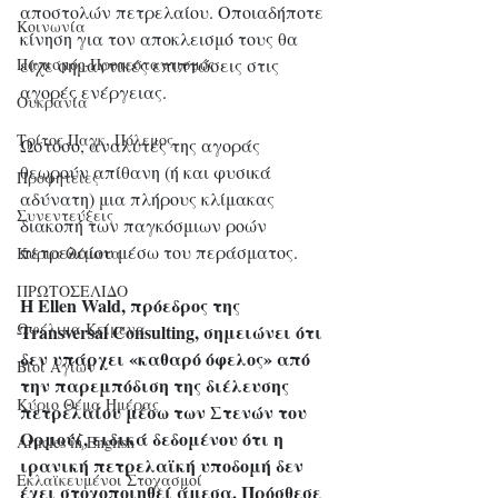
αποστολών πετρελαίου. Οποιαδήποτε 
Κοινωνία
κίνηση για τον αποκλεισμό τους θα 
είχε σημαντικές επιπτώσεις στις 
Παπισμός-Προτεσταντισμός
αγορές ενέργειας.
Ουκρανία
Τρίτος Παγκ. Πόλεμος
Ωστόσο, αναλυτές της αγοράς 
θεωρούν απίθανη (ή και φυσικά 
Προφητείες
αδύνατη) μια πλήρους κλίμακας 
Συνεντεύξεις
διακοπή των παγκόσμιων ροών 
πετρελαίου μέσω του περάσματος.
Κύρια Θέματα
ΠΡΩΤΟΣΕΛΙΔΟ
Η Ellen Wald, πρόεδρος της 
Ωφέλιμα Κείμενα
Transversal Consulting, σημειώνει ότι 
δεν υπάρχει «καθαρό όφελος» από 
Βίοι Αγίων
την παρεμπόδιση της διέλευσης 
Κύριο Θέμα Ημέρας
πετρελαίου μέσω των Στενών του 
Ορμούζ, ειδικά δεδομένου ότι η 
Articles in English
ιρανική πετρελαϊκή υποδομή δεν 
Εκλαϊκευμένοι Στοχασμοί
έχει στοχοποιηθεί άμεσα. Πρόσθεσε 