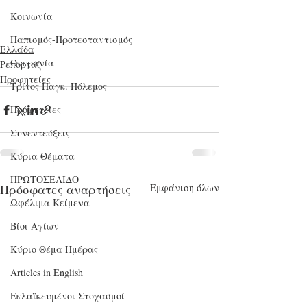
Κοινωνία
Παπισμός-Προτεσταντισμός
Ελλάδα
Ουκρανία
Ρεπορτάζ
Προφητείες
Τρίτος Παγκ. Πόλεμος
Προφητείες
Συνεντεύξεις
Κύρια Θέματα
ΠΡΩΤΟΣΕΛΙΔΟ
Πρόσφατες αναρτήσεις
Εμφάνιση όλων
Ωφέλιμα Κείμενα
Βίοι Αγίων
Κύριο Θέμα Ημέρας
Articles in English
Εκλαϊκευμένοι Στοχασμοί