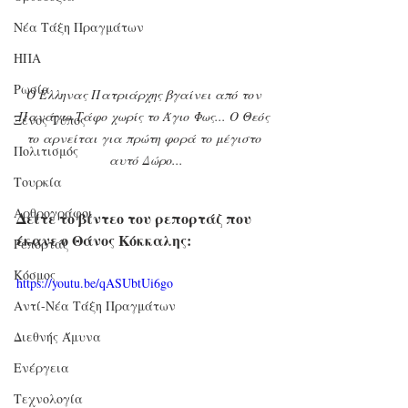
Νέα Τάξη Πραγμάτων
ΗΠΑ
Ρωσία
O Έλληνας Πατριάρχης βγαίνει από τον 
Πανάγιο Τάφο χωρίς το Άγιο Φως... Ο Θεός 
Ξένος Τύπος
το αρνείται για πρώτη φορά το μέγιστο 
Πολιτισμός
αυτό Δώρο...
Τουρκία
Αρθρογράφοι
Δείτε το βίντεο του ρεπορτάζ που 
έκανε ο Θάνος Κόκκαλης:
Ρεπορτάζ
Κόσμος
https://youtu.be/qASUbtUi6go
Αντί-Νέα Τάξη Πραγμάτων
Διεθνής Άμυνα
Ενέργεια
Τεχνολογία