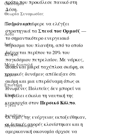
τρόπο που προκάλεσε πανικό στη 
Οικονομία
Δύση.
Θεωρία Συνομωσίας
Το Ιράν κατάφερε να ελέγξει 
Πατριωτισμός
Στενά του Ορμούζ
στρατηγικά τα 
 — 
Ασία
το σημαντικότερο ενεργειακό 
Ιράν
πέρασμα του πλανήτη, από το οποίο 
διέρχεται περίπου το 20% του 
Κύπρος
παγκόσμιου πετρελαίου. Με νάρκες, 
Μέση Ανατολή
drones και μικρά ταχύπλοα σκάφη, οι 
ιρανικές δυνάμεις απέδειξαν ότι 
Σύρια
ακόμη και μια υπερδύναμη όπως οι 
Επιστήμη
Ηνωμένες Πολιτείες δεν μπορεί να 
επιβάλει εύκολα τη ναυτική της 
Kίνα
Περσικό Κόλπο
κυριαρχία στον 
.
Υγεία
Aντιθέσεις
Οι τιμές της ενέργειας εκτοξεύθηκαν, 
οι δυτικές αγορές κλονίστηκαν και η 
Μητσοτακισμός
αμερικανική οικονομία άρχισε να 