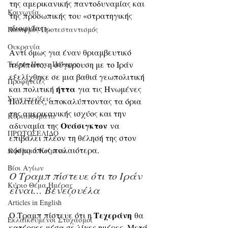
της αμερικανικής παντοδυναμίας και 
Κοινωνία
της προσωπικής του «στρατηγικής 
ιδιοφυΐας».
Παπισμός-Προτεσταντισμός
Ουκρανία
Αντί όμως για έναν θριαμβευτικό 
περίπατο, η σύγκρουση με το Ιράν 
Τρίτος Παγκ. Πόλεμος
εξελίχθηκε σε μια βαθιά γεωπολιτική 
Προφητείες
ήττα
και πολιτική 
 για τις Ηνωμένες 
Συνεντεύξεις
Πολιτείες, αποκαλύπτοντας τα όρια 
της αμερικανικής ισχύος και την 
Κύρια Θέματα
Ουάσιγκτον
αδυναμία της 
 να 
ΠΡΩΤΟΣΕΛΙΔΟ
επιβάλει πλέον τη θέλησή της στον 
κόσμο όπως παλαιότερα.
Ωφέλιμα Κείμενα
Βίοι Αγίων
Ο Τραμπ πίστευε ότι το Ιράν 
Κύριο Θέμα Ημέρας
είναι… Βενεζουέλα
Articles in English
Τεχεράνη
Ο Τραμπ πίστευε ότι η 
 θα 
Εκλαϊκευμένοι Στοχασμοί
κατέρρεε μέσα σε λίγες ημέρες. Μετά 