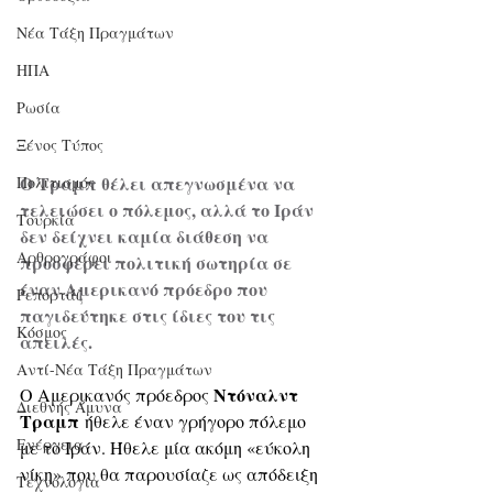
Νέα Τάξη Πραγμάτων
ΗΠΑ
Ρωσία
Ξένος Τύπος
Ο Τραμπ θέλει απεγνωσμένα να 
Πολιτισμός
τελειώσει ο πόλεμος, αλλά το Ιράν 
Τουρκία
δεν δείχνει καμία διάθεση να 
Αρθρογράφοι
προσφέρει πολιτική σωτηρία σε 
έναν Αμερικανό πρόεδρο που 
Ρεπορτάζ
παγιδεύτηκε στις ίδιες του τις 
Κόσμος
απειλές.
Αντί-Νέα Τάξη Πραγμάτων
Ντόναλντ 
Ο Αμερικανός πρόεδρος 
Διεθνής Άμυνα
Τραμπ
 ήθελε έναν γρήγορο πόλεμο 
Ενέργεια
με το Ιράν. Ήθελε μία ακόμη «εύκολη 
νίκη» που θα παρουσίαζε ως απόδειξη 
Τεχνολογία