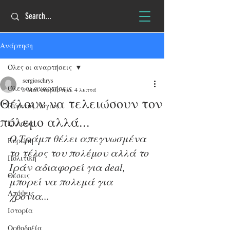
Ανάρτηση
Όλες οι αναρτήσεις
sergioschrys
Όλες οι αναρτήσεις
9 Μαΐ
διαβάστηκε 4 λεπτά
Θέλουν να τελειώσουν τον
Πύρινος Λόγιος
πόλεμο αλλά...
Ελλάδα
Ο Tράμπ θέλει απεγνωσμένα 
Ευρώπη
το τέλος του πολέμου αλλά το 
Πολιτική
Ιράν αδιαφορεί για deal, 
Θέσεις
μπορεί να πολεμά για 
Απόψεις
χρόνια...
Ιστορία
Ορθοδοξία