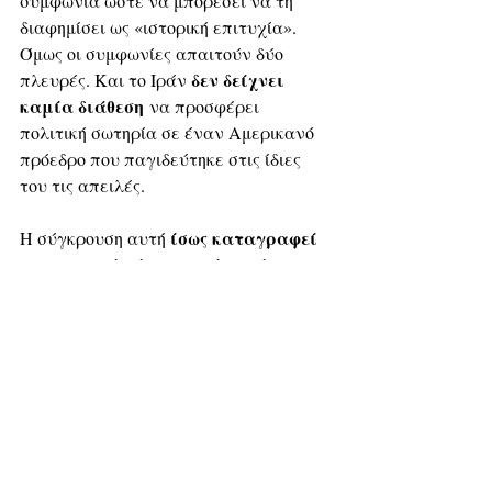
συμφωνία ώστε να μπορέσει να τη 
διαφημίσει ως «ιστορική επιτυχία». 
Όμως οι συμφωνίες απαιτούν δύο 
δεν δείχνει 
πλευρές. Και το Ιράν 
καμία διάθεση
 να προσφέρει 
πολιτική σωτηρία σε έναν Αμερικανό 
πρόεδρο που παγιδεύτηκε στις ίδιες 
του τις απειλές.
ίσως καταγραφεί 
Η σύγκρουση αυτή 
στην ιστορία όχι ως ακόμη μία 
αμερικανική επέμβαση, αλλά ως η 
στιγμή που η αμερικανική 
υπερδύναμη αναγκάστηκε να 
αποδεχθεί ότι ο κόσμος αλλάζει.
Ομολογία αποτυχίας από την 
αμερικανική ελίτ: 47 χρόνια 
πολέμου κατά του Ιράν δεν 