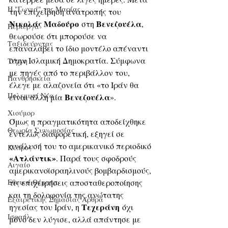
Η "Γωνιά" της Μαρίας
την επιχείρηση ανατροπής του 
Νικολάς Μαδούρο
Βενεζουέλα
 στη 
, 
Περίεργα
θεωρούσε ότι μπορούσε να 
Ταξιδεύοντας
επαναλάβει το ίδιο μοντέλο απέναντι 
στην Ισλαμική Δημοκρατία. Σύμφωνα 
Τέχνη
με πηγές από το περιβάλλον του, 
Πανθρησκεία
έλεγε με αλαζονεία ότι «το Ιράν θα 
Πολεμικά Νέα
Βενεζουέλα
είναι άλλη μία 
».
Χιούμορ
Όμως η πραγματικότητα αποδείχθηκε 
Θεωρία Συνωμοσίας
εντελώς διαφορετική, εξηγεί σε 
ανάλυσή του το αμερικανικό περιοδικό 
Κύπρος
«Ατλάντικ»
. Παρά τους σφοδρούς 
Αιγαίο
αμερικανοϊσραηλινούς βομβαρδισμούς, 
τις επιχειρήσεις αποσταθεροποίησης 
Εθνικά Θέματα
και τη δολοφονία της ανώτατης 
Εξαιρετικής Σημασίας Άρθρα
Τεχεράνη
ηγεσίας του Ιράν, η 
 όχι 
Ισραήλ
μόνο δεν λύγισε, αλλά απάντησε με 