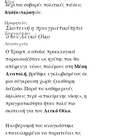
Κίνα
δέχεται σοβαρές πολιτικές πιέσεις 
ενόψει εκλογών.
Βόρεια Αφρική
Προφητείες
Σκοτεινή η πραγματικότητα 
Ξαφνικίτιδες
στον Λευκό Οίκο
Λογοτεχνία
Ο Τραμπ, ο οποίος προεκλογικά 
παρουσιαζόταν ως ηγέτης που θα 
Μέση 
απέφευγε νέους πολέμους στη 
Ανατολή
, βρέθηκε εγκλωβισμένος σε 
μια σύγκρουση χωρίς ξεκάθαρη 
διέξοδο. Παρά τις καθημερινές 
δηλώσεις περί «επικείμενης νίκης», η 
πραγματικότητα ήταν πολύ πιο 
Λευκό Οίκο
σκοτεινή για τον 
.
Η κυβέρνησή του αναγκάστηκε 
επανειλημμένα να παρατείνει τις 