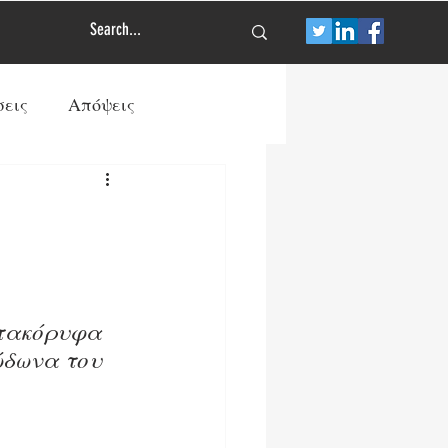
σεις
Απόψεις
Τύπος
Πολιτισμός
των
Διεθνής Άμυνα
ατακόρυφα 
ρανία
ώδωνα του 
ΠΡΩΤΟΣΕΛΙΔΟ