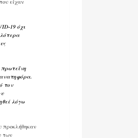
που είχαν 
ID-19 όχι 
ηλότερα 
υς 
 πρωτεΐνη 
θανατηφόρα. 
ό τον 
υ 
ηθεί λόγω 
υ προκλήθηκαν 
 των 