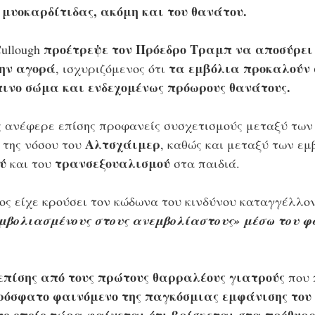
 μυοκαρδίτιδας, ακόμη και του θανάτου. 
προέτρεψε τον Πρόεδρο Τραμπ να αποσύρει
ullough 
ην αγορά
τα εμβόλια προκαλούν 
, ισχυριζόμενος ότι 
ινο σώμα και ενδεχομένως πρόωρους θανάτους. 
ς ανέφερε επίσης προφανείς συσχετισμούς μεταξύ των
Αλτσχάιμερ
της νόσου του 
, καθώς και μεταξύ των εμ
ύ
τρανσεξουαλισμού 
 και του 
στα παιδιά. 
ος είχε κρούσει τον κώδωνα του κινδύνου καταγγέλλον
βολιασμένους στους ανεμβολίαστους» μέσω του φα
επίσης από τους πρώτους θαρραλέους γιατρούς
 που
ρόσφατο φαινόμενο της παγκόσμιας εμφάνισης του