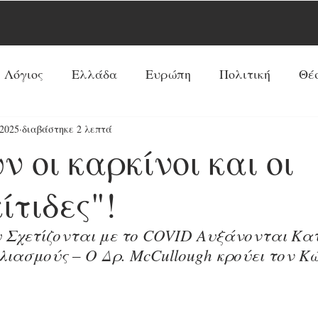
 Λόγιος
Ελλάδα
Ευρώπη
Πολιτική
Θέ
2025
διαβάστηκε 2 λεπτά
Νέα Τάξη Πραγμάτων
ΗΠΑ
Ρωσία
Ξένος 
ν οι καρκίνοι και οι
Ρεπορτάζ
Κόσμος
Αντί-Νέα Τάξη Πραγμά
ίτιδες"!
 Σχετίζονται με το COVID Αυξάνονται Κ
Κοινωνία
Παπισμός-Προτεσταντισμός
Ουκ
λιασμούς – Ο Δρ. McCullough κρούει τον Κ
Προφητείες
Συνεντεύξεις
Κύρια Θέματα