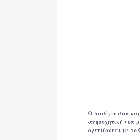
Ωφέλιμα Κείμενα
Ο πασίγνωστος καρδ
ανησυχητική νέα μ
σχετίζονται με το 