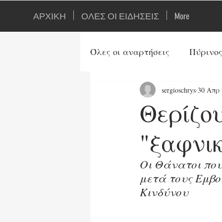
ΑΡΧΙΚΗ
ΟΛΕΣ ΟΙ ΕΙΔΗΣΕΙΣ
More
Όλες οι αναρτήσεις
Πύρινος
sergioschrys
30 Απρ 
Ιστορία
Ορθοδοξία
Θερίζου
Τουρκία
Αρθρογράφοι
"ξαφνικ
Οι Θάνατοι που
Ενέργεια
Τεχνολογία
μετά τους Εμβο
Κινδύνου
Τρίτος Παγκ. Πόλεμος