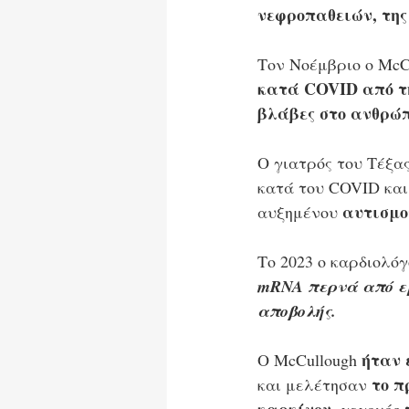
νεφροπαθειών, της
Τον Νοέμβριο ο McC
κατά COVID από τ
βλάβες στο ανθρώπ
Ο γιατρός του Τέξα
κατά του COVID και 
αυτισμο
αυξημένου 
Το 2023 ο καρδιολόγ
mRNA περνά από εμ
αποβολής.
ήταν 
Ο McCullough 
το π
και μελέτησαν 