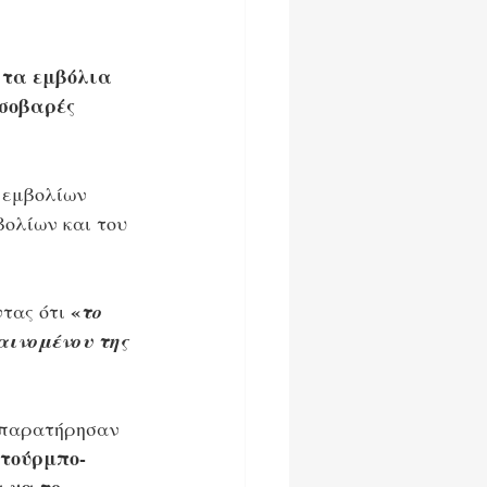
 τα εμβόλια 
σοβαρές 
 εμβολίων 
βολίων και του 
«
τας ότι 
το 
ινομένου της 
 παρατήρησαν 
 τούρμπο-