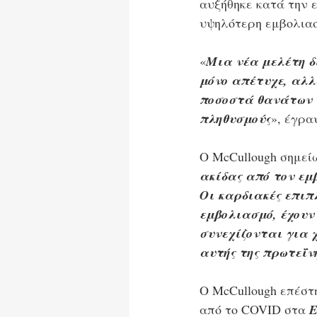
αυξήθηκε κατά την ε
υψηλότερη εμβολιασ
«
Μια νέα μελέτη δ
μόνο απέτυχε, αλλ
ποσοστά θανάτων 
πληθυσμούς
», έγρα
Ο McCullough σημείω
ακίδας από τον εμ
Οι καρδιακές επιπ
εμβολιασμό, έχουν
συνεχίζονται για χ
αυτής της πρωτεΐν
Ο McCullough επέστ
από το COVID στα 
Ε