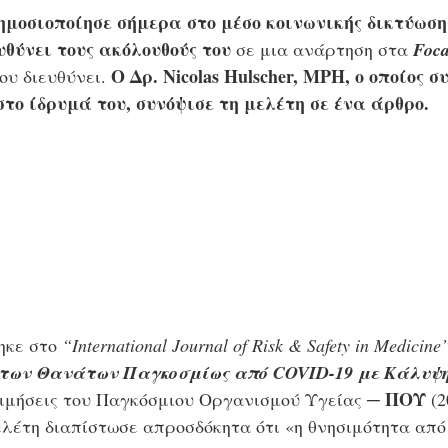
ημοσιοποίησε σήμερα στο μέσο κοινωνικής δικτύωση
υθύνει τους ακόλουθούς του
 σε μια ανάρτηση στα 
Foca
Ο Δρ. Nicolas Hulscher, MPH, ο οποίος 
ου διευθύνει. 
στο ίδρυμά του, συνόψισε τη μελέτη σε ένα άρθρο.
ηκε στο 
“International Journal of Risk & Safety in Medicine
 των Θανάτων Παγκοσμίως από COVID-19 με Κάλυψη
ΠΟΥ
τιμήσεις του Παγκόσμιου Οργανισμού Υγείας ─ 
 (
λέτη διαπίστωσε απροσδόκητα ότι «η θνησιμότητα από