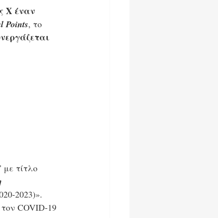
ς Χ έναν 
l Points
, το 
συνεργάζεται 
”
 με τίτλο 
 
2020-2023)». 
 τον COVID-19 