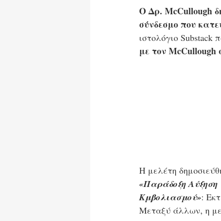
Ο Δρ. McCullough δ
σύνδεσμο που κατε
ιστολόγιο Substack π
με τον McCullough 
Η μελέτη δημοσιεύθ
«Παράδοξη Αύξηση
Κμβολιασμού»
: Εκ
Μεταξύ άλλων, η με