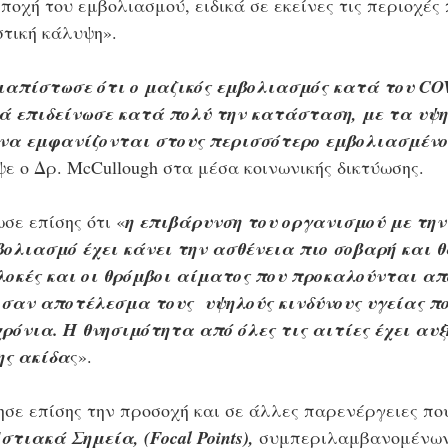
ποχή του εμβολιασμού, ειδικά σε εκείνες τις περιοχές 
τική κάλυψη». 
ιαπίστωσε ότι ο μαζικός εμβολιασμός κατά του COV
ά επιδείνωσε κατά πολύ την κατάσταση, με τα υψ
να εμφανίζονται στους περισσότερο εμβολιασμένο
ψε ο Δρ. McCullough στα μέσα κοινωνικής δικτύωσης. 
σε επίσης ότι «
η επιβάρυνση του οργανισμού με την
βολιασμό έχει κάνει την ασθένεια πιο σοβαρή και 
λοκές και οι θρόμβοι αίματος που προκαλούνται απ
 σαν αποτέλεσμα τους  υψηλούς κινδύνους υγείας πο
ρόνια. Η θνησιμότητα από όλες τις αιτίες έχει αυξ
ης ακίδα
ς». 
ησε επίσης την προσοχή και σε άλλες παρενέργειες πο
στιακά Σημεία, (Focal Points),
 συμπεριλαμβανομένων