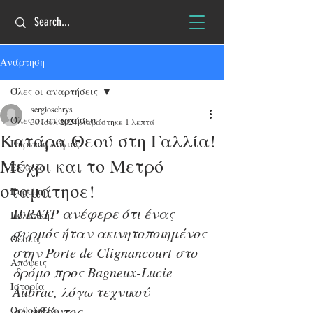
Ανάρτηση
Όλες οι αναρτήσεις
sergioschrys
Όλες οι αναρτήσεις
30 Ιουλ 2024
διαβάστηκε 1 λεπτά
Κατάρα Θεού στη Γαλλία!
Πύρινος Λόγιος
Μέχρι και το Μετρό
Ελλάδα
σταμάτησε!
Ευρώπη
Η RATP ανέφερε ότι ένας 
Πολιτική
συρμός ήταν ακινητοποιημένος 
Θέσεις
στην Porte de Clignancourt στο 
Απόψεις
δρόμο προς Bagneux-Lucie 
Ιστορία
Aubrac, λόγω τεχνικού 
συμβάντος
Ορθοδοξία