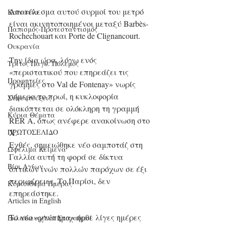
Αποτέλεσμα αυτού συρμοί του μετρό 
Κοινωνία
είναι ακινητοποιημένοι μεταξύ Barbès-
Παπισμός-Προτεσταντισμός
Rochechouart και Porte de Clignancourt.
Ουκρανία
Την ίδια ώρα, λόγω ενός 
Τρίτος Παγκ. Πόλεμος
«περιστατικού που επηρεάζει τις 
Προφητείες
γραμμές στο Val de Fontenay» νωρίς 
σήμερα το πρωί, η κυκλοφορία 
Συνεντεύξεις
διακόπτεται σε ολόκληρη τη γραμμή 
Κύρια Θέματα
RER A, όπως ανέφερε ανακοίνωση στο 
X.
ΠΡΩΤΟΣΕΛΙΔΟ
Εχθές, σημειώθηκε νέο σαμποτάζ στη 
Ωφέλιμα Κείμενα
Γαλλία αυτή τη φορά σε δίκτυα 
Βίοι Αγίων
οπτικών ινών πολλών παρόχων σε έξι 
περιφέρειες. Το Παρίσι, δεν 
Κύριο Θέμα Ημέρας
επηρεάστηκε.
Articles in English
Το νέο «χτύπημα» ήρθε λίγες ημέρες 
Εκλαϊκευμένοι Στοχασμοί