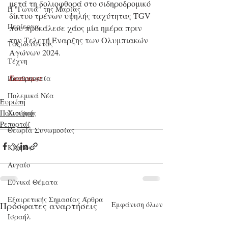
μετά τη δολιοφθορά στο σιδηροδρομικό 
Η "Γωνιά" της Μαρίας
δίκτυο τρένων υψηλής ταχύτητας TGV 
Περίεργα
που προκάλεσε χάος μία ημέρα πριν 
την Τελετή Έναρξης των Ολυμπιακών 
Ταξιδεύοντας
Αγώνων 2024.
Τέχνη
Pronews.gr
Πανθρησκεία
Πολεμικά Νέα
Ευρώπη
Πολιτισμός
Χιούμορ
Ρεπορτάζ
Θεωρία Συνωμοσίας
Κύπρος
Αιγαίο
Εθνικά Θέματα
Εξαιρετικής Σημασίας Άρθρα
Πρόσφατες αναρτήσεις
Εμφάνιση όλων
Ισραήλ