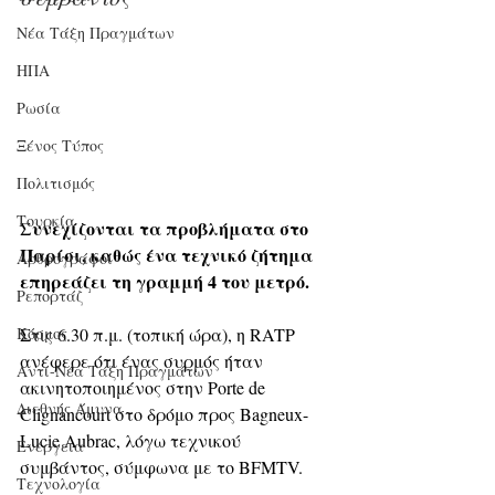
Νέα Τάξη Πραγμάτων
ΗΠΑ
Ρωσία
Ξένος Τύπος
Πολιτισμός
Τουρκία
Συνεχίζονται τα προβλήματα στο 
Παρίσι, καθώς ένα τεχνικό ζήτημα 
Αρθρογράφοι
επηρεάζει τη γραμμή 4 του μετρό.
Ρεπορτάζ
Στις 6.30 π.μ. (τοπική ώρα), η RATP 
Κόσμος
ανέφερε ότι ένας συρμός ήταν 
Αντί-Νέα Τάξη Πραγμάτων
ακινητοποιημένος στην Porte de 
Διεθνής Άμυνα
Clignancourt στο δρόμο προς Bagneux-
Lucie Aubrac, λόγω τεχνικού 
Ενέργεια
συμβάντος, σύμφωνα με το BFMTV.
Τεχνολογία