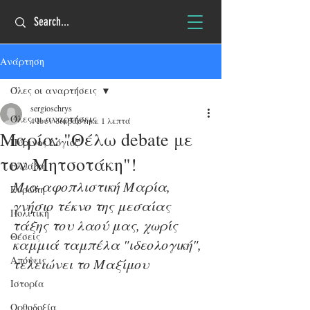
Ανάρτηση
Όλες οι αναρτήσεις
sergioschrys
Όλες οι αναρτήσεις
4 Ιουν
διαβάστηκε 1 λεπτά
Μαρία: "Θέλω debate με
Πύρινος Λόγιος
τον Μητσοτάκη"!
Ελλάδα
Μια αφοπλιστική Μαρία, 
Ευρώπη
γνήσιο τέκνο της μεσαίας 
Πολιτική
τάξης του λαού μας, χωρίς 
Θέσεις
καμμιά ταμπέλα "ιδεολογική", 
Απόψεις
τελειώνει το Μαξίμου 
Ιστορία
Ορθοδοξία