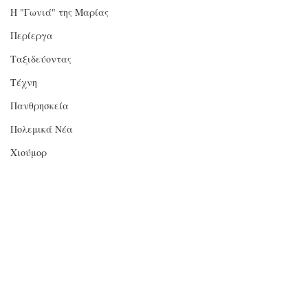
Η "Γωνιά" της Μαρίας
Περίεργα
Ταξιδεύοντας
Τέχνη
Πανθρησκεία
Πολεμικά Νέα
Χιούμορ
Θεωρία Συνωμοσίας
Κύπρος
Αιγαίο
Σχόλια
Εθνικά Θέματα
Εξαιρετικής Σημασίας Άρθρα
Γράψτε ένα σχόλιο...
Καμένα δάση, πράσινα
Aλαζόνας, υπερ
Ισραήλ
χαρτοφυλάκια!
ανάλγητος εγκλ