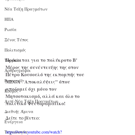
Νέα Τάξη Πραγμάτων
ΗΠΑ
Ρωσία
Ξένος Τύπος
Πολιτισμός
Πρόκειται για το πολύκροτο Β' 
Τουρκία
Μέρος της συνέντευξης της στον 
Αρθρογράφοι
Πέτρο Κουσουλό της εκπομπής του 
Ρεπορτάζ
MEGA "Αποκαλύψεις" όπου 
αποδομεί όχι μόνο τον 
Κόσμος
Μητσοτακισμό, αλλά και όλο το 
Αντί-Νέα Τάξη Πραγμάτων
πολιτικό Ψευτορωμαίϊκο!
Διεθνής Άμυνα
Δείτε το βίντεο:
Ενέργεια
Τεχνολογία
https://www.youtube.com/watch?