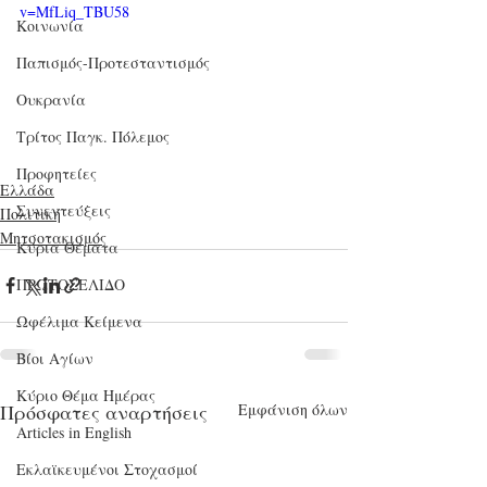
v=MfLiq_TBU58
Κοινωνία
Παπισμός-Προτεσταντισμός
Ουκρανία
Τρίτος Παγκ. Πόλεμος
Προφητείες
Ελλάδα
Συνεντεύξεις
Πολιτική
Μητσοτακισμός
Κύρια Θέματα
ΠΡΩΤΟΣΕΛΙΔΟ
Ωφέλιμα Κείμενα
Βίοι Αγίων
Κύριο Θέμα Ημέρας
Πρόσφατες αναρτήσεις
Εμφάνιση όλων
Articles in English
Εκλαϊκευμένοι Στοχασμοί