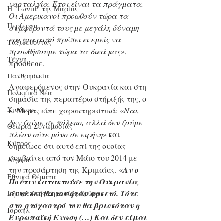
νοσταλγία. Έτσι είναι τα πράγματα. 
Η "Γωνιά" της Μαρίας
Οι Αμερικανοί προωθούν τώρα τα 
Περίεργα
συμφέροντά τους με μεγάλη δύναμη 
και για αυτό πρέπει κι εμείς να 
Ταξιδεύοντας
προωθήσουμε τώρα τα δικά μας
», 
Τέχνη
πρόσθεσε.
Πανθρησκεία
Αναφερόμενος στην Ουκρανία και στη 
Πολεμικά Νέα
σημασία της περαιτέρω στήριξής της, ο 
Χιούμορ
κ. Μερτς είπε χαρακτηριστικά: «
Ναι, 
δεν ζούμε σε πόλεμο, αλλά δεν ζούμε 
Θεωρία Συνωμοσίας
πλέον ούτε μόνο σε ειρήνη
» και 
Κύπρος
σημείωσε ότι αυτό επί της ουσίας 
συμβαίνει από τον Μάιο του 2014 με 
Αιγαίο
την προσάρτηση της Κριμαίας. «
Αν ο 
Εθνικά Θέματα
Πούτιν κατακτούσε την Ουκρανία, 
αυτό δεν θα του ήταν αρκετό. Τότε 
Εξαιρετικής Σημασίας Άρθρα
στο στόχαστρό του θα βρισκόταν η 
Ισραήλ
Ευρωπαϊκή Ένωση (…) Και δεν είμαι 