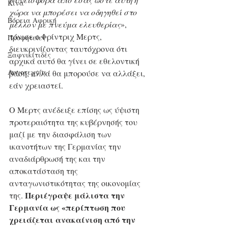
Κίνα
χώρα να μπορέσει να οδηγηθεί στο 
Βόρεια Αφρική
μέλλον με πνεύμα ελευθερίας
», 
τόνισε ο Φρίντριχ Μερτς, 
Προφητείες
διευκρινίζοντας ταυτόχρονα ότι 
Ξαφνικίτιδες
αρχικά αυτό θα γίνει σε εθελοντική 
Λογοτεχνία
βάση, αλλά θα μπορούσε να αλλάξει, 
εάν χρειαστεί.
Ο Μερτς ανέδειξε επίσης ως ύψιστη 
προτεραιότητα της κυβέρνησής του 
μαζί με την διασφάλιση των 
ικανοτήτων της Γερμανίας την 
αναδιάρθρωσή της και την 
αποκατάσταση της 
ανταγωνιστικότητας της οικονομίας 
Περιέγραψε μάλιστα την 
της. 
Γερμανία ως «περίπτωση που 
χρειάζεται ανακαίνιση από την 