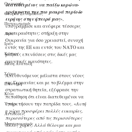
Οικονομία
διατεθειμένος να παίξω κορώνα-
γράμματα την πιο μακρά περίοδο 
Θεωρία Συνομωσίας
ειρήνης στην ήπειρό μας
», 
Πατριωτισμός
υπογράμμισε και ανέφερε τέσσερις 
προτεραιότητες: στήριξη στην 
Ασία
Ουκρανία για όσο χρειαστεί, συνοχή 
Ιράν
εντός της ΕΕ και εντός του ΝΑΤΟ και 
Κύπρος
μαζικές επενδύσεις στις δικές μας 
αμυντικές ικανότητες.
Μέση Ανατολή
Σύρια
Απευθυνόμενος μάλιστα στους νέους 
της Γερμανίας και με το βλέμμα στην 
Επιστήμη
στρατιωτική θητεία, εξέφρασε την 
Kίνα
πεποίθηση ότι είναι διατεθειμένοι να 
υπηρετήσουν την πατρίδα τους. «
Αυτή 
Υγεία
η χώρα προσφέρει πολλές ευκαιρίες, 
Aντιθέσεις
περισσότερες από τις περισσότερες 
Μητσοτακισμός
άλλες χώρες. Αλλά θέλουμε και μια 
συνεισφορά από εσάς ώστε αυτή η 