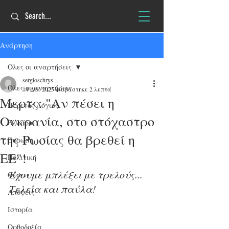
Ανάρτηση
Όλες οι αναρτήσεις
sergioschrys
Όλες οι αναρτήσεις
14 Δεκ 2025
διαβάστηκε 2 λεπτά
Μερτς: "Αν πέσει η
Πύρινος Λόγιος
Ουκρανία, στο στόχαστρο
Ελλάδα
της Ρωσίας θα βρεθεί η
Ευρώπη
ΕΕ"!
Πολιτική
Έχουμε μπλέξει με τρελούς... 
Θέσεις
Τελεία και παύλα!
Απόψεις
Ιστορία
Ορθοδοξία