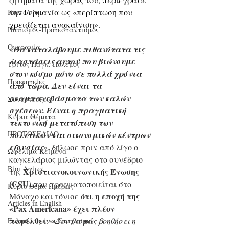
την Γερμανία ως «περίπτωση που 
Κοινωνία
χρειάζεται ανακαίνιση».
Παπισμός-Προτεσταντισμός
Ουκρανία
«
Θα καταλάβουμε πιθανότατα τις 
διαστάσεις αυτού που βιώνουμε 
Τρίτος Παγκ. Πόλεμος
στον κόσμο μόνο σε πολλά χρόνια 
Προφητείες
από τώρα. Δεν είναι τα 
σκαμπανεβάσματα των καλών 
Συνεντεύξεις
σχέσεων. Είναι η πραγματική 
Κύρια Θέματα
τεκτονική μετατόπιση των 
ΠΡΩΤΟΣΕΛΙΔΟ
πολιτικών και οικονομικών κέντρων 
εξουσίας
», δήλωσε πριν από λίγο ο 
Ωφέλιμα Κείμενα
καγκελάριος μιλώντας στο συνέδριο 
Βίοι Αγίων
Χριστιανοκοινωνικής Ένωσης 
της 
(CSU)
 που πραγματοποιείται στο 
Κύριο Θέμα Ημέρας
ότι η εποχή της 
Μόναχο και τόνισε 
Articles in English
«Pax Americana» έχει πλέον 
παρέλθει
. «
Δεν θα μας βοηθήσει η 
Εκλαϊκευμένοι Στοχασμοί