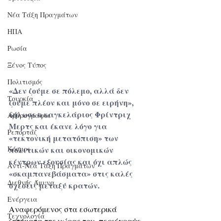
Νέα Τάξη Πραγμάτων
ΗΠΑ
Ρωσία
Ξένος Τύπος
Πολιτισμός
«
Δεν ζούμε σε πόλεμο, αλλά δεν 
Τουρκία
ζούμε πλέον και μόνο σε ειρήνη», 
δήλωσε ο καγκελάριος Φρίντριχ 
Αρθρογράφοι
Μερτς και έκανε λόγο για 
Ρεπορτάζ
«τεκτονική μετατόπιση» των 
Κόσμος
πολιτικών και οικονομικών 
κέντρων εξουσίας και όχι απλώς 
Αντί-Νέα Τάξη Πραγμάτων
«σκαμπανεβάσματα» στις καλές 
Διεθνής Άμυνα
σχέσεις μεταξύ κρατών. 
Ενέργεια
Αναφερόμενος στα εσωτερικά 
Τεχνολογία
ζητήματα της χώρας του, περιέγραψε 