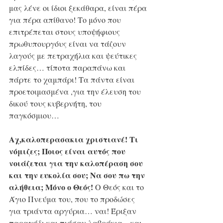
μας λένε oι ίδιοι ξεκάθαρα, είναι πέρα 
για πέρα απίθανο! Το μόνο που 
επιτρέπεται στους υποψήφιους 
πρωθυπουργόυς είναι να τάζουν 
λαγούς με πετραχήλια και ψεύτικες 
ελπίδες… τίποτα παραπάνω και 
πάρτε το χαμπάρι! Τα πάντα είναι 
προετοιμασμένα ,για την έλευση του 
δικού τους κυβερνήτη, του 
παγκόσμιου…
Αχ,καλοπερασακια χριστιανέ! Τι 
νόμιζες; Ποιος είναι αυτός που 
νοιάζεται για την καλοπέραση σου 
και την ευκολία σου; Να σου πω την 
αλήθεια; Μόνο ο Θεός!
 Ο Θεός και το 
Άγιο Πνεύμα του, που το προδώσες 
για τριάντα αργύρια… ναι! Έριξαν 
παραγάδι και πιάσαν λαβράκια…και 