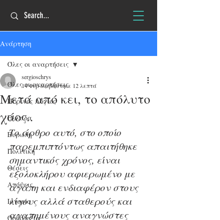
Ανάρτηση
Όλες οι αναρτήσεις
sergioschrys
Όλες οι αναρτήσεις
14 Φεβ
διαβάστηκε 12 λεπτά
Μετά από κει, το απόλυτο
Πύρινος Λόγιος
χάος..
Ελλάδα
Το άρθρο αυτό, στο οποίο 
Ευρώπη
παρεμπιπτόντως απαιτήθηκε 
Πολιτική
σημαντικός χρόνος, είναι 
Θέσεις
εξολοκλήρου αφιερωμένο με 
Απόψεις
αγάπη και ενδιαφέρον στους 
λίγους αλλά σταθερούς και 
Ιστορία
αγαπημένους αναγνώστες 
Ορθοδοξία