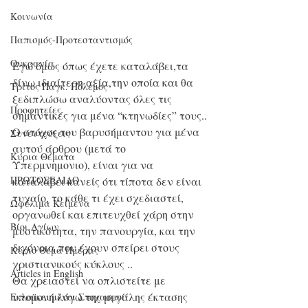
Κοινωνία
Παπισμός-Προτεσταντισμός
Ουκρανία
Εγώ όμως όπως έχετε καταλάβει,τα 
δίνω ιδιαίτερη αξία,την οποία και θα 
Τρίτος Παγκ. Πόλεμος
ξεδιπλώσω αναλύοντας όλες τις 
Προφητείες
σημαντικές για μένα “κτηνωδίες” τους..
Ο στόχος του βαρυσήμαντου για μένα 
Συνεντεύξεις
αυτού άρθρου (μετά το 
Κύρια Θέματα
Υπερμνημονιο), είναι για να 
ΠΡΩΤΟΣΕΛΙΔΟ
καταλάβει κανείς ότι τίποτα δεν είναι 
τυχαίο, το κάθε τι έχει σχεδιαστεί, 
Ωφέλιμα Κείμενα
οργανωθεί και επιτευχθεί χάρη στην 
Βίοι Αγίων
μυστικότητα, την πανουργία, και την 
διχόνοια που έχουν σπείρει στους 
Κύριο Θέμα Ημέρας
χριστιανικούς κύκλους ..
Articles in English
Θα χρειαστεί να οπλιστείτε με 
υπομονή λόγω της μεγάλης έκτασης 
Εκλαϊκευμένοι Στοχασμοί