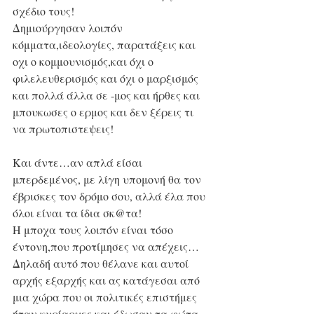
σχέδιο τους!
Δημιούργησαν λοιπόν 
κόμματα,ιδεολογίες, παρατάξεις και 
οχι ο κομμουνισμός,και όχι ο 
φιλελευθερισμός και όχι ο μαρξισμός 
και πολλά άλλα σε -μος και ήρθες και 
μπουκωσες ο ερμος και δεν ξέρεις τι 
να πρωτοπιστεψεις!
Και άντε…αν απλά είσαι 
μπερδεμένος, με λίγη υπομονή θα τον 
έβρισκες τον δρόμο σου, αλλά έλα που 
όλοι είναι τα ίδια σκ@τα!
Η μποχα τους λοιπόν είναι τόσο 
έντονη,που προτίμησες να απέχεις…
Δηλαδή αυτό που θέλανε και αυτοί 
αρχής εξαρχής και ας κατάγεσαι από 
μια χώρα που οι πολιτικές επιστήμες 
ήταν κυρίαρχες και έδωσαν τα φώτα 