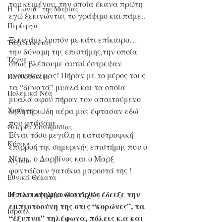
του κειμένου, την οποία έκανα πρώτη 
Η "Γωνιά" της Μαρίας
εγώ ξεκινώντας το γράψιμο και πάμε..
Περίεργα
Ξεκινάμε λοιπόν με κάτι επίκαιρο…
Ταξιδεύοντας
την δύναμη της επιστήμης,την οποία 
Τέχνη
όπως βλέπουμε αυτοί έστρεψαν 
εναντίον μας! Πήραν με το μέρος τους 
Πανθρησκεία
τα “δυνατά” μυαλά και τα οποία 
Πολεμικά Νέα
μυαλά αφού πήραν τον απαιτούμενο 
Χιούμορ
δηλητηριώδη αέρα μας έφτασαν εδώ 
που φτάσαμε…
Θεωρία Συνωμοσίας
Είναι τόσο μεγάλη η καταστροφική 
Κύπρος
επιρροή της σημερινής επιστήμης που ο 
Νίτσε, ο Δαρβίνος και ο Μαρξ 
Αιγαίο
φαντάζουν γατάκια μπροστά της !
Εθνικά Θέματα
Η πλειοψηφία δυστυχώς έδειξε την 
Εξαιρετικής Σημασίας Άρθρα
εμπιστοσύνη της στις “κορώνες”, τα 
Ισραήλ
“έξυπνα” τηλέφωνα, πόλεις κ.α και 