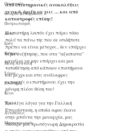
Οικονομία
από επιστημονικές ανακαλύψεις 
γενικά, όρεξη να χεις … και από 
Θεωρία Συνομωσίας
καταστροφές επίσης!
Πατριωτισμός
Η επιστήμη λοιπόν έχει πάρει τόσο 
Ασία
πολύ τα πάνω της που σε οτιδήποτε 
Ιράν
πρέπει να είναι μέτοχος.. δεν υπάρχει 
Κύπρος
θέμα συζήτησης, που στα “αξιοπιστα” 
κανάλια να μην υπάρχει και μια 
Μέση Ανατολή
τοποθέτηση από κάποιον επιστήμονα 
Σύρια
και μέχρι και στις ανάλαφρες 
εκπομπές ο επιστήμονας έχει την 
Επιστήμη
μόνιμη πλέον θέση του!
Kίνα
Και λίγα λόγια για την Γαλλική 
Υγεία
Επανάσταση, η οποία αφου έκανε 
Aντιθέσεις
στην μπάντα την μοναρχία, μας 
Μητσοτακισμός
πασαρε μια πρωτόγνωρη Δημοκρατία 
η οποία αντικαταστάθηκε από την 