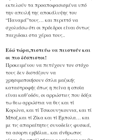
εκτελούν τα προαποφασισμένα υπό 
την απειλή της αποκάλυψης του 
“Παναμά”τους… και περιττό να 
σχολιάσω ότι οι πρόεδροι είναι όντως 
παιχιδακι στα χέρια τους..
Εδώ τώρα,πιστεύω να πειστούν και 
οι πιο δύσπιστοι!
Προκειμένου να πετύχουν τον στόχο 
τους δεν διστάζουν να 
χρησιμοποιήσουν όπλα μαζικής 
καταστροφής όπως η πείνα η οποία 
είναι καθ’οδόν, οι αρρώστιες που δόξα 
τω θεω αρρώστια να θες και τί 
Κορώνα, και τί Τσικουνγκουνια, και τί 
Μποξ,και τί Ζίκα και τί Έμπολα… και 
με τις απαραίτητες συνοδείες φυσικά, 
τα ασορτι εμβόλια.. και άνθρωπος 
είσαι, θα μπαϊλτήσεις ο καψερος και θα 