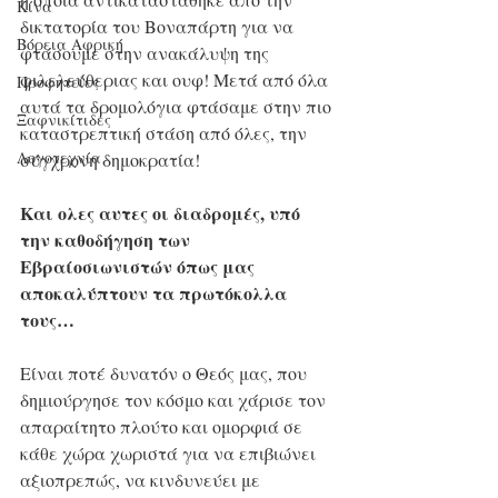
Κίνα
δικτατορία του Βοναπάρτη για να 
Βόρεια Αφρική
φτάσουμε στην ανακάλυψη της 
φιλελεύθεριας και ουφ! Μετά από όλα 
Προφητείες
αυτά τα δρομολόγια φτάσαμε στην πιο 
Ξαφνικίτιδες
καταστρεπτική στάση από όλες, την 
Λογοτεχνία
σύγχρονη δημοκρατία!
Και ολες αυτες οι διαδρομές, υπό 
την καθοδήγηση των 
Εβραίοσιωνιστών όπως μας 
αποκαλύπτουν τα πρωτόκολλα 
τους…
Είναι ποτέ δυνατόν ο Θεός μας, που 
δημιούργησε τον κόσμο και χάρισε τον 
απαραίτητο πλούτο και ομορφιά σε 
κάθε χώρα χωριστά για να επιβιώνει 
αξιοπρεπώς, να κινδυνεύει με 