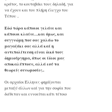
κράτος, το κουταβάκι τους δηλαδή, για 
να έχουν και τον πλήρη έλεγχο του 
Τύπου ..
Εδώ τώρα κάποιοι γελάνε και 
κάποιοι κλαίνε…και όμως, και 
συγγνώμη που σας χαλάω το 
μαγαζάκι σας αλλά καί η 
αντιπολίτευση είναι δικό τους 
δημιούργημα, όπως οι ίδιοι μας 
αποκαλύπτουν, αλλά εσύ τα 
θεωρείς συνωμοσίες..
Οι αρχαίοι Έλληνες φημίζονται 
μεταξύ άλλων καί για την σοφία που 
διέθεταν και εννοείται κάτι τέτοιο 
χαλάει την πιάτσα των δικών τους..
Βάλθηκαν λοιπόν να απομακρύνουν 
τον χριστιανό από την ικανότητα όχι 