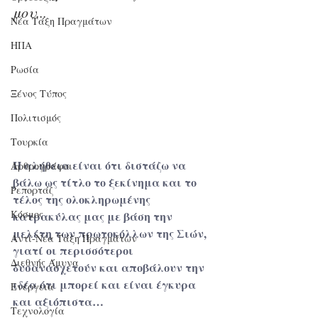
μου...
Νέα Τάξη Πραγμάτων
ΗΠΑ
Ρωσία
Ξένος Τύπος
Πολιτισμός
Τουρκία
Η αλήθεια είναι ότι διστάζω να 
Αρθρογράφοι
βάλω ως τίτλο το ξεκίνημα και το 
Ρεπορτάζ
τέλος της ολοκληρωμένης 
Κόσμος
κατρακύλας μας με βάση την 
μελέτη των πρωτοκόλλων της Σιών, 
Αντί-Νέα Τάξη Πραγμάτων
γιατί οι περισσότεροι 
Διεθνής Άμυνα
δυσανασχετούν και αποβάλουν την 
ιδέα ότι μπορεί και είναι έγκυρα 
Ενέργεια
και αξιόπιστα…
Τεχνολογία