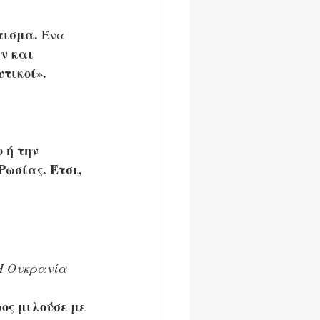
τισμα.
 Ένα 
ν και 
τικοί».
 ή την 
Ρωσίας. Έτσι, 
Η Ουκρανία 
 
ος μιλούσε με 