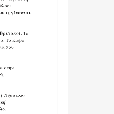
ύλους 
ώσεις γίνονται 
 Βρετανοί.
 Το 
α. Το Κίεβο 
λα που 
ι στην 
ές 
ζ πύραυλο» 
κή 
ιο.