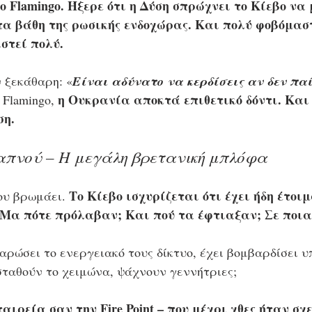
ο Flamingo. Ήξερε ότι η Δύση σπρώχνει το Κίεβο να
τα βάθη της ρωσικής ενδοχώρας. Και πολύ φοβόμαστ
στεί πολύ.
 ξεκάθαρη: «
Είναι αδύνατο να κερδίσεις αν δεν παί
η Ουκρανία αποκτά επιθετικό δόντι. Και
 Flamingo, 
ση.
πνού – Η μεγάλη βρετανική μπλόφα
Το Κίεβο ισχυρίζεται ότι έχει ήδη έτοι
ου βρωμάει. 
 Μα πότε πρόλαβαν; Και πού τα έφτιαξαν; Σε ποια
αρώσει το ενεργειακό τους δίκτυο, έχει βομβαρδίσει υπ
σταθούν το χειμώνα, ψάχνουν γεννήτριες;
αιρεία σαν την Fire Point – που μέχρι χθες ήταν σχ