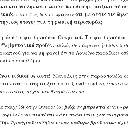
ικά και να δηλώνει «κατασκευάζουμε μαζικά πυρα
εκούς»;
 ότι με αυτές τις δηλ
 Και πώς δεν σκέφτηκαν
ηγικός στόχος για τη ρωσική αεροπορία;
δεν τα φτιάχνουν οι Ουκρανοί. Τα φτιάχνουν οι
ή: 
0% βρετανικό προϊόν, 
απλώς σε ουκρανική συσκευασί
 καπνού για να μη φανεί ότι το Λονδίνο παραδίδει όπ
οπία του πολέμου.
ναι ειδικοί σε αυτά.
 Μανούλες στην παρασπονδία κα
αναν στην ιστορία ξανά και ξανά
: 
από τις αποικιακ
9ου αιώνα, μέχρι τον Ψυχρό Πόλεμο
. 
ιο παιχνίδι στην Ουκρανία: 
βάζουν μπροστά έναν «ρο
ς αφελείς να πιστέψουν ότι πρόκειται για «ουκρανι
στην πραγματικότητα είναι καθαρό βρετανικό σχέδ