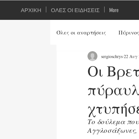
ΑΡΧΙΚΗ
ΟΛΕΣ ΟΙ ΕΙΔΗΣΕΙΣ
More
Όλες οι αναρτήσεις
Πύρινος
sergioschrys
22 Αυγ 
Ιστορία
Ορθοδοξία
Οι Βρε
Τουρκία
Αρθρογράφοι
πύραυλ
χτυπήσε
Ενέργεια
Τεχνολογία
Το δούλεμα που 
Αγγλοσάξωνες,
Τρίτος Παγκ. Πόλεμος