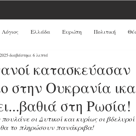
 Λόγιος
Ελλάδα
Ευρώπη
Πολιτική
Θέ
2025
διαβάστηκε 6 λεπτά
Νέα Τάξη Πραγμάτων
ΗΠΑ
Ρωσία
Ξένος 
τανοί κατασκεύασαν
Ρεπορτάζ
Κόσμος
Αντί-Νέα Τάξη Πραγμά
ο στην Ουκρανία ικα
ι...βαθιά στη Ρωσία!
Κοινωνία
Παπισμός-Προτεσταντισμός
Ουκ
πουλάνε οι Δυτικοί και κυρίως οι βδελυροί
 θα το πληρώσουν πανάκριβα!
Προφητείες
Συνεντεύξεις
Κύρια Θέματα