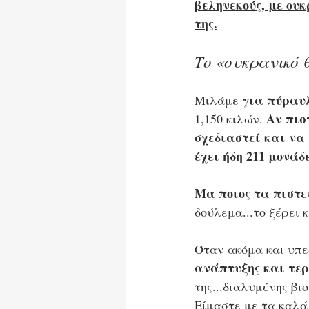
βεληνεκούς, με ου
της.
Το «ουκρανικό θ
 για πύραυλ
Μιλάμε
Αν πισ
1,150 κιλών. 
σχεδιαστεί και να
έχει ήδη 211 μονάδε
Μα ποιος τα πιστε
δούλεμα...το ξέρει κ
Όταν ακόμα και υπε
ανάπτυξης και τερ
της...διαλυμένης βι
Είμαστε με τα καλά