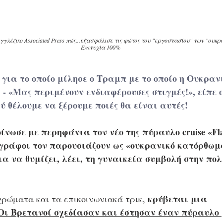
γλέζικο Associated Press πώς...εξασφάλισε τις φώτος του "εργοστασίου" των "ουκ
Επιτυχία 100% 
 για το οποίο μίλησε ο Τραμπ με το οποίο η Ουκραν
- «Μας περιμένουν ενδιαφέρουσες στιγμές!», είπε ο
ύ θέλουμε να ξέρουμε ποιές θα είναι αυτές!
ωσε με περηφάνια τον νέο της πύραυλο cruise «Fla
ογράφοι τον παρουσιάζουν ως «ουκρανικό κατόρθωμα
α να θυμίζει, λέει, τη γυναικεία συμβολή στην πολ
κρύβεται μια 
χρώματα και τα επικοινωνιακά τρικ, 
Οι Βρετανοί σχεδίασαν και έστησαν έναν πύραυλο