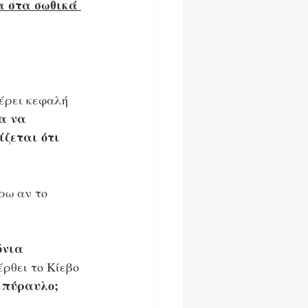
α στα σωθικά 
έρει κεφαλή 
α να 
ίζεται ότι 
ρω αν το 
όνια 
 έρθει το Κίεβο 
» πύραυλο;