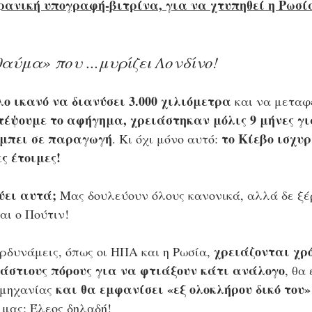
κρανική υπογραφή-βιτρίνα, για να χτυπηθεί η Ρωσί
αύμα» που ...μυρίζει Λονδίνο!
ο ικανό να διανύσει 3.000 χιλιόμετρα
 και να μεταφ
τέψουμε το αφήγημα, χρειάστηκαν μόλις 9 μήνες γι
 μπει σε παραγωγή
το Κίεβο ισχυρ
. Κι όχι μόνο αυτό: 
ς έτοιμες!
ύει αυτά; 
Μας δουλεύουν όλους κανονικά, αλλά δε ξέ
αι ο Πούτιν!
χρειάζονται χρ
ρδυνάμεις, όπως οι ΗΠΑ και η Ρωσία, 
άστιους πόρους για να φτιάξουν κάτι ανάλογο
, θα
και θα εμφανίσει «εξ ολοκλήρου δικό του
ομηχανίας 
 μας; Έλεος δηλαδή!