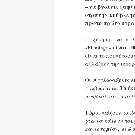
– να βγαίνει ξαφν
στρατηγικού βελην
πρώτο-πρώτο στρατ
Η εξήγηση είναι απλ
είναι 10
«Flamingo» 
είναι το προπέτασμα
αλλάζουν την ισορρ
Οι Αγγλοσάξονες εί
Το έκ
προβοκάτσια. 
προβοκάτσιες του 1
Τώρα, παίζουν το ίδ
για να κάνουν του
καινοτομία», ενώ 