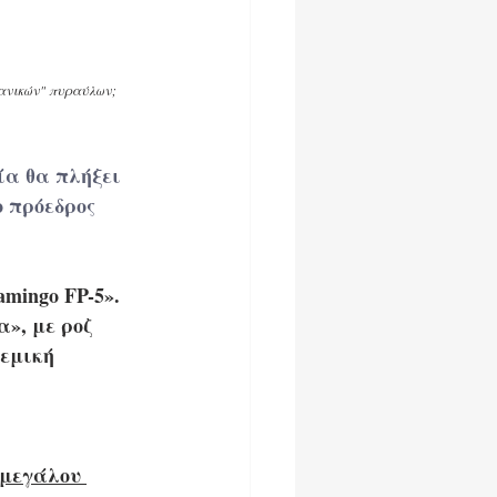
ρανικών" πυραύλων; 
ία θα πλήξει 
 πρόεδρος 
mingo FP-5». 
», με ροζ 
εμική 
 μεγάλου 