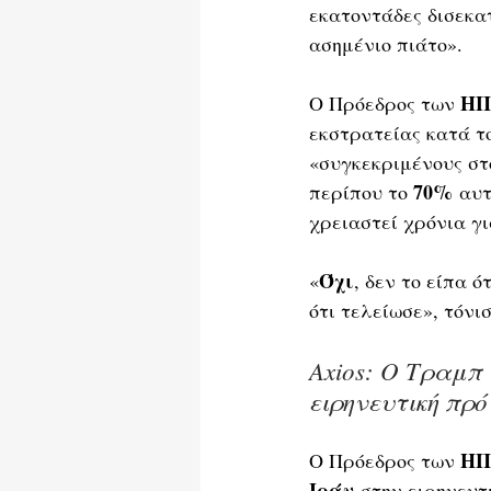
εκατοντάδες δισεκα
ασημένιο πιάτο».
ΗΠ
Ο Πρόεδρος των 
εκστρατείας κατά τ
«συγκεκριμένους στό
70%
περίπου το 
 αυτ
χρειαστεί χρόνια γ
Όχι
«
, δεν το είπα ό
ότι τελείωσε», τόνισ
Axios: Ο Τραμπ
ειρηνευτική πρ
ΗΠ
Ο Πρόεδρος των 
Ιράν
 στην ειρηνευτ