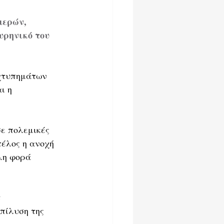
μερών, 
υρηνικό του 
χτυπημάτων 
ι η 
ε πολεμικές 
τέλος η ανοχή 
λη φορά 
 
επίλυση της 