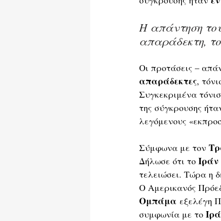
Η απάντηση του
απαράδεκτη, το
Οι προτάσεις – απάν
απαράδεκτες
, τόν
Συγκεκριμένα τόνισ
της σύγκρουσης ήτα
λεγόμενους «εκπροσ
Τρ
Σύμφωνα με τον 
Ιράν
Δήλωσε ότι το 
τελειώσει. Τώρα η 
Ο Αμερικανός Πρόεδρ
Ομπάμα
 εξελέγη Π
Ιρά
συμφωνία με το 