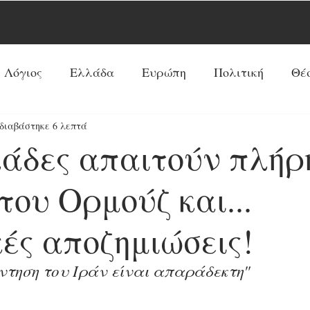
 Λόγιος
Ελλάδα
Ευρώπη
Πολιτική
Θέ
διαβάστηκε 6 λεπτά
Νέα Τάξη Πραγμάτων
ΗΠΑ
Ρωσία
Ξένος 
λάδες απαιτούν πλήρ
Ρεπορτάζ
Κόσμος
Αντί-Νέα Τάξη Πραγμά
του Ορμούζ και...
ές αποζημιώσεις!
Κοινωνία
Παπισμός-Προτεσταντισμός
Ουκ
τηση του Ιράν είναι απαράδεκτη"
Προφητείες
Συνεντεύξεις
Κύρια Θέματα