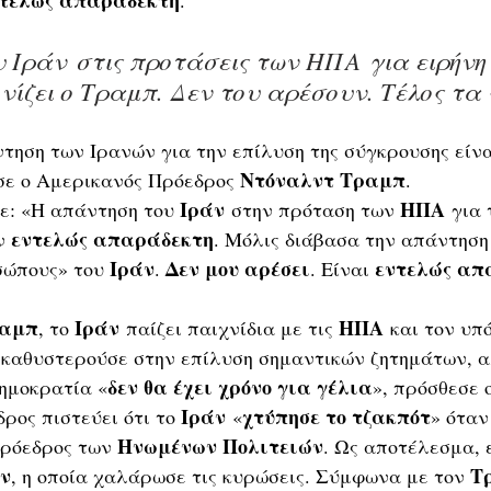
 Ιράν στις προτάσεις των ΗΠΑ για ειρήνη 
νίζει ο Τραμπ. Δεν του αρέσουν. Τέλος τα 
τηση των Ιρανών για την επίλυση της σύγκρουσης είνα
Ντόναλντ Τραμπ
ισε ο Αμερικανός Πρόεδρος 
.
Ιράν
ΗΠΑ
ε: «Η απάντηση του 
 στην πρόταση των 
 για 
εντελώς απαράδεκτη
ν 
. Μόλις διάβασα την απάντηση
Ιράν
Δεν μου αρέσει
εντελώς απ
ώπους» του 
. 
. Είναι 
αμπ
Ιράν
ΗΠΑ
, το 
 παίζει παιχνίδια με τις 
 και τον υπ
 καθυστερούσε στην επίλυση σημαντικών ζητημάτων, α
δεν θα έχει χρόνο για γέλια
δημοκρατία «
», πρόσθεσε ο
Ιράν
χτύπησε το τζακπότ
ος πιστεύει ότι το 
 «
» όταν
Ηνωμένων Πολιτειών
ρόεδρος των 
. Ως αποτέλεσμα, 
ν
Τ
, η οποία χαλάρωσε τις κυρώσεις. Σύμφωνα με τον 