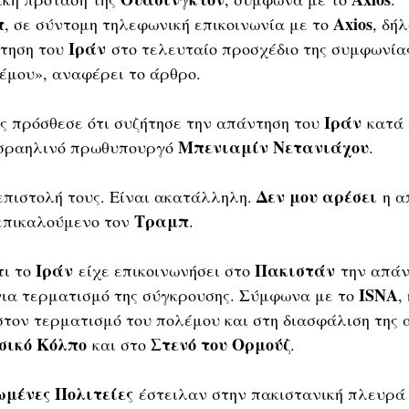
π
Axios
, σε σύντομη τηλεφωνική επικοινωνία με το 
, δή
Ιράν
τηση του 
 στο τελευταίο προσχέδιο της συμφωνίας
έμου», αναφέρει το άρθρο.
Ιράν
ς πρόσθεσε ότι συζήτησε την απάντηση του 
 κατά 
Μπενιαμίν Νετανιάχου
Ισραηλινό πρωθυπουργό 
.
Δεν μου αρέσει
 επιστολή τους. Είναι ακατάλληλη. 
 η α
Τραμπ
 επικαλούμενο τον 
.
Ιράν
Πακιστάν
ι το 
 είχε επικοινωνήσει στο 
 την απάν
ISNA
για τερματισμό της σύγκρουσης. Σύμφωνα με το 
,
στον τερματισμό του πολέμου και στη διασφάλιση της 
σικό Κόλπο
Στενό του Ορμούζ
 και στο 
.
μένες Πολιτείες
 έστειλαν στην πακιστανική πλευρά