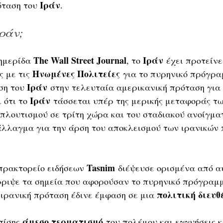
Ιράν
όταση του 
.
Ιράν;
The Wall Street Journal
Ιράν
ημερίδα 
, το 
 έχει προτείνε
Ηνωμένες Πολιτείες
ς με τις 
 για το πυρηνικό πρόγρα
Ιράν
ση του 
 στην τελευταία αμερικανική πρόταση για
Ιράν
 ότι το 
 τάσσεται υπέρ της μερικής μεταφοράς τ
πλουτισμού σε τρίτη χώρα και του σταδιακού ανοίγματ
άλλαγμα για την άρση του αποκλεισμού των ιρανικών 
Tasnim
πρακτορείο ειδήσεων 
 διέψευσε ορισμένα από α
ρριψε τα σημεία που αφορούσαν το πυρηνικό πρόγραμ
πολιτική διευθ
 ιρανική πρόταση έδινε έμφαση σε μια 
άμεσο τερματισμό
πίσης 
 του πολέμου και εγγυήσεις 