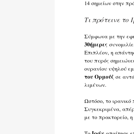
14 σημείων στην πρ
Τι πρότεινε το 
Σύμφωνα με την εφ
30ήμερες
 συνομιλίε
Επιπλέον, η απάντη
του πυρός σημειώνει
ουρανίου υψηλού εμ
του Ορμούζ
 σε αντ
λιμένων.
Ωστόσο, το ιρανικό 
Συγκεκριμένα, απέ
με το πρακτορείο, η
Ιράν
Το 
 απαίτησε ε