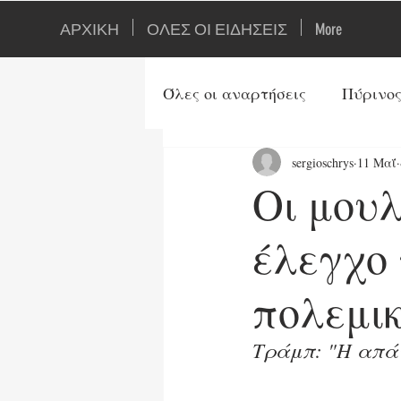
ΑΡΧΙΚΗ
ΟΛΕΣ ΟΙ ΕΙΔΗΣΕΙΣ
More
Όλες οι αναρτήσεις
Πύρινος
sergioschrys
11 Μαΐ
Ιστορία
Ορθοδοξία
Οι μου
Τουρκία
Αρθρογράφοι
έλεγχο 
πολεμικ
Ενέργεια
Τεχνολογία
Tράμπ: "Η απάν
Τρίτος Παγκ. Πόλεμος