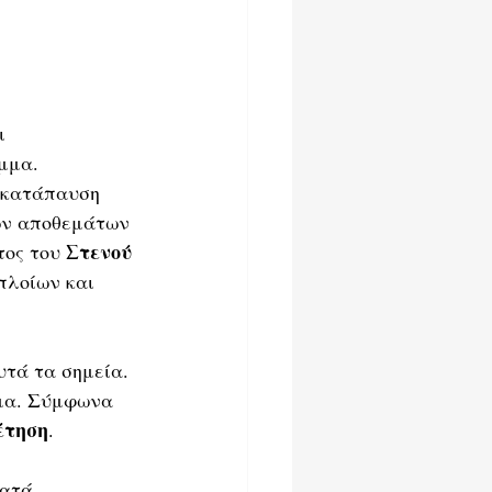
ι 
μμα. 
 κατάπαυση 
ων αποθεμάτων 
Στενού 
ος του 
πλοίων και 
υτά τα σημεία. 
μα. Σύμφωνα 
έτηση
.
κατά 