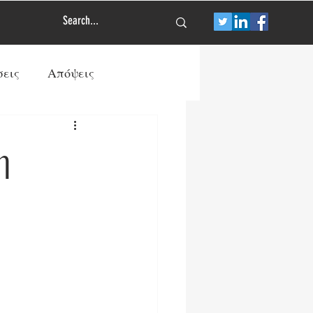
σεις
Απόψεις
Τύπος
Πολιτισμός
η
των
Διεθνής Άμυνα
ρανία
ΠΡΩΤΟΣΕΛΙΔΟ