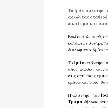
Το Ιράν απέκτησε 
ασκώντας σταθερό 
δικαίωμα και απαι
Ενώ οι πολεμικές επ
κατάφερε συντριπτι
διπλωματία βρίσκετ
Ιράν
Το 
 απάντησε σ
αποζημιώσεις και π
στις επιθέσεις εμπ
εμπορικό πλοίο, θα 
Ιρ
Η απάντηση του 
Τραμπ
 δήλωσε ότι 
εν
σύγκρουσης ήταν 