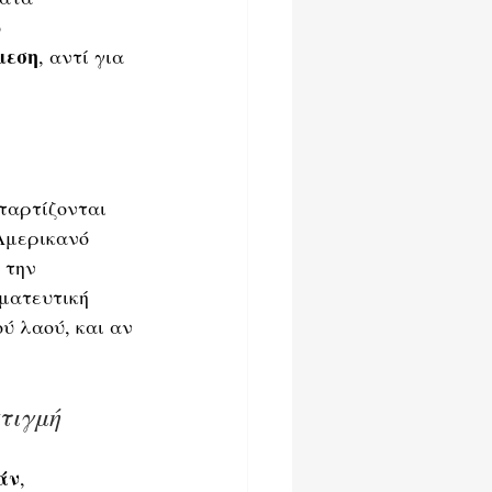
 
μεση
, αντί για 
ταρτίζονται 
Αμερικανό 
 την 
ματευτική 
ύ λαού, και αν 
τιγμή
άν
, 