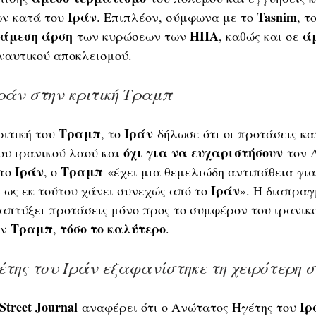
Ιράν
Tasnim
ν κατά του 
. Επιπλέον, σύμφωνα με το 
, το
άμεση άρση
ΗΠΑ
ά
 των κυρώσεων των 
, καθώς και σε 
 ναυτικού αποκλεισμού.
ράν στην κριτική Τραμπ
Τραμπ
Ιράν
ιτική του 
, το 
 δήλωσε ότι οι προτάσεις κα
όχι για να ευχαριστήσουν
ου ιρανικού λαού και 
 τον 
Ιράν
Τραμπ
το 
, ο 
 «έχει μια θεμελιώδη αντιπάθεια για
Ιράν
 ως εκ τούτου χάνει συνεχώς από το 
». Η διαπραγ
απτύξει προτάσεις μόνο προς το συμφέρον του ιρανικο
Τραμπ
τόσο το καλύτερο
ν 
, 
.
της του Ιράν εξαφανίστηκε τη χειρότερη σ
Street Journal
Ιρ
 αναφέρει ότι ο Ανώτατος Ηγέτης του 