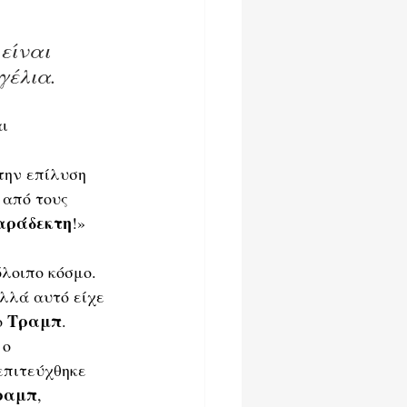
είναι 
γέλια.
ι 
την επίλυση 
 από τους 
αράδεκτη
!»
όλοιπο κόσμο. 
λλά αυτό είχε 
Τραμπ
 
.
 ο 
επιτεύχθηκε 
ραμπ
, 