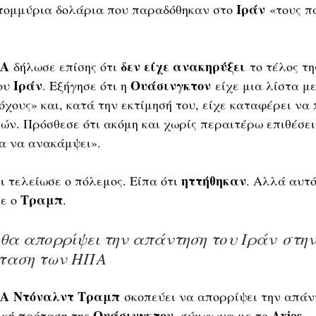
Ιράν
τομμύρια δολάρια που παραδόθηκαν στο 
 «τους π
Α
δεν είχε ανακηρύξει
 δήλωσε επίσης ότι 
 το τέλος τη
Ιράν
Ουάσινγκτον
ου 
. Εξήγησε ότι η 
 είχε μια λίστα με
χους» και, κατά την εκτίμησή του, είχε καταφέρει να 
ών. Πρόσθεσε ότι ακόμη και χωρίς περαιτέρω επιθέσεις
ια να ανακάμψει».
ηττήθηκαν
τι τελείωσε ο πόλεμος. Είπα ότι 
. Αλλά αυτό
Τραμπ
ε ο 
.
 θα απορρίψει την απάντηση του Ιράν στην
όταση των ΗΠΑ
Α
Ντόναλντ Τραμπ
 σκοπεύει να απορρίψει την απάν
Ουάσινγκτον
Axios
ική πρόταση της 
, σύμφωνα με το 
.