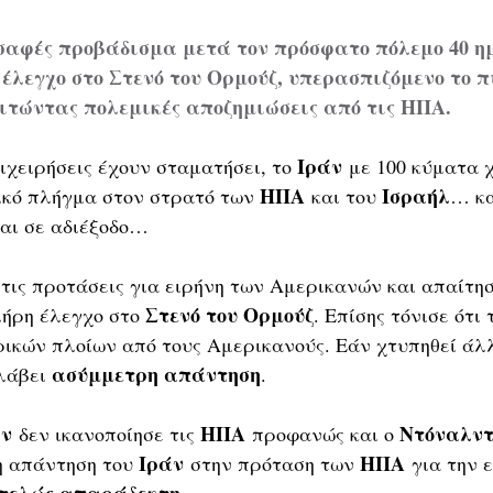
σαφές προβάδισμα μετά τον πρόσφατο πόλεμο 40 η
έλεγχο στο Στενό του Ορμούζ, υπερασπιζόμενο το π
τώντας πολεμικές αποζημιώσεις από τις ΗΠΑ.
Ιράν
ιχειρήσεις έχουν σταματήσει, το 
 με 100 κύματα 
ΗΠΑ
Ισραήλ
κό πλήγμα στον στρατό των 
 και του 
… κα
αι σε αδιέξοδο…
τις προτάσεις για ειρήνη των Αμερικανών και απαίτησ
Στενό του Ορμούζ
λήρη έλεγχο στο 
. Επίσης τόνισε ότι 
ορικών πλοίων από τους Αμερικανούς. Εάν χτυπηθεί άλ
ασύμμετρη απάντηση
λάβει 
.
άν
ΗΠΑ
Ντόναλντ
 δεν ικανοποίησε τις 
 προφανώς και ο 
Ιράν
ΗΠΑ
η απάντηση του 
 στην πρόταση των 
 για την 
τελώς απαράδεκτη
.