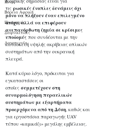
Κομβικής σημασίας είναι για 
Κίνα
ρωσικές ένοπλες δυνάμεις όχι 
τις 
Βόρεια Αφρική
μόνο να πλήξουν έναν επιλεγμένο 
στόχο, αλλά να επιφέρουν 
Προφητείες
ανεπανόρθωτη ζημία σε κρίσιμες 
Ξαφνικίτιδες
υποδομές
 που συνδέονται με την 
Λογοτεχνία
κατασκευή υψηλής ακρίβειας οπλικών 
συστημάτων από την ουκρανική 
πλευρά.
Κατά κύριο λόγο, πρόκειται για 
εγκαταστάσεις οι 
συμμετέχουν στη 
οποίες 
συναρμολόγηση πυραυλικών 
συστημάτων με εξαρτήματα 
προερχόμενα από τη Δύση
, καθώς και 
για εργοστάσια παραγωγής UAV 
τύπου «καμικάζι» μεγάλης εμβέλειας.