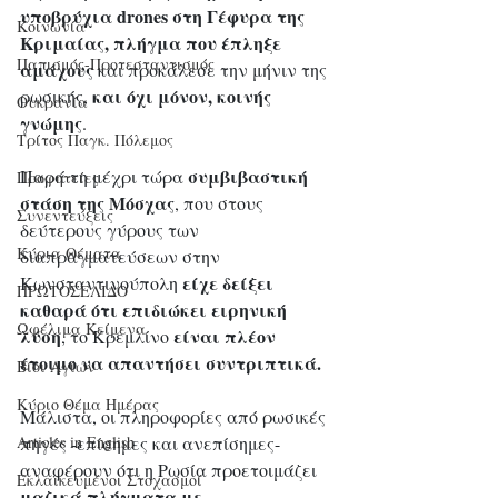
υποβρύχια drones στη Γέφυρα της 
Κοινωνία
Κριμαίας, πλήγμα που έπληξε 
Παπισμός-Προτεσταντισμός
αμάχους
 και προκάλεσε την μήνιν της 
και όχι μόνον, κοινής 
ρωσικής, 
Ουκρανία
γνώμης
.
Τρίτος Παγκ. Πόλεμος
συμβιβαστική 
Παρά τη μέχρι τώρα 
Προφητείες
στάση της Μόσχας
, που στους 
Συνεντεύξεις
δεύτερους γύρους των 
Κύρια Θέματα
διαπραγματεύσεων στην 
 είχε δείξει 
Κωνσταντινούπολη
ΠΡΩΤΟΣΕΛΙΔΟ
καθαρά ότι επιδιώκει ειρηνική 
Ωφέλιμα Κείμενα
λύση
είναι πλέον 
, το Κρεμλίνο 
έτοιμο να απαντήσει συντριπτικά.
Βίοι Αγίων
Κύριο Θέμα Ημέρας
Μάλιστα, οι πληροφορίες από ρωσικές 
πηγές -επίσημες και ανεπίσημες- 
Articles in English
αναφέρουν ότι η Ρωσία προετοιμάζει 
Εκλαϊκευμένοι Στοχασμοί
μαζικά πλήγματα με 