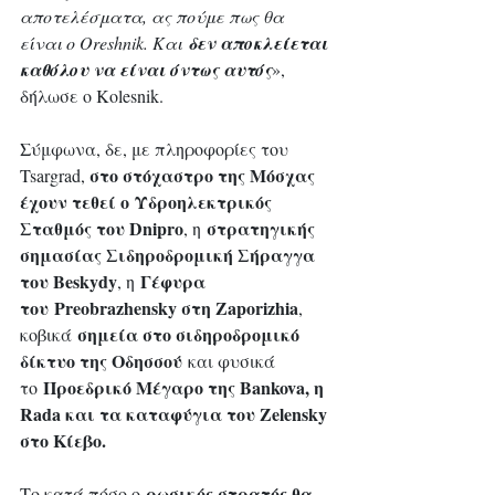
αποτελέσματα, ας πούμε πως θα 
είναι ο Oreshnik. Και 
δεν αποκλείεται 
καθόλου να είναι όντως αυτός
», 
δήλωσε ο Kolesnik.
Σύμφωνα, δε, με πληροφορίες του 
 στο στόχαστρο της Μόσχας 
Tsargrad,
έχουν τεθεί ο Υδροηλεκτρικός 
Σταθμός του Dnipro
στρατηγικής 
, η 
σημασίας Σιδηροδρομική Σήραγγα 
του Beskydy
Γέφυρα 
, η 
του Preobrazhensky στη Zaporizhia
, 
σημεία στο σιδηροδρομικό 
κοβικά 
δίκτυο της Οδησσού
 και φυσικά 
 Προεδρικό Μέγαρο της Bankova, η 
το
Rada και τα καταφύγια του Zelensky 
στο Κίεβο.
ρωσικός στρατός θα 
Το κατά πόσο ο 