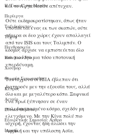
Η "Γωνιά" της Μαρίας
και το Αφγανιστάν απέτυχαν. 
Περίεργα
Ούτε εκδημοκρατίστηκαν, όπως ήταν 
Ταξιδεύοντας
υποτίθεται ένας εκ των σκοπών, ούτε 
σήμερα οι δυο χώρες έχουν απαλλαγεί 
Τέχνη
από τον ISIS και τους Ταλιμπάν. Ο 
Πανθρησκεία
κόσμος άρχισε να εμπιστεύεται όλο 
και πιο λίγο μια τόσο υποτονική 
Πολεμικά Νέα
υπερδύναμη.
Χιούμορ
Θεωρία Συνωμοσίας
Ταυτόχρονα οι ΗΠΑ έβλεπαν ότι 
διατηρούν μεν την εξουσία τους, αλλά 
Κύπρος
όλο και με μεγαλύτερο κόπο. Ξαφνικά 
Αιγαίο
ένα πρωί ξύπνησαν σε έναν 
πολυδιασπασμένο κόσμο, σχεδόν μη 
Εθνικά Θέματα
ελεγχόμενο. Με την Κίνα πολύ πιο 
Εξαιρετικής Σημασίας Άρθρα
ισχυρή, έχοντας ήδη αλώσει την 
Ισραήλ
Αφρική και την υπόλοιπη Ασία. 