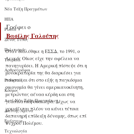
Νέα Τάξη Πραγμάτων
ΗΠΑ
Γράφει ο
Ρωσία
Βασίλης Γαλούπης
Ξένος Τύπος
Πολιτισμός
Όταν διαλύθηκε η ΕΣΣΔ, το 1991, ο 
Λευκός Οίκος είχε την αφέλεια να 
Τουρκία
πανηγυρίσει. Η Αμερική πίστεψε ότι η 
Αρθρογράφοι
μονοκρατορία της θα διαρκέσει για 
πάντα και ότι στο εξής η παγκόσμια 
Ρεπορτάζ
οικονομία θα γίνει αμερικανοκίνητη, 
Κόσμος
μετρώντας αέναα κέρδη και στη 
Αντί-Νέα Τάξη Πραγμάτων
γεωπολιτική σκακιέρα. Δίχως να 
χρειάζεται πλέον να κάνει τέτοια 
Διεθνής Άμυνα
δαπανηρή επίδειξη δύναμης, όπως επί 
Ενέργεια
Ψυχρού Πολέμου.
Τεχνολογία