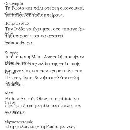
Οικονομία
Τη Ρωσία και πάλι στέρεη οικονομικά, 
Θεωρία Συνομωσίας
να παίζει σε τρεις ηπείρους. 
Πατριωτισμός
Την Ινδία να έχει μπει στο «ασανσέρ» 
Ασία
της επιρροής και να απαιτεί 
περισσότερα.
Ιράν
Κύπρος
Ακόμα και η Μέση Ανατολή, που ήταν 
Μέση Ανατολή
κάποτε το παιχνιδάκι της πολεμικής 
βιομηχανίας και των «γερακιών» του 
Σύρια
Πενταγώνου, δεν ήταν πλέον απλή 
Επιστήμη
υπόθεση.
Kίνα
Έτσι, ο Λευκός Οίκος αποφάσισε να 
Υγεία
εφεύρει ξανά μεγάλο αντίπαλο, τον 
Aντιθέσεις
γνωστό. 
Μητσοτακισμός
«Γαργαλώντας» τη Ρωσία με νέες 