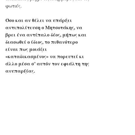
φωτιές.
Όσο και αν θέλει να υπάρξει 
αντιπολίτευση ο Μητσοτάκης, να 
βρει ένα αντίπαλο δέος, μήπως και 
διασωθεί ο ίδιος, το πιθανότερο 
είναι πως μοιάζει 
«καταδικασμένος» να πορευτεί κι 
άλλο μέσα σ’ αυτόν τον εφιάλτη της 
ανυπαρξίας.
Ο μηχανισμός του επιχειρεί όλο αυτόν 
τον χρόνο να «γεννήσει» έναν, όποιος 
κι αν είναι αυτός, που θα βρεθεί 
αλλά στην 
απέναντι, 
πραγματικότητα δεν υπάρχει
. 
Αν μπορούσε κάποιος, θα ήταν ήδη 