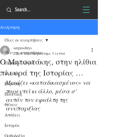
Ανάρτηση
Όλες οι αναρτήσεις
sergioschrys
Όλες οι αναρτήσεις
2 Σεπ 2024
διαβάστηκε 3 λεπτά
Ο Μητσοτάκης, στην ηλίθια
Πύρινος Λόγιος
πλευρά της Ιστορίας …
Ελλάδα
Μοιάζει «καταδικασμένος» να 
Ευρώπη
πορευτεί κι άλλο, μέσα σ’ 
Πολιτική
αυτόν τον εφιάλτη της 
Θέσεις
ανυπαρξίας
Απόψεις
Ιστορία
Ορθοδοξία