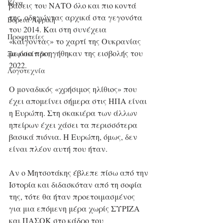
Κίνα
βάσεις του ΝΑΤΟ όλο και πιο κοντά 
της, οδηγώντας αρχικά στα γεγονότα 
Βόρεια Αφρική
του 2014. Και στη συνέχεια 
Προφητείες
«καίγοντας» το χαρτί της Ουκρανίας 
με όσα προηγήθηκαν της εισβολής του 
Ξαφνικίτιδες
2022.
Λογοτεχνία
Ο μοναδικός «χρήσιμος ηλίθιος» που 
έχει απομείνει σήμερα στις ΗΠΑ είναι 
η Ευρώπη. Στη σκακιέρα των άλλων 
ηπείρων έχει χάσει τα περισσότερα 
βασικά πιόνια. Η Ευρώπη, όμως, δεν 
είναι πλέον αυτή που ήταν.
Αν ο Μητσοτάκης έβλεπε πίσω από την 
Ιστορία και διδασκόταν από τη σοφία 
της, τότε θα ήταν προετοιμασμένος 
για μια επόμενη μέρα χωρίς ΣΥΡΙΖΑ 
και ΠΑΣΟΚ στο κάδρο του 