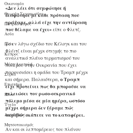
Οικονομία
«Δεν λέει ότι συμφώνησε ή 
Θεωρία Συνομωσίας
διαφώνησε με κάθε πρόταση που 
γράψαμε, αλλά είχε την αντίδραση 
Πατριωτισμός
που θέλαμε να έχει»
 είπε ο Φλετζ.
Ασία
Το εν λόγω σχέδιο του Κέλογκ και του 
Ιράν
Φλέιτζ είναι μέχρι στιγμής το πιο 
Κύπρος
αναλυτικό πλάνο τερματισμού του 
Μέση Ανατολή
πολέμου στην Ουκρανία που έχει 
παρουσιάσει η ομάδα του Τραμπ μέχρι 
Σύρια
ο Τραμπ 
και σήμερα. Παλαιότερα, 
Επιστήμη
είχε προτείνει πως θα μπορούσε να 
τελειώσει τον ρωσο-ουκρανικό 
Kίνα
πόλεμο μέσα σε μία ημέρα, ωστόσο 
Υγεία
μέχρι σήμερα δεν ξέραμε πώς 
ακριβώς σκόπευε να το καταφέρει.
Aντιθέσεις
Μητσοτακισμός
Αν και οι λεπτομέρειες του πλάνου 