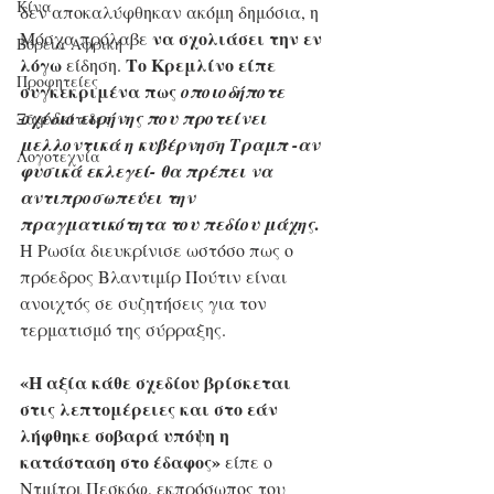
Κίνα
δεν αποκαλύφθηκαν ακόμη δημόσια, η 
να σχολιάσει την εν 
Μόσχα πρόλαβε 
Βόρεια Αφρική
λόγω
Το Κρεμλίνο είπε 
 είδηση. 
Προφητείες
συγκεκριμένα πως 
οποιοδήποτε 
σχέδιο ειρήνης που προτείνει 
Ξαφνικίτιδες
μελλοντικά η κυβέρνηση Τραμπ -αν 
Λογοτεχνία
φυσικά εκλεγεί- θα πρέπει να 
αντιπροσωπεύει την 
.
πραγματικότητα του πεδίου μάχης
Η Ρωσία διευκρίνισε ωστόσο πως ο 
πρόεδρος Βλαντιμίρ Πούτιν είναι 
ανοιχτός σε συζητήσεις για τον 
τερματισμό της σύρραξης.
«Η αξία κάθε σχεδίου βρίσκεται 
στις λεπτομέρειες και στο εάν 
λήφθηκε σοβαρά υπόψη η 
κατάσταση στο έδαφος» 
είπε ο 
Ντμίτρι Πεσκόφ, εκπρόσωπος του 