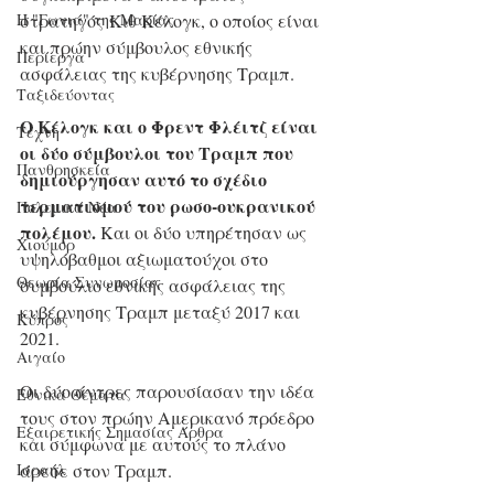
στρατηγός Κιθ Κέλογκ, ο οποίος είναι 
Η "Γωνιά" της Μαρίας
και πρώην σύμβουλος εθνικής 
Περίεργα
ασφάλειας της κυβέρνησης Τραμπ.
Ταξιδεύοντας
Ο Κέλογκ και ο Φρεντ Φλέιτζ είναι 
Τέχνη
οι δύο σύμβουλοι του Τραμπ που 
Πανθρησκεία
δημιούργησαν αυτό το σχέδιο 
τερματισμού του ρωσο-ουκρανικού 
Πολεμικά Νέα
πολέμου.
 Και οι δύο υπηρέτησαν ως 
Χιούμορ
υψηλόβαθμοι αξιωματούχοι στο 
Θεωρία Συνωμοσίας
συμβούλιο εθνικής ασφάλειας της 
κυβέρνησης Τραμπ μεταξύ 2017 και 
Κύπρος
2021. 
Αιγαίο
Οι δύο άντρες παρουσίασαν την ιδέα 
Εθνικά Θέματα
τους στον πρώην Αμερικανό πρόεδρο 
Εξαιρετικής Σημασίας Άρθρα
και σύμφωνα με αυτούς το πλάνο 
άρεσε στον Τραμπ.
Ισραήλ