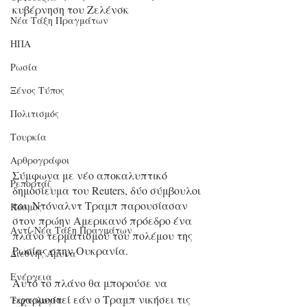
κυβέρνηση του Ζελένσκ
Νέα Τάξη Πραγμάτων
ΗΠΑ
Ρωσία
Ξένος Τύπος
Πολιτισμός
Τουρκία
Αρθρογράφοι
Σύμφωνα με νέο αποκαλυπτικό 
Ρεπορτάζ
δημοσίευμα του Reuters, δύο σύμβουλοι 
του Ντόναλντ Τραμπ παρουσίασαν 
Κόσμος
στον πρώην Αμερικανό πρόεδρο ένα 
Αντί-Νέα Τάξη Πραγμάτων
πλάνο τερματισμού του πολέμου της 
Ρωσίας στην Ουκρανία. 
Διεθνής Άμυνα
Ενέργεια
Αυτό το πλάνο θα μπορούσε να 
εφαρμοστεί εάν ο Τραμπ νικήσει τις 
Τεχνολογία