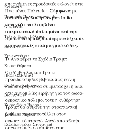
επερχόμενες προεδρικές εκλογές στις 
Κοινωνία
Σύμφωνα με 
Ηνωμένες Πολιτείες. 
Παπισμός-Προτεσταντισμός
αυτό το σχέδιο, η Ουκρανία θα 
συνεχίζει να λαμβάνει 
Ουκρανία
αμερικανικά όπλα μόνο υπό την 
Τρίτος Παγκ. Πόλεμος
προϋπόθεση πως θα συμμετάσχει σε 
ειρηνευτικές διαπραγματεύσεις.
Προφητείες
Συνεντεύξεις
Τι Αναφέρει το Σχέδιο Τραμπ
Κύρια Θέματα
Οι σύμβουλοι του Τραμπ 
ΠΡΩΤΟΣΕΛΙΔΟ
προειδοποίησαν βέβαια πως εάν η 
Ωφέλιμα Κείμενα
Ρωσία αρνηθεί να συμμετάσχει η ίδια 
στις συνομιλίες ειρήνης για τον ρωσο-
Βίοι Αγίων
ουκρανικό πόλεμο, τότε η κυβέρνηση 
Κύριο Θέμα Ημέρας
Τραμπ θα αύξανε την στρατιωτική 
βοήθεια που αποστέλλει στον 
Articles in English
ουκρανικό στρατό. Αυτό αποκάλυψε 
Εκλαϊκευμένοι Στοχασμοί
συγκεκριμένα ο απόστρατος 