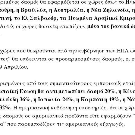
Ηνω
κριμένος δασμός θα εφαρμόζεται σε χώρες όπως το 
ούρη, η Βραζιλία, η Αυστραλία, η Νέα Ζηλανδία, η
τινή, το Ελ Σαλβαδόρ, τα Ηνωμένα Αραβικά Εμιρά
μόνο τον βασικό δ
 Αυτές οι χώρες θα αντιμετωπίζουν 
.
 χώρες που θεωρούνται από την κυβέρνηση των ΗΠΑ ως
τες” θα υπόκεινται σε προσαρμοσμένους δασμούς, οι οπ
9 Απριλίου. 
 ορισμένους από τους σημαντικότερους εμπορικούς ετα
ωπαϊκή Ένωση θα αντιμετωπίσει δασμό 20%, η Κίνα
ϊλάνδη 36%, η Ιαπωνία 24%, η Καμπότζη 49%, η Νό
32%.
 Η αμερικανική κυβέρνηση υποστηρίζει ότι οι χώρε
 δασμούς σε αμερικανικά προϊόντα είτε εφαρμόζουν “
α” που παρεμποδίζουν τις αμερικανικές εξαγωγές.