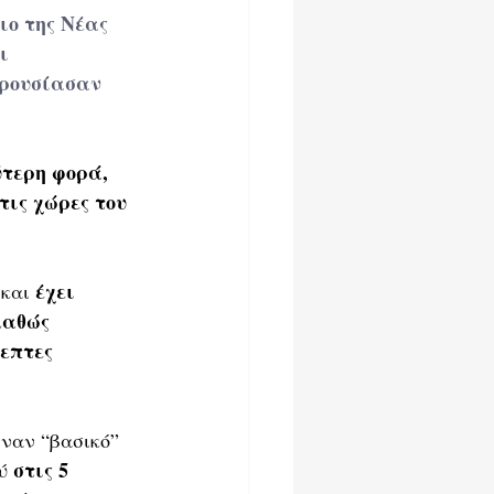
ιο της Νέας 
ι 
αρουσίασαν 
τερη φορά, 
ις χώρες του 
έχει 
και 
καθώς 
επτες 
ναν “βασικό” 
 στις 5 
ύ