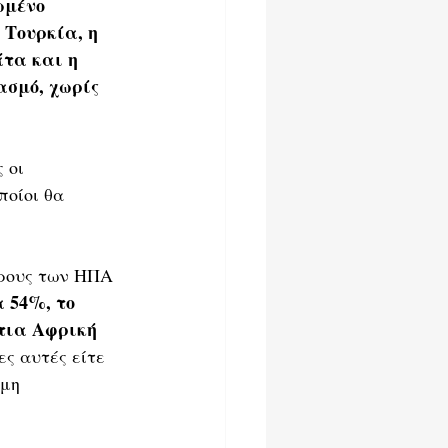
μένο 
 Τουρκία, η 
τα και η 
ασμό, χωρίς 
 οι 
οίοι θα 
ίρους των ΗΠΑ 
 54%, το 
τια Αφρική 
ς αυτές είτε 
μη 