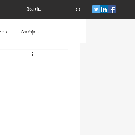
σεις
Απόψεις
Τύπος
Πολιτισμός
των
Διεθνής Άμυνα
ρανία
ΠΡΩΤΟΣΕΛΙΔΟ