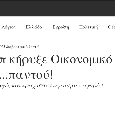
 Λόγιος
Ελλάδα
Ευρώπη
Πολιτική
Θέ
025
διαβάστηκε 3 λεπτά
Νέα Τάξη Πραγμάτων
ΗΠΑ
Ρωσία
Ξένος 
π κήρυξε Οικονομικό
Ρεπορτάζ
Κόσμος
Αντί-Νέα Τάξη Πραγμά
..παντού!
γές και κραχ στις παγκόσμιες αγορές!
Κοινωνία
Παπισμός-Προτεσταντισμός
Ουκ
Προφητείες
Συνεντεύξεις
Κύρια Θέματα