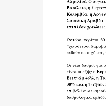
Απριλίου
. Ο συγκε
Βασίλειο, η Σιγκαπ
Κολομβία, η Αργεν
Σαουδική Αραβία
.
επιπλέον χρεώσεις
Ωστόσο, περίπου 60
“χειρότεροι παραβά
τεθούν σε ισχύ στις 
Οι νέοι δασμοί για
 η Ευρ
είναι οι εξής:
Βιετνάμ 46%, η Τα
30% και η Ταϊβάν 
επιβάλλουν υψηλούς
δασμολογικά εμπόδι