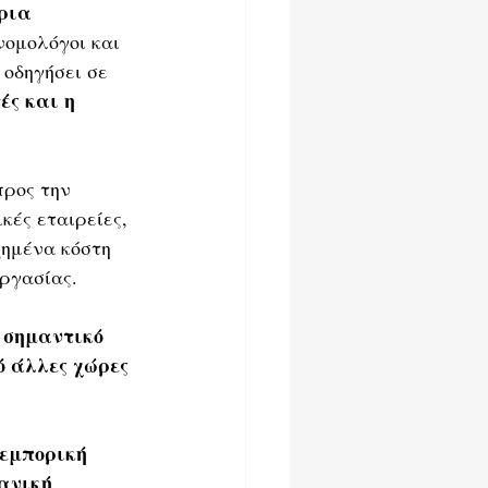
ρια 
νομολόγοι και 
 οδηγήσει σε 
ς και η 
προς την 
ές εταιρείες, 
ξημένα κόστη 
ργασίας. 
 σημαντικό 
ό άλλες χώρες 
εμπορική 
ανική 