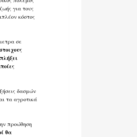
ζωής για τους 
ιπλέον κόστος 
μετρα σε 
στοιχους 
πλήξει 
οποίες 
υξήσεις δασμών 
αι τα αγροτικά 
την προώθηση 
ί θα 