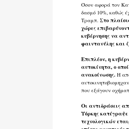
Όσον αφορά τον Καν
δασμό 10%, καθώς έ
 Στο πλαίσι
Τραμπ.
χώρες επιβαρύνοντ
κυβέρνησης να αντ
φαιντανύλης και 
Επιπλέον, η κυβέρ
αυτοκίνητα, ο οποί
ανακοίνωσης.
 Η απ
αυτοκινητοβιομηχανί
που εξάγουν οχήματ
Οι αντιδράσεις από
Υόρκης κατέγραψε 
τεχνολογικών εται
επίσης αρνητικές τ