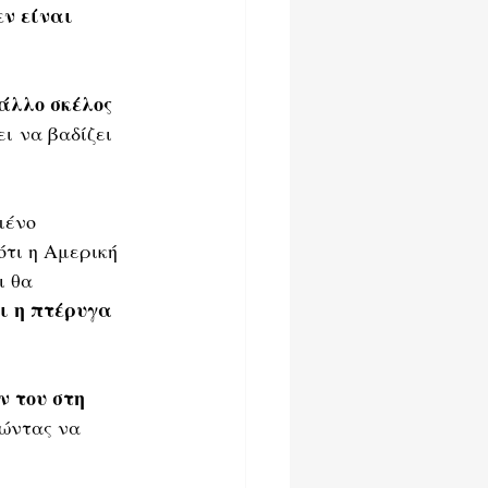
ν είναι 
 άλλο σκέλος 
ει να βαδίζει 
μένο 
τι η Αμερική 
 θα 
ι η πτέρυγα 
 του στη 
ώντας να 