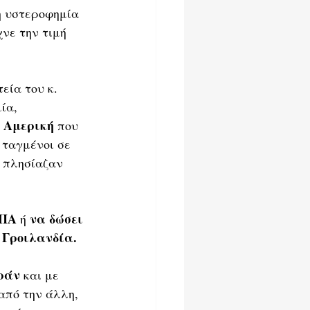
η υστεροφημία 
χνε την τιμή 
εία του κ. 
ία, 
η Αμερική
 που 
 ταγμένοι σε 
α πλησίαζαν 
ΗΠΑ
να δώσει 
 ή 
 Γροιλανδία.
ράν 
και με 
 από την άλλη, 