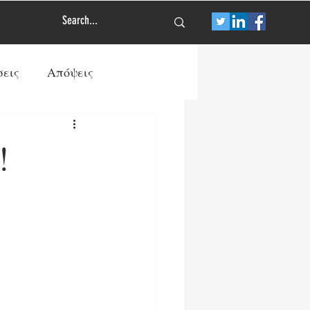
σεις
Απόψεις
Τύπος
Πολιτισμός
!
των
Διεθνής Άμυνα
ρανία
ΠΡΩΤΟΣΕΛΙΔΟ