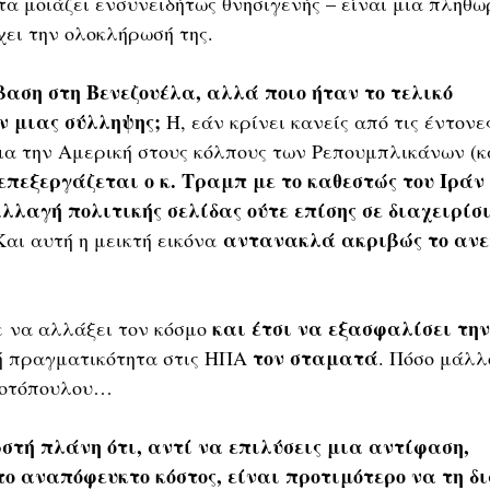
α μοιάζει ενσυνειδήτως θνησιγενής – είναι μια πληθω
χει την ολοκλήρωσή της. 
βαση στη Βενεζουέλα, αλλά ποιο ήταν το τελικό 
ν μιας σύλληψης;
 Ή, εάν κρίνει κανείς από τις έντονε
ια την Αμερική στους κόλπους των Ρεπουμπλικάνων (κα
πεξεργάζεται ο κ. Τραμπ με το καθεστώς του Ιράν 
αλλαγή πολιτικής σελίδας ούτε επίσης σε διαχειρίσ
αντανακλά ακριβώς το ανεπ
Και αυτή η μεικτή εικόνα 
και έτσι να εξασφαλίσει τη
ε να αλλάξει τον κόσμο 
τον σταματά
κή πραγματικότητα στις ΗΠΑ 
. Πόσο μάλλ
 κοτόπουλου… 
ωστή πλάνη ότι, αντί να επιλύσεις μια αντίφαση, 
 αναπόφευκτο κόστος, είναι προτιμότερο να τη δι