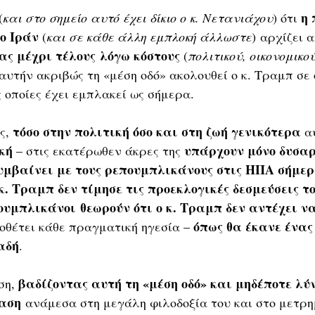
η 
(
και στο σημείο αυτό έχει δίκιο ο κ. Νετανιάχου
) ότι 
ο Ιράν
 (
και σε κάθε άλλη εμπλοκή άλλωστε
) αρχίζει α
ας μέχρι τέλους λόγω κόστους
 (
πολιτικού, οικονομικού
 αυτήν ακριβώς τη «μέση οδό» ακολουθεί ο κ. Τραμπ σε 
ις οποίες έχει εμπλακεί ως σήμερα.
τόσο στην πολιτική όσο και στη ζωή γενικότερα
ς, 
 α
κή
υπάρχουν μόνο δυσα
 – στις εκατέρωθεν άκρες της 
υμβαίνει με τους ρεπουμπλικάνους στις ΗΠΑ σήμε
 κ. Τραμπ δεν τίμησε τις προεκλογικές δεσμεύσεις τ
υμπλικάνοι θεωρούν ότι ο κ. Τραμπ δεν αντέχει να
όπως θα έκανε ένας
οθέτει κάθε πραγματική ηγεσία – 
αδή
. 
βαδίζοντας αυτή τη «μέση οδό» και μηδέποτε λύ
η, 
αση
 ανάμεσα στη μεγάλη φιλοδοξία του και στο μετρη