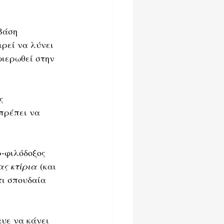
βάση 
ρεί να λύνει 
ιερωθεί στην 
ς 
πρέπει να 
-φιλόδοξος 
ας κτίρια
 (και 
τι σπουδαία 
υε να κάνει 