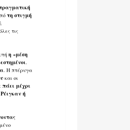
πραγματική 
τη στιγμή 
πό 
, 
όλες τις 
η «μέση 
υτή 
ρεστημένοι
. 
ρα
. Η πτέρυγα 
ου
 και οι 
 πάει μέχρι 
 Ρέιγκαν ή 
νοντας 
μένο 