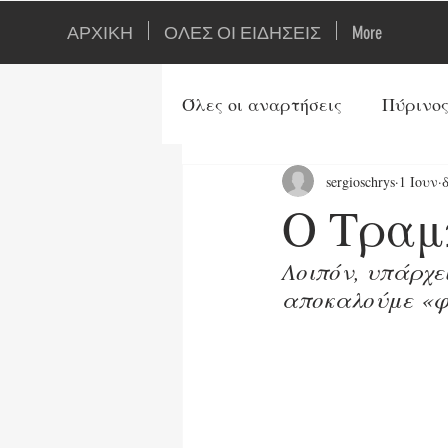
ΑΡΧΙΚΗ
ΟΛΕΣ ΟΙ ΕΙΔΗΣΕΙΣ
More
Όλες οι αναρτήσεις
Πύρινος
sergioschrys
1 Ιουν
Ιστορία
Ορθοδοξία
Ο Τραμπ
Τουρκία
Αρθρογράφοι
Λοιπόν, υπάρχε
αποκαλούμε «φ
Ενέργεια
Τεχνολογία
Τρίτος Παγκ. Πόλεμος