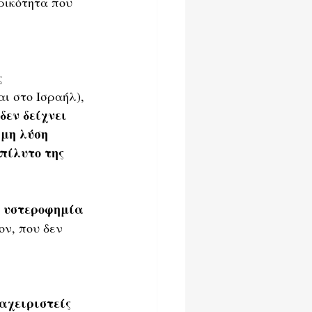
ρικότητα που 
ς 
ι στο Ισραήλ), 
δεν δείχνει 
ιμη λύση 
ίλυτο της 
ν υστεροφημία 
ον, που δεν 
αχειριστείς 