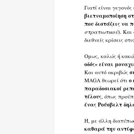
Γιατί είναι γεγονός 
βιετναμοποίηση στ
που διστάζεις να π
στρατιωτικού
). Και
διεθνείς κρίσεις στ
Ομως, καλώς ή κακώ
οδός» είναι μοναχι
σ
Και αυτό ακριβώς 
ο
MAGA θεωρεί ότι 
παραδοσιακοί ρεπο
τέλους
, όπως προϋπ
ένας Ρούσβελτ δηλ
Ή, με άλλη διατύπωσ
καθαρά την αντίφ