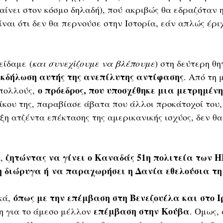
αίνει στον κόσμο δηλαδή), πού ακριβώς θα εδραζόταν 
είναι ότι δεν θα περνούσε στην Iστορία, εάν απλώς έρι
είδαμε (
και συνεχίζουμε να βλέπουμε
) στη δεύτερη θητ
εκδήλωση αυτής της ανεπίλυτης αντίφασης
. Από τη μ
ο πρόεδρος, που υποσχέθηκε μια μετρημέν
πολλούς, 
οίκου της, παραβίασε άβατα που άλλοι προκάτοχοί του,
ξη ατζέντα επέκτασης της αμερικανικής ισχύος, δεν θ
 ζητώντας να γίνει ο Καναδάς 51η πολιτεία των 
,
 διώρυγα ή να παραχωρήσει η Δανία εθελούσια τη
όπως με την επέμβαση στη Βενεζουέλα και στο Ι
ά, 
επέμβαση στην Κούβα
 για το άμεσο μέλλον 
. Ομως,