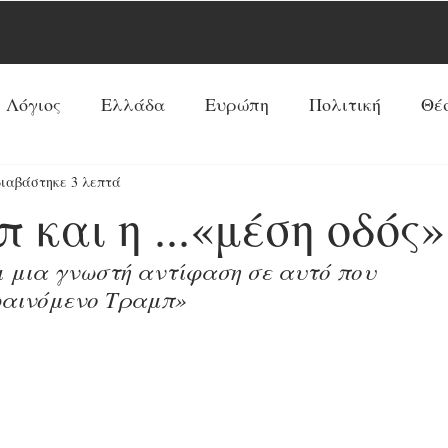
 Λόγιος
Ελλάδα
Ευρώπη
Πολιτική
Θέ
διαβάστηκε 3 λεπτά
Νέα Τάξη Πραγμάτων
ΗΠΑ
Ρωσία
Ξένος 
 και η ...«μέση οδός»
Ρεπορτάζ
Κόσμος
Αντί-Νέα Τάξη Πραγμά
ι μια γνωστή αντίφαση σε αυτό που 
αινόμενο Τραμπ»
Κοινωνία
Παπισμός-Προτεσταντισμός
Ουκ
Προφητείες
Συνεντεύξεις
Κύρια Θέματα