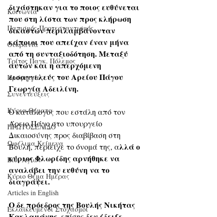
διχάστηκαν για το ποιος ευθύνεται 
Κοινωνία
που στη λίστα των προς κλήρωση 
Παπισμός-Προτεσταντισμός
δικαστών περιλαμβάνονταν 
κάποιοι που απείχαν έναν μήνα 
Ουκρανία
από τη συνταξιοδότηση. Μεταξύ 
Τρίτος Παγκ. Πόλεμος
αυτών και η απερχόμενη 
εισαγγελεύς του Αρείου Πάγου 
Προφητείες
Γεωργία Αδειλίνη. 
Συνεντεύξεις
Κύρια Θέματα
Ο κατάλογος που εστάλη από τον 
Άρειο Πάγο στο υπουργείο 
ΠΡΩΤΟΣΕΛΙΔΟ
Δικαιοσύνης προς διαβίβαση στη 
Ωφέλιμα Κείμενα
λλά ο 
Βουλή, περιείχε το όνομά της, α
κύριος Φλωρίδης αρνήθηκε να 
Βίοι Αγίων
αναλάβει την ευθύνη να το 
Κύριο Θέμα Ημέρας
διαγράψει. 
Articles in English
Ο δε πρόεδρος της Βουλής Νικήτας 
Εκλαϊκευμένοι Στοχασμοί
Κακλαμάνης
δεν έδειξε 
, επίσης 