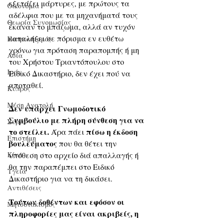
εξετάζει μάρτυρες, με πρώτους τα 
Οικονομία
αδέλφια που με τα μηχανήματά τους 
Θεωρία Συνομωσίας
έκαναν το μπάζωμα, αλλά αν τυχόν 
καταλήξει σε πόρισμα εν ευθέτω 
Πατριωτισμός
χρόνω για πρόταση παραπομπής ή μη 
Ασία
του Χρήστου Τριαντόπουλου στο 
Ιράν
Ειδικό Δικαστήριο, δεν έχει πού να 
αποταθεί. 
Κύπρος
Μέση Ανατολή
Δεν υπάρχει Γνωμοδοτικό 
Συμβούλιο με πλήρη σύνθεση για να 
Σύρια
το στείλει.
πίσω η έκδοση 
 Άρα πάει 
Επιστήμη
βουλεύματος
 που θα θέτει την 
υπόθεση στο αρχείο διά απαλλαγής ή 
Kίνα
θα την παραπέμπει στο Ειδικό 
Υγεία
Δικαστήριο για να τη δικάσει. 
Aντιθέσεις
Τούτων δοθέντων και εφόσον οι 
Μητσοτακισμός
πληροφορίες μας είναι ακριβείς, η 