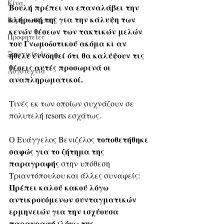
Κίνα
Βουλή πρέπει να επαναλάβει την 
κλήρωσή της για την κάλυψη των 
Βόρεια Αφρική
κενών θέσεων των τακτικών μελών 
Προφητείες
του Γνωμοδοτικού ακόμα κι αν 
Ξαφνικίτιδες
ήθελε εννοηθεί ότι θα καλύψουν τις 
θέσεις αυτές προσωρινά οι 
Λογοτεχνία
αναπληρωματικοί. 
Τινές εκ των οποίων συχνάζουν σε 
πολυτελή resorts εσχάτως. 
τοποθετήθηκε 
Ο Ευάγγελος Βενιζέλος 
σαφώς για το ζήτημα της 
παραγραφής
 στην υπόθεση 
Τριαντόπουλου και άλλες συναφείς: 
Πρέπει καλού κακού λόγω 
αντικρουόμενων συνταγματικών 
ερμηνειών για την ισχύουσα 
παραγραφή (λόγω της 