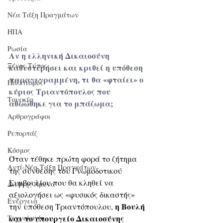
Νέα Τάξη Πραγμάτων
ΗΠΑ
Ρωσία
Αν η ελληνική Δικαιοσύνη 
Ξένος Τύπος
καθυστερήσει και κριθεί η υπόθεση 
παραγεγραμμένη, τι θα «φταίει» ο 
Πολιτισμός
κύριος Τριαντόπουλος που 
Τουρκία
αθωώθηκε για το μπάζωμα;
Αρθρογράφοι
Ρεπορτάζ
Κόσμος
Όταν τέθηκε πρώτη φορά το ζήτημα 
Αντί-Νέα Τάξη Πραγμάτων
της σύνθεσης του Γνωμοδοτικού 
Συμβουλίου που θα κληθεί να 
Διεθνής Άμυνα
αξιολογήσει ως «φυσικός δικαστής» 
Ενέργεια
η Βουλή 
την υπόθεση Τριαντόπουλου, 
και το υπουργείο Δικαιοσύνης 
Τεχνολογία