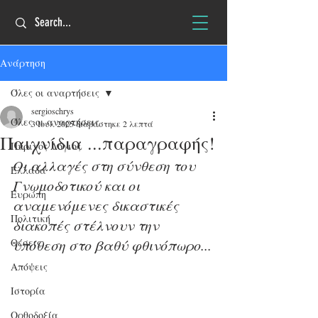
Ανάρτηση
Όλες οι αναρτήσεις
sergioschrys
Όλες οι αναρτήσεις
3 Ιουλ 2025
διαβάστηκε 2 λεπτά
Παιχνίδια ...παραγραφής!
Πύρινος Λόγιος
Οι αλλαγές στη σύνθεση του 
Ελλάδα
Γνωμοδοτικού και οι 
Ευρώπη
αναμενόμενες δικαστικές 
Πολιτική
διακοπές στέλνουν την 
Θέσεις
υπόθεση στο βαθύ φθινόπωρο...
Απόψεις
Ιστορία
Ορθοδοξία