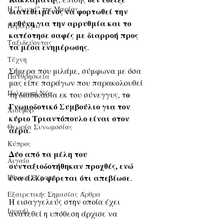
Η "Γωνιά" της Μαρίας
διατεθειμένος να φορτωθεί την 
ευθύνη για την αρρυθμία και το 
Περίεργα
κατέστησε σαφές με διαρροή προς 
Ταξιδεύοντας
τα μέσα ενημέρωσης
. 
Τέχνη
Σήμερα που μιλάμε, σύμφωνα με όσα 
Πανθρησκεία
μας είπε παράγων που παρακολουθεί 
Πολεμικά Νέα
ο 
τη διαδικασία εκ του σύνεγγυς, τ
Γνωμοδοτικό Συμβούλιο για τον 
Χιούμορ
κύριο Τριαντόπουλο είναι στον 
Θεωρία Συνωμοσίας
αέρα
.
Κύπρος
Δύο από τα μέλη του 
Αιγαίο
συνταξιοδοτήθηκαν προχθές, ενώ 
ένα άλλο φέρεται ότι απεβίωσε
. 
Εθνικά Θέματα
Εξαιρετικής Σημασίας Άρθρα
Η εισαγγελεύς στην οποία έχει 
Ισραήλ
ανατεθεί η υπόθεση άρχισε να 