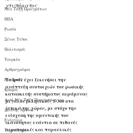
χτυπήματος
Νέα Τάξη Πραγμάτων
ΗΠΑ
Ρωσία
Ξένος Τύπος
Πολιτισμός
Τουρκία
Αρθρογράφοι
Το Ιράν έχει ξεκινήσει την 
Ρεπορτάζ
ανάπτυξη συστοιχιών του ρωσικής 
Κόσμος
κατασκευής συστήματος αεράμυνας 
Αντί-Νέα Τάξη Πραγμάτων
μεγάλου βεληνεκούς S-300 στα 
δυτικά της χώρας, με στόχο την 
Διεθνής Άμυνα
ενίσχυση της αμυντικής του 
Ενέργεια
ικανότητας ενάντια σε πιθανές 
αεροπορικές και πυραυλικές 
Τεχνολογία