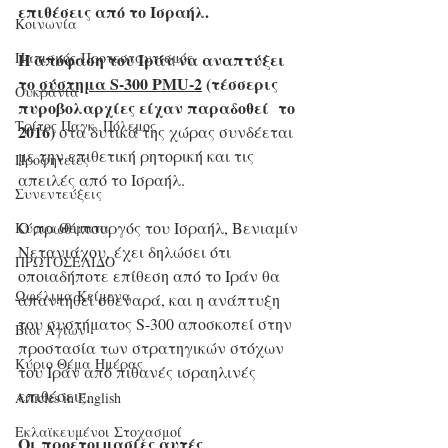
επιθέσεις από το Ισραήλ.
Κοινωνία
Η απόφαση του Ιράν να αναπτύξει 
Παπισμός-Προτεσταντισμός
το 
σύστημα S-300 PMU-2
 (τέσσερις 
Ουκρανία
πυροβολαρχίες είχαν παραδοθεί  το 
Τρίτος Παγκ. Πόλεμος
2016) 
στα δυτικά της χώρας συνδέεται 
με την επιθετική ρητορική και τις 
Προφητείες
απειλές από το Ισραήλ.
Συνεντεύξεις
Ο πρωθυπουργός του Ισραήλ, Βενιαμίν 
Κύρια Θέματα
Νετανιάχου, έχει δηλώσει ότι 
ΠΡΩΤΟΣΕΛΙΔΟ
οποιαδήποτε επίθεση από το Ιράν θα 
Ωφέλιμα Κείμενα
απαντηθεί σθεναρά, και η ανάπτυξη 
του συστήματος S-300 αποσκοπεί στην 
Βίοι Αγίων
προστασία των στρατηγικών στόχων 
Κύριο Θέμα Ημέρας
του Ιράν από πιθανές ισραηλινές 
επιθέσεις​.
Articles in English
Εκλαϊκευμένοι Στοχασμοί
Οι προετοιμασίες αυτές 