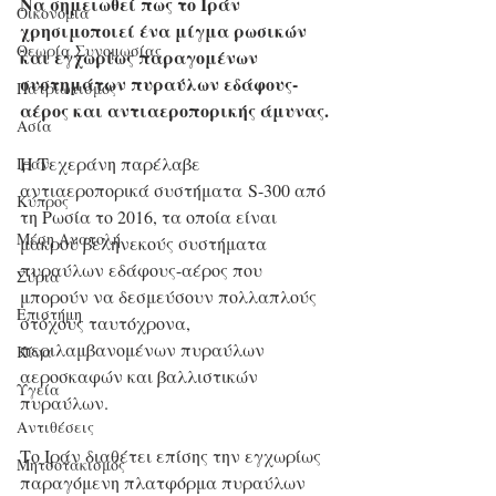
Να σημειωθεί πως το Ιράν 
Οικονομία
χρησιμοποιεί ένα μίγμα ρωσικών 
Θεωρία Συνομωσίας
και εγχωρίως παραγομένων 
συστημάτων πυραύλων εδάφους-
Πατριωτισμός
αέρος και αντιαεροπορικής άμυνας.
Ασία
Η Τεχεράνη παρέλαβε 
Ιράν
αντιαεροπορικά συστήματα S-300 από 
Κύπρος
τη Ρωσία το 2016, τα οποία είναι 
Μέση Ανατολή
μακρού βεληνεκούς συστήματα 
πυραύλων εδάφους-αέρος που 
Σύρια
μπορούν να δεσμεύσουν πολλαπλούς 
Επιστήμη
στόχους ταυτόχρονα, 
περιλαμβανομένων πυραύλων 
Kίνα
αεροσκαφών και βαλλιστικών 
Υγεία
πυραύλων.
Aντιθέσεις
Το Ιράν διαθέτει επίσης την εγχωρίως 
Μητσοτακισμός
παραγόμενη πλατφόρμα πυραύλων 