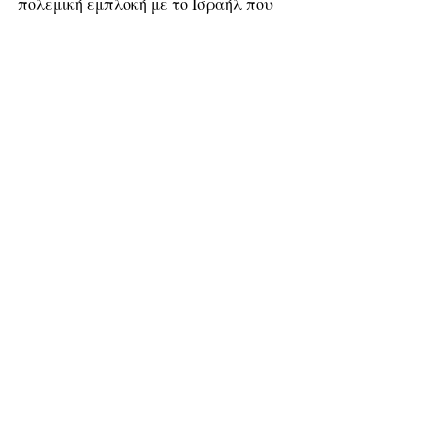
πολεμική εμπλοκή με το Ισραήλ που 
μπορεί να σημάνει την έναρξη 
τεράστια πολεμικής σύγκρουσης στην 
Μέση Ανατολή.
Pronews.gr
Ρεπορτάζ
Πολιτική
Διεθνής Άμυνα
Πρόσφατες αναρτήσεις
Εμφάνιση όλων