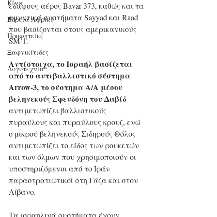
Κίνα
εδάφους-αέρος Bavar-373, καθώς και τα 
αμυντικά συστήματα Sayyad και Raad 
Βόρεια Αφρική
που βασίζονται στους αμερικανικούς 
Προφητείες
SM-1.
Ξαφνικίτιδες
Αντίστοιχα, το Ισραήλ βασίζεται 
Λογοτεχνία
από το αντιβαλλιστικό σύστημα 
Arrow-3, το σύστημα Α/Α μέσου 
βεληνεκούς Σφενδόνη του Δαβίδ 
αντιμετωπίζει βαλλιστικούς 
πυραύλους και πυραύλους κρουζ, ενώ 
ο μικρού βεληνεκούς Σιδηρούς Θόλος 
αντιμετωπίζει το είδος των ρουκετών 
και των όλμων που χρησιμοποιούν οι 
υποστηριζόμενοι από το Ιράν 
παραστρατιωτικοί στη Γάζα και στον 
Λίβανο.
Τα ισραηλινά συστήματα έχουν 