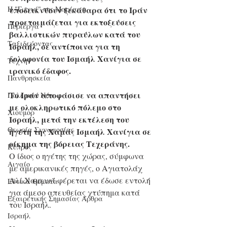
υποδεικνύουν ξεκάθαρα ότι το Ιράν 
Η "Γωνιά" της Μαρίας
προετοιμάζεται για εκτοξεύσεις 
Περίεργα
βαλλιστικών πυραύλων κατά του 
Ταξιδεύοντας
Ισραήλ, σε αντίποινα για τη 
δολοφονία του Ισμαήλ Χανίγια σε 
Τέχνη
ιρανικό έδαφος.
Πανθρησκεία
Το Ιράν αποφάσισε να απαντήσει 
Πολεμικά Νέα
με ολοκληρωτικό πόλεμο στο 
Χιούμορ
Ισραήλ, μετά την εκτέλεση του 
Θεωρία Συνωμοσίας
ηγέτη της Χαμάς Ισμαήλ Χανίγια σε 
οίκημα της βόρειας Τεχεράνης.
Κύπρος
Ο ίδιος ο ηγέτης της χώρας, σύμφωνα 
Αιγαίο
με αμερικανικές πηγές, 
ο Αγιατολάχ 
Αλί Χαμενεΐ φέρεται να έδωσε εντολή 
Εθνικά Θέματα
για άμεσο απευθείας χτύπημα κατά 
Εξαιρετικής Σημασίας Άρθρα
του Ισραήλ.
Ισραήλ