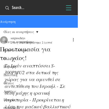
Ανάρτηση
Όλες οι αναρτήσεις
sergioschrys
Όλες οι αναρτήσεις
2 Αυγ 2024
διαβάστηκε 2 λεπτά
Προετοιμασία για
Πύρινος Λόγιος
το...χάος!
Ελλάδα
Το Ιράν αναπτύσσει S-
Ευρώπη
300PMU2 στα δυτικά της 
Πολιτική
χώρας για να αμυνθεί σε 
Θέσεις
αντεπίθεση του Ισραήλ - Σε 
Απόψεις
θέση μάχης η ιρανική 
Aεροπορία - Προκρίνεται η 
Ιστορία
λύση του μαζικού βαλλιστικού 
Ορθοδοξία