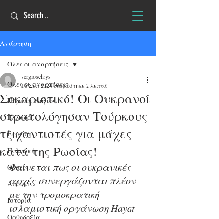
Ανάρτηση
Όλες οι αναρτήσεις
sergioschrys
Όλες οι αναρτήσεις
16 Σεπ 2024
διαβάστηκε 2 λεπτά
Σοκαριστικό! Οι Ουκρανοί
Πύρινος Λόγιος
στρατολόγησαν Τούρκους
Ελλάδα
τζιχαντιστές για μάχες
Ευρώπη
κατά της Ρωσίας!
Πολιτική
Φαίνεται πως οι ουκρανικές 
Θέσεις
αρχές συνεργάζονται πλέον 
Απόψεις
με την τρομοκρατική 
Ιστορία
ισλαμιστική οργάνωση Hayat 
Ορθοδοξία