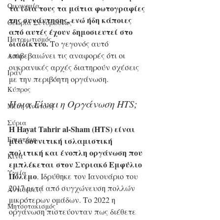
Οικονομία
τα ίδια τους τα μάτια φωτογραφίες 
της συνάντησης, ενώ ήδη κάποιες 
Θεωρία Συνομωσίας
από αυτές έχουν δημοσιευτεί στο 
Πατριωτισμός
διαδίκτυο. 
Το γεγονός αυτό 
επιβεβαιώνει τις αναφορές ότι οι 
Ασία
ουκρανικές αρχές διατηρούν σχέσεις 
Ιράν
με την περιβόητη οργάνωση.
Κύπρος
Ποια Είναι η Οργάνωση HTS;
Μέση Ανατολή
Σύρια
Η Hayat Tahrir al-Sham (HTS) είναι 
Επιστήμη
μία σουνιτική ισλαμιστική 
πολιτική και ένοπλη οργάνωση που 
Kίνα
εμπλέκεται στον Συριακό Εμφύλιο 
Υγεία
Πόλεμο
. Ιδρύθηκε τον Ιανουάριο του 
2017 μετά από συγχώνευση πολλών 
Aντιθέσεις
μικρότερων ομάδων. Το 2022 η 
Μητσοτακισμός
οργάνωση πιστεύονταν πως διέθετε 