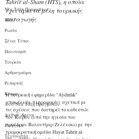
Tahrir al-Sham (HTS), η οποία 
Νέα Τάξη Πραγμάτων
έχει αρκετά μέλη τουρκικής 
καταγωγής
ΗΠΑ
Ρωσία
Ξένος Τύπος
Πολιτισμός
Τουρκία
Αρθρογράφοι
Ρεπορτάζ
Κόσμος
Η τουρκική εφημερίδα "Aydınlık" 
αποκάλυψε πληροφορίες σχετικά με 
Αντί-Νέα Τάξη Πραγμάτων
τις σχέσεις που διατηρεί το καθεστώς 
Διεθνής Άμυνα
του Κιέβου (υπό την ηγεσία του 
προέδρου Βολοντίμιρ Ζελένσκι) με την 
Ενέργεια
τρομοκρατική ομάδα Hayat Tahrir al-
Τεχνολογία