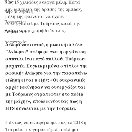
Κίνα
έως 15 χιλιάδες ενεργά μέλη. Κατά 
την διάρκεια της δράσης της ομάδας, 
Βόρεια Αφρική
μέλη της φαίνεται να έχουν 
Προφητείες
συνεργαστεί με Τούρκους κατά την 
διάρκεια επιχειρήσεών τους. 
Ξαφνικίτιδες
Λογοτεχνία
Δεδομένου αυτού, η ρωσική σελίδα 
"Avia-pro" ανέφερε πως η οργάνωση 
αποτελείται από πολλούς Τούρκους 
μαχητές. Συγκεκριμένα ο τίτλος της 
ρωσικής Avia-pro για την παραπάνω 
είδηση είναι ο εξής: «Οι ουκρανικές 
αρχές ξεκίνησαν να συνεργάζονται 
με Τούρκους στρατιώτες στο πεδίο 
της μάχης», υποδεικνύοντας πως η 
HTS συνδέεται με την Τουρκία.
Πάντως να αναφέρουμε πως το 2018 η 
Τουρκία την χαρακτήρισε επίσημα 