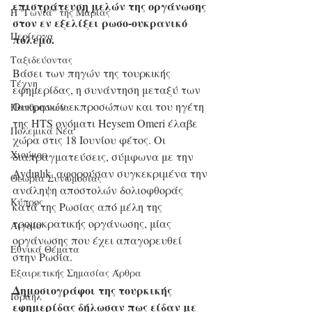
επιστράτευση μελών της οργάνωσης 
Η "Γωνιά" της Μαρίας
στον εν εξελίξει ρωσο-ουκρανικό 
Περίεργα
πόλεμο.
Ταξιδεύοντας
Βάσει των πηγών της τουρκικής 
Τέχνη
εφημερίδας, η συνάντηση μεταξύ των 
Ουκρανών εκπροσώπων και του ηγέτη 
Πανθρησκεία
της HTS ονόματι Heysem Omeri έλαβε 
Πολεμικά Νέα
χώρα στις 18 Ιουνίου φέτος. Οι 
Χιούμορ
διαπραγματεύσεις, σύμφωνα με την 
Aydınlık, αφορούσαν συγκεκριμένα την 
Θεωρία Συνωμοσίας
ανάληψη αποστολών δολιοφθοράς 
Κύπρος
κατά της Ρωσίας από μέλη της 
τρομοκρατικής οργάνωσης, μίας 
Αιγαίο
οργάνωσης που έχει απαγορευθεί 
Εθνικά Θέματα
στην Ρωσία.
Εξαιρετικής Σημασίας Άρθρα
Δημοσιογράφοι της τουρκικής 
Ισραήλ
εφημερίδας δήλωσαν πως είδαν με 