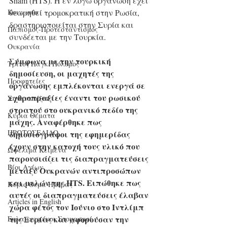
Sham (HTS). Η εν λόγω οργάνωση έχει 
Κοινωνία
θεωρηθεί τρομοκρατική στην Ρωσία, 
δραστηριοποιείται στην Συρία και 
Παπισμός-Προτεσταντισμός
συνδέεται με την Τουρκία.
Ουκρανία
Σύμφωνα με την τουρκική 
Τρίτος Παγκ. Πόλεμος
δημοσίευση, οι μαχητές της 
Προφητείες
οργάνωσης εμπλέκονται ενεργά σε 
εχθροπραξίες έναντι του ρωσικού 
Συνεντεύξεις
στρατού στο ουκρανικό πεδίο της 
Κύρια Θέματα
μάχης. Αναφέρθηκε πως 
ΠΡΩΤΟΣΕΛΙΔΟ
δημοσιογράφοι της εφημερίδας 
έχουν στην κατοχή τους υλικό που 
Ωφέλιμα Κείμενα
παρουσιάζει τις διαπραγματεύσεις 
Βίοι Αγίων
μεταξύ Ουκρανών αντιπροσώπων 
και μελών της HTS. Ειπώθηκε πως 
Κύριο Θέμα Ημέρας
αυτές οι διαπραγματεύσεις έλαβαν 
Articles in English
χώρα φέτος τον Ιούνιο στο Ιντλίμπ 
της Συρίας και αφορούσαν την 
Εκλαϊκευμένοι Στοχασμοί