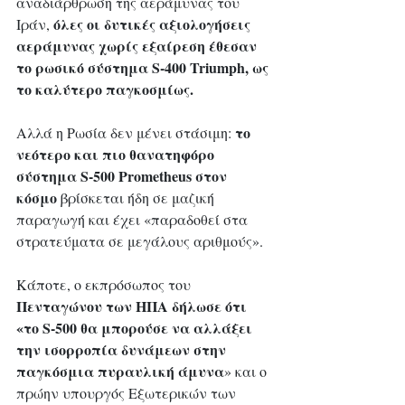
αναδιάρθρωση της αεράμυνας του 
όλες οι δυτικές αξιολογήσεις 
Ιράν, 
αεράμυνας χωρίς εξαίρεση έθεσαν 
το ρωσικό σύστημα S-400 Triumph, ως 
το καλύτερο παγκοσμίως.
το 
Αλλά η Ρωσία δεν μένει στάσιμη: 
νεότερο και πιο θανατηφόρο 
σύστημα S-500 Prometheus στον 
κόσμο
 βρίσκεται ήδη σε μαζική 
παραγωγή και έχει «παραδοθεί στα 
στρατεύματα σε μεγάλους αριθμούς». 
Κάποτε, ο εκπρόσωπος του 
Πενταγώνου των ΗΠΑ δήλωσε ότι 
«το S-500 θα μπορούσε να αλλάξει 
την ισορροπία δυνάμεων στην 
παγκόσμια πυραυλική άμυνα
» και ο 
πρώην υπουργός Εξωτερικών των 