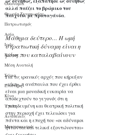
ως συνήθως, εξαπάτησε ως συνήθως 
Οικονομία
αλλά παίζει το βρώμικο του 
Θεωρία Συνομωσίας
παιχνίδι με προπαγάνδα
. 
Πατριωτισμός
Ασία
Μάθημα δεύτερο… Η ωμή 
Ιράν
στρατιωτική δύναμη είναι η 
μόνη που καταλαβαίνουν
Κύπρος
Μέση Ανατολή
Σύρια
Για τις ιρανικές αρχές που κήρυξαν 
«νίκη», η ανάπαυλα που έχει έρθει 
Επιστήμη
είναι μια μοναδική ευκαιρία να 
Kίνα
αποδεχτούν το γεγονός ότι η 
επιτηδευμένη και θεατρική πολιτική 
Υγεία
στην περιοχή έχει τελειώσει για 
Aντιθέσεις
πάντα και η εποχή του «οι αδύναμοι 
Μητσοτακισμός
ηττώνται και τελικά εξοντώνονται» 
έχει ξεκινήσει. 