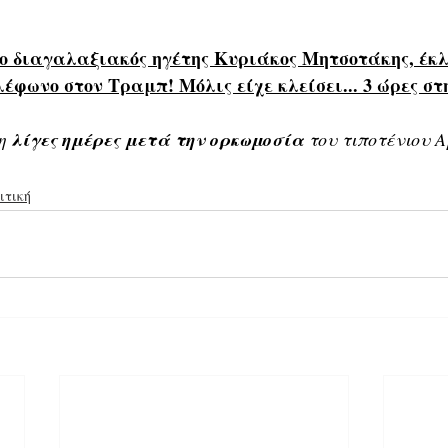
ο διαγαλαξιακός ηγέτης Κυριάκος Μητσοτάκης, έκλ
έφωνο στον Τραμπ! Μόλις είχε κλείσει... 3 ώρες σ
η 
λίγες ημέρες μετά την ορκωμοσία
 του τιποτένιου 
ιτική