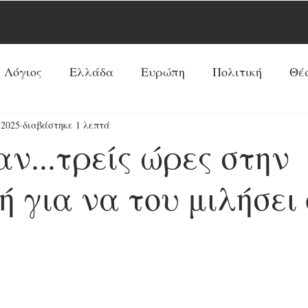
 Λόγιος
Ελλάδα
Ευρώπη
Πολιτική
Θέ
 2025
διαβάστηκε 1 λεπτά
Νέα Τάξη Πραγμάτων
ΗΠΑ
Ρωσία
Ξένος 
αν...τρείς ώρες στην
Ρεπορτάζ
Κόσμος
Αντί-Νέα Τάξη Πραγμά
 για να του μιλήσει 
Κοινωνία
Παπισμός-Προτεσταντισμός
Ουκ
Προφητείες
Συνεντεύξεις
Κύρια Θέματα