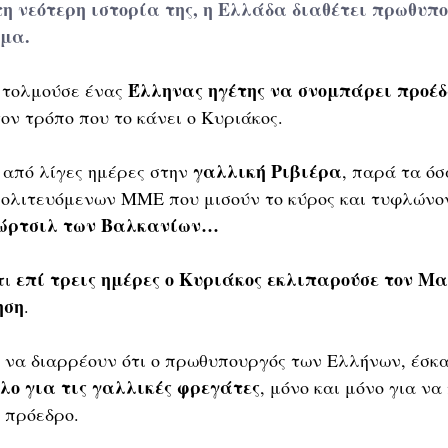
η νεότερη ιστορία της, η Ελλάδα διαθέτει πρωθυπο
σμα.
Έλληνας ηγέτης να σνομπάρει προέδ
 τολμούσε ένας 
τον τρόπο που το κάνει ο Κυριάκος.
γαλλική Ριβιέρα
 από λίγες ημέρες στην 
, παρά τα όσ
πολιτευόμενων ΜΜΕ που μισούν το κύρος και τυφλώνον
ώρτσιλ των Βαλκανίων…
επί τρεις ημέρες ο Κυριάκος εκλιπαρούσε τον Μα
ι 
ηση
.
 να διαρρέουν ότι ο πρωθυπουργός των Ελλήνων, έσκα
ο για τις γαλλικές φρεγάτες
, μόνο και μόνο για να
 πρόεδρο.