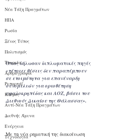
Νέα Τάξη Πραγμάτων
ΗΠΑ
Ρωσία
Ξένος Τύπος
Πολιτισμός
Όπως δήλωσαν διπλωματικές πηγές 
Τουρκία
«τέτοιες θέσεις δεν παραπέμπουν 
Αρθρογράφοι
σε ετοιμότητα για επανέναρξη 
Ρεπορτάζ
συνομιλιών για οριοθέτηση 
υφαλοκρηπίδας και ΑΟΖ, βάσει του 
Κόσμος
.
Διεθνούς Δικαίου της Θάλασσας»
Αντί-Νέα Τάξη Πραγμάτων
Διεθνής Άμυνα
Ενέργεια
Με τη νέα ρηματική της διακοίνωση 
Τεχνολογία