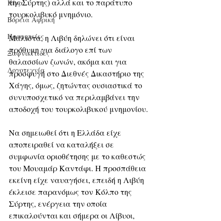
της Σύρτης) αλλά και το παράτυπο 
Κίνα
τουρκολιβυκό μνημόνιο. 
Βόρεια Αφρική
Προφητείες
Μάλιστα, η Λιβύη δηλώνει ότι είναι 
πρόθυμη για διάλογο επί των 
Ξαφνικίτιδες
θαλασσίων ζωνών, ακόμα και για 
Λογοτεχνία
προσφυγή στο Διεθνές Δικαστήριο της 
Χάγης, όμως, ζητώντας ουσιαστικά το 
συνυποσχετικό να περιλαμβάνει την 
αποδοχή του τουρκολιβυκού μνημονίου.
Να σημειωθεί ότι η Ελλάδα είχε 
αποπειραθεί να καταλήξει σε 
συμφωνία οριοθέτησης με το καθεστώς 
του Μουαμάρ Καντάφι. Η προσπάθεια 
εκείνη είχε ναυαγήσει, επειδή η Λιβύη 
έκλεισε παρανόμως τον Κόλπο της 
Σύρτης, ενέργεια την οποία 
επικαλούνται και σήμερα οι Λίβυοι, 