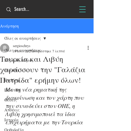
Ανάρτηση
Όλες οι αναρτήσεις
sergioschrys
Όλες οι αναρτήσεις
18 Ιουλ 2025
διαβάστηκε 7 λεπτά
Τουρκία και Λιβύη
Πύρινος Λόγιος
χαράσσουν την "Γαλάζια
Ελλάδα
Πατρίδα" ερήμην όλων!
Ευρώπη
Με τη νέα ρηματική της 
Πολιτική
διακοίνωση και τον χάρτη που 
Θέσεις
την συνοδεύει στον ΟΗΕ, η 
Απόψεις
Λιβύη χρησιμοποιεί τα ίδια 
Ιστορία
επιχειρήματα με την Τουρκία
Ορθοδοξία