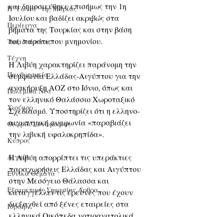
και δημοσιεύθηκε επισήμως την 1η 
Η "Γωνιά" της Μαρίας
Ιουλίου και βαδίζει ακριβώς στα 
Περίεργα
βήματα της Τουρκίας και στην βάση 
του παράτυπου μνημονίου. 
Ταξιδεύοντας
Τέχνη
Η Λιβύη χαρακτηρίζει παράνομη την 
Πανθρησκεία
συμφωνία Ελλάδας-Αιγύπτου για την 
ανακήρυξη ΑΟΖ στο Ιόνιο, όπως και 
Πολεμικά Νέα
τον ελληνικό Θαλάσσιο Χωροταξικό 
Χιούμορ
Σχεδιασμό. Υποστηρίζει ότι η ελληνο-
αιγυπτιακή συμφωνία «παραβιάζει 
Θεωρία Συνωμοσίας
την λιβυκή υφαλοκρηπίδα».
Κύπρος
Αιγαίο
Η Λιβύη απορρίπτει τις υπεράκτιες 
παραχωρήσεις Ελλάδας και Αιγύπτου 
Εθνικά Θέματα
στην Μεσόγειο Θάλασσα και 
Εξαιρετικής Σημασίας Άρθρα
καταγγέλλει τις έρευνες που έχουν 
διεξαχθεί από ξένες εταιρείες στα 
Ισραήλ
ελληνικά Οικόπεδα νοτιοανατολικά 