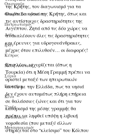
Οικονομία
της Κρήτης, τον διαγωνισμό για τα 
Οικόπεδα νότια της Κρήτης, όπως και 
Θεωρία Συνομωσίας
τις αντίστοιχες δραστηριότητες της 
Πατριωτισμός
Αιγύπτου. Ζητά από τις δύο χώρες να 
Ασία
ανακαλέσουν όλες τις δραστηριότητες 
και έρευνες για υδρογονάνθρακες, 
Ιράν
μέχρις ότου επιλυθούν… οι διαφορές!
Κύπρος
Επιπλέον, ισχυρίζεται (όπως η 
Μέση Ανατολή
Τουρκία) ότι η Μέση Γραμμή πρέπει να 
Σύρια
οριστεί μεταξύ των ηπειρωτικών 
Επιστήμη
ακτών με την Ελλάδα, πως τα νησιά 
δεν έχουν αυτομάτως πλήρη επήρεια 
Kίνα
σε θαλάσσιες ζώνες και ότι για τον 
Υγεία
καθορισμό της μέσης γραμμής θα 
πρέπει να ληφθεί υπόψη η λιβυκή 
Aντιθέσεις
νομοθεσία (που μεταξύ άλλων 
Μητσοτακισμός
στηρίζεται στο “κλείσιμο” του Κόλπου 