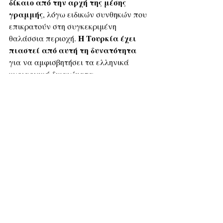
δίκαιο από την αρχή της μέσης 
γραμμής
, λόγω ειδικών συνθηκών που 
επικρατούν στη συγκεκριμένη 
Η Τουρκία έχει 
θαλάσσια περιοχή. 
πιαστεί από αυτή τη δυνατότητα
για να αμφισβητήσει τα ελληνικά 
κυριαρχικά δικαιώματα,
ισχυριζόμενη ότι τα νησιά δεν έχουν 
υφαλοκρηπίδα, με την Λιβύη να 
ακολουθεί.
Το μνημόνιο δημιουργεί 
“τουρκική λίμνη”
Ας επιστρέψουμε, όμως, στο 
μνημόνιο Τουρκίας-Λιβύης
. 
Δεδομένου ότι στην πραγματικότητα 
πρόκειται για συμφωνία με 