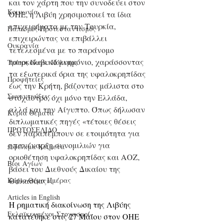
και τον χάρτη που την συνοδεύει στον 
Κοινωνία
ΟΗΕ, η Λιβύη χρησιμοποιεί τα ίδια 
επιχειρήματα με την Τουρκία, 
Παπισμός-Προτεσταντισμός
επιχειρώντας να επιβάλλει 
Ουκρανία
τετελεσμένα με το παράνομο 
τουρκολιβυκό μνημόνιο, χαράσσοντας 
Τρίτος Παγκ. Πόλεμος
τα εξωτερικά όρια της υφαλοκρηπίδας 
Προφητείες
έως την Κρήτη, βάζοντας μάλιστα στο 
Συνεντεύξεις
στόχαστρο, όχι μόνο την Ελλάδα, 
αλλά και την Αίγυπτο. Όπως δήλωσαν 
Κύρια Θέματα
διπλωματικές πηγές «τέτοιες θέσεις 
ΠΡΩΤΟΣΕΛΙΔΟ
δεν παραπέμπουν σε ετοιμότητα για 
επανέναρξη συνομιλιών για 
Ωφέλιμα Κείμενα
οριοθέτηση υφαλοκρηπίδας και ΑΟΖ, 
Βίοι Αγίων
βάσει του Διεθνούς Δικαίου της 
Κύριο Θέμα Ημέρας
Θάλασσας».
Articles in English
Η ρηματική διακοίνωση της Λιβύης 
Εκλαϊκευμένοι Στοχασμοί
κατατέθηκε στις 27 Μαΐου στον ΟΗΕ 