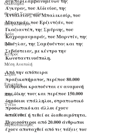
συμπεριλαμβανομένων της 
Οικονομία
Άγκυρας, του Αϊδινίου, της 
Θεωρία Συνομωσίας
Αττάλειας, του Μπαλικεσίρ, του 
Μπατμάν, του Ερζιντζάν, του 
Πατριωτισμός
Γκαζιαντέπ, της Σμύρνης, του 
Ασία
Καχραμανμαράς, του Μαρντίν, της 
Μούγλας, της Σαμψούντας και της 
Ιράν
Σεβάστειας, με κέντρο την 
Κύπρος
Κωνσταντινούπολη. 
Μέση Ανατολή
Από την απόπειρα 
Σύρια
πραξικοπήματος, περίπου 80.000 
Επιστήμη
άνθρωποι κρατούνται εν αναμονή 
της δίκης τους και περίπου 150.000 
Kίνα
δημόσιοι υπάλληλοι, στρατιωτικό 
Υγεία
προσωπικό και άλλοι έχουν 
απολυθεί ή τεθεί σε διαθεσιμότητα. 
Aντιθέσεις
Περισσότεροι από 20.000 άνθρωποι 
Μητσοτακισμός
έχουν αποταχθεί από τις τάξεις του 