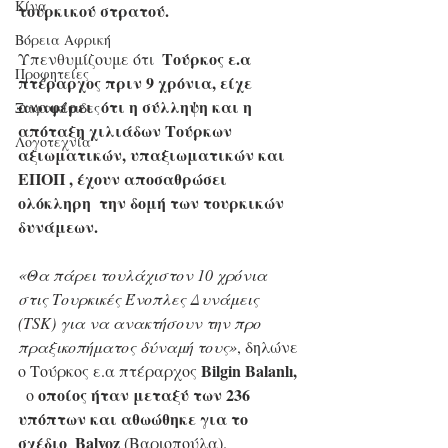
Κίνα
τουρκικού στρατού.
Βόρεια Αφρική
Τούρκος ε.α 
Υπενθυμίζουμε ότι  
Προφητείες
πτέραρχος πριν 9 χρόνια, είχε 
αναφέρει  ότι η σύλληψη και η 
Ξαφνικίτιδες
απόταξη χιλιάδων Τούρκων 
Λογοτεχνία
αξιωματικών, υπαξιωματικών και 
ΕΠΟΠ , έχουν αποσαθρώσει 
ολόκληρη  την δομή των τουρκικών 
δυνάμεων.
«Θα πάρει τουλάχιστον 10 χρόνια 
στις Τουρκικές Ένοπλες Δυνάμεις 
(TSK) για να ανακτήσουν την προ  
πραξικοπήματος δύναμή τους»
, δηλώνε 
Bilgin Balanlı,
ο Τούρκος ε.α πτέραρχος 
οποίος ήταν μεταξύ των 236 
  ο 
υπόπτων και αθωώθηκε για το 
σχέδιο  Balyoz 
(Βαριοπούλα).