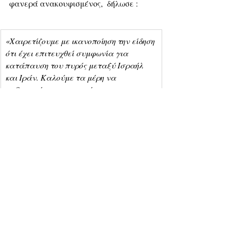
φανερά ανακουφισμένος,  δήλωσε :
«Χαιρετίζουμε με ικανοποίηση την είδηση 
ότι έχει επιτευχθεί συμφωνία για 
κατάπαυση του πυρός μεταξύ Ισραήλ 
και Ιράν. Καλούμε τα μέρη να 
σεβαστούν την εκεχειρία.»
«Η συριακή διοίκηση είναι απολύτως 
αποφασισμένη να καταπολεμήσει όλες 
τις τρομοκρατικές οργανώσεις, 
συμπεριλαμβανομένου του ISIS. Της 
παρέχουμε –και θα συνεχίσουμε να της 
παρέχουμε– την αναγκαία υποστήριξη.»
«Είμαστε αποφασισμένοι να 
οδηγήσουμε με επιτυχία αυτό το 
εγχείρημα για μια Τουρκία χωρίς 
τρομοκρατία, το οποίο υλοποιούμε με 
μεγάλη προσοχή ως κρατική πολιτική.»