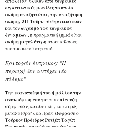
απώλειας  υλικού από τουρκικές  
στρατιωτικές μονάδες το οποίο 
ακόμη αναζητείται, την αναζήτηση 
ακόμη,  311 Τούρκων στρατιωτικών 
διχασμό των τουρκικών 
και τον 
δυνάμεων
 , η πραγματική ζημιά είναι 
ακόμη μεγαλύτερη
 στους κόλπους 
του τουρκικού στρατού.
Ερντογάν έντρομος: "Η 
περιοχή δεν αντέχει νέο 
πόλεμο"
Την ικανοποίησή του ή μάλλον την 
ανακούφιση του 
επίτευξη 
για την 
συμφωνίας
 κατάπαυσης του πυρός 
εξέφρασε ο 
μεταξύ Ισραήλ και Ιράν 
Τούρκος Πρόεδρος Ρετζέπ Ταγίπ 
Ερντογάν
, απευθύνοντας έκκληση 