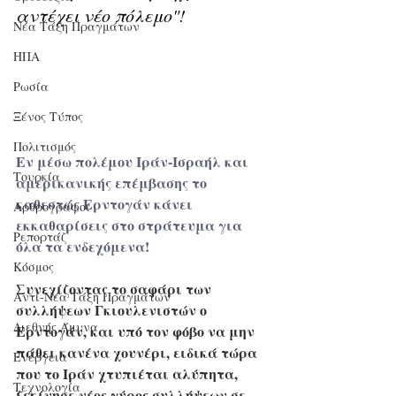
αντέχει νέο πόλεμο"!
Νέα Τάξη Πραγμάτων
ΗΠΑ
Ρωσία
Ξένος Τύπος
Πολιτισμός
Εν μέσω πολέμου Ιράν-Ισραήλ και 
Τουρκία
αμερικανικής επέμβασης το 
καθεστώς Ερντογάν κάνει 
Αρθρογράφοι
εκκαθαρίσεις στο στράτευμα για 
Ρεπορτάζ
όλα τα ενδεχόμενα!
Κόσμος
Συνεχίζοντας το σαφάρι των 
Αντί-Νέα Τάξη Πραγμάτων
συλλήψεων Γκιουλενιστών ο 
Διεθνής Άμυνα
Ερντογάν, και υπό τον φόβο να μην 
πάθει κανένα χουνέρι, ειδικά τώρα 
Ενέργεια
που το Ιράν χτυπιέται αλύπητα, 
Τεχνολογία
ξεκίνησε νέος γύρος συλλήψεων σε 