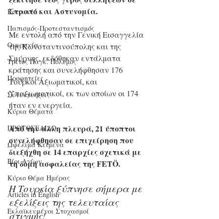
Στρατό και Αστυνομία. 
Κοινωνία
Παπισμός-Προτεσταντισμός
Με εντολή από την Γενική Εισαγγελία 
Ουκρανία
της Κωνσταντινούπολης και της 
Σμύρνης, εκδόθηκαν εντάλματα 
Τρίτος Παγκ. Πόλεμος
κράτησης και συνελήφθησαν 176 
Προφητείες
Τούρκοι Αξιωματικοί, και 
Υπαξιωματικοί, εκ των οποίων οι 174 
Συνεντεύξεις
ήταν εν ενεργεία. 
Κύρια Θέματα
Από την άλλη πλευρά, 21 ύποπτοι 
ΠΡΩΤΟΣΕΛΙΔΟ
συνελήφθησαν σε επιχείρηση που 
Ωφέλιμα Κείμενα
διεξήχθη σε 14 επαρχίες σχετικά με 
Βίοι Αγίων
τη δομή ασφαλείας της FETÖ. 
Κύριο Θέμα Ημέρας
Η Τουρκία ξύπνησε σήμερα με 
Articles in English
εξελίξεις της τελευταίας 
Εκλαϊκευμένοι Στοχασμοί
στιγμής!