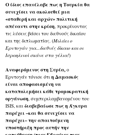
Ο ίδιος επανέλαβε πως η Τουρκία θα 
συνεχίσει να ακολουθεί μια 
«σταθερή και αρχών» πολιτική 
απέναντι στην κρίση
, προκρίνοντας 
τις λύσεις βάσει του διεθνούς δικαίου 
και της διπλωματίας. (
Μιλάει ο 
Ερντογάν για...διεθνές δίκαιο και οι 
Ισραηλινοί σκάνε στα γέλια!
)
Αναφερόμενος στη Συρία,
 ο 
η Δαμασκός 
Ερντογάν τόνισε ότι 
είναι αποφασισμένη να 
καταπολεμήσει κάθε τρομοκρατική 
οργάνωση
, συμπεριλαμβανομένου του 
διαβεβαίωσε πως η Άγκυρα 
ISIS, και 
παρέχει –και θα συνεχίσει να 
παρέχει– την απαιτούμενη 
υποστήριξη προς αυτήν την 
κατεύθυνση (τ
ους Εβραίους τους 