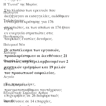
Η "Γωνιά" της Μαρίας
Στο πλαίσιο των ερευνών που 
Περίεργα
διεξήγαγαν οι εισαγγελίες, εκδόθηκαν 
Ταξιδεύοντας
εντάλματα κράτησης για 176 
στρατιώτες, εκ των οποίων οι 174 ήταν 
Τέχνη
εν ενεργεία στρατιώτες στις 
Πανθρησκεία
τουρκικές ένοπλες δυνάμεις. 
Πολεμικά Νέα
Ως αποτέλεσμα των εργασιών, 
Χιούμορ
προσδιορίστηκαν οι διευθύνσεις 21 
Θεωρία Συνωμοσίας
υπόπτων, συμπεριλαμβανομένων 2 
μυστικών ιμάμηδων και 19 μελών 
Κύπρος
του προσωπικού ασφαλείας.
Αιγαίο
 Τις πρωινές ώρες, 
Εθνικά Θέματα
πραγματοποιήθηκαν ταυτόχρονες 
Εξαιρετικής Σημασίας Άρθρα
επιχειρήσεις σε 26 διαφορετικές 
διευθύνσεις σε 14 επαρχίες, 
Ισραήλ