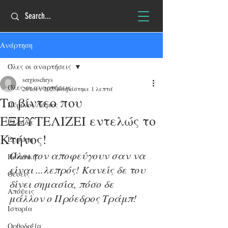
Ανάρτηση
Όλες οι αναρτήσεις
sergioschrys
Όλες οι αναρτήσεις
26 Ιουν 2025
διαβάστηκε 1 λεπτά
Το βίντεο που
Πύρινος Λόγιος
ΕΞΕΥΤΕΛΙΖΕΙ εντελώς το
Ελλάδα
Κτήνος!
Ευρώπη
Όλοι τον αποφεύγουν σαν να 
Πολιτική
είναι ...λεπρός! Κανείς δε του 
Θέσεις
δίνει σημασία, πόσο δε 
Απόψεις
μάλλον ο Πρόεδρος Τράμπ!
Ιστορία
Ορθοδοξία