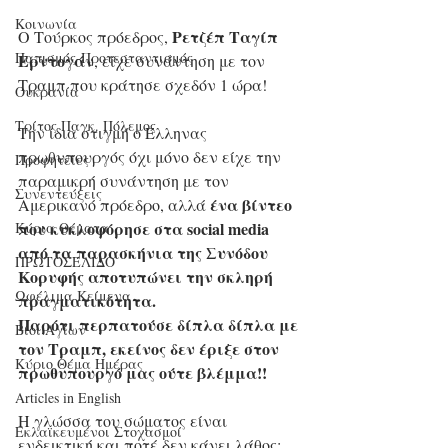
Κοινωνία
Ρετζέπ Ταγίπ 
Ο Τούρκος πρόεδρος, 
Παπισμός-Προτεσταντισμός
Ερντογάν
, είχε συνάντηση με τον 
Τραμπ που κράτησε σχεδόν 1 ώρα!
Ουκρανία
Τρίτος Παγκ. Πόλεμος
Την ίδια στιγμή ο Έλληνας 
πρωθυπουργός όχι μόνο δεν είχε την 
Προφητείες
παραμικρή συνάντηση με τον 
Συνεντεύξεις
ένα βίντεο 
Αμερικανό πρόεδρο, αλλά 
που κυκλοφόρησε στα social media 
Κύρια Θέματα
από τα παρασκήνια της Συνόδου 
ΠΡΩΤΟΣΕΛΙΔΟ
Κορυφής αποτυπώνει την σκληρή 
Ωφέλιμα Κείμενα
πραγματικότητα.
Παρότι περπατούσε δίπλα δίπλα με 
Βίοι Αγίων
τον Τραμπ, εκείνος δεν έριξε στον 
Κύριο Θέμα Ημέρας
πρωθυπουργό μας ούτε βλέμμα!!
Articles in English
Η γλώσσα του σώματος είναι 
Εκλαϊκευμένοι Στοχασμοί
ενδεικτική και ποτέ δεν κάνει λάθος: