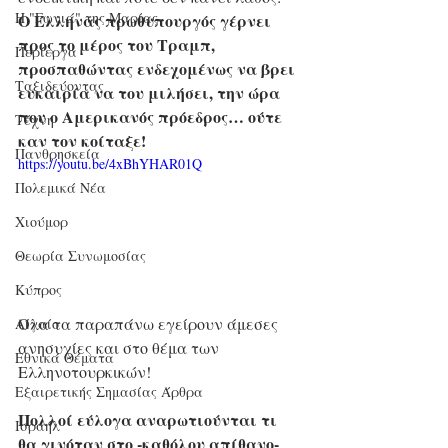
Η "Γωνιά" της Μαρίας
Ο Έλληνας πρωθυπουργός γέρνει 
προς το μέρος του Τραμπ, 
Περίεργα
προσπαθώντας ενδεχομένως να βρει 
Ταξιδεύοντας
ευκαιρία να του μιλήσει, την ώρα 
που ο Αμερικανός πρόεδρος… ούτε 
Τέχνη
καν τον κοίταξε!
Πανθρησκεία
https://youtu.be/4xBhYHAR01Q
Πολεμικά Νέα
Χιούμορ
Θεωρία Συνωμοσίας
Κύπρος
Όλα τα παραπάνω εγείρουν άμεσες 
Αιγαίο
ανησυχίες και στο θέμα των 
Εθνικά Θέματα
Ελληνοτουρκικών!
Εξαιρετικής Σημασίας Άρθρα
Πολλοί εύλογα αναρωτιούνται τι 
Ισραήλ
θα γινόταν στο -καθόλου απίθανο- 