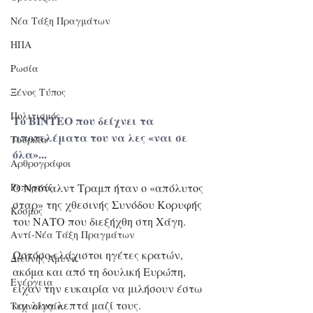
Νέα Τάξη Πραγμάτων
ΗΠΑ
Ρωσία
Ξένος Τύπος
Πολιτισμός
Tο ΒΙΝΤΕΟ που δείχνει τα 
αποτελέματα του να λες «ναι σε 
Τουρκία
όλα»...
Αρθρογράφοι
Ο Ντόναλντ Τραμπ ήταν ο «απόλυτος 
Ρεπορτάζ
σταρ» της χθεσινής Συνόδου Κορυφής 
Κόσμος
του ΝΑΤΟ που διεξήχθη στη Χάγη.
Αντί-Νέα Τάξη Πραγμάτων
Ωστόσο ελάχιστοι ηγέτες κρατών, 
Διεθνής Άμυνα
ακόμα και από τη δουλική Ευρώπη, 
Ενέργεια
είχαν την ευκαιρία να μιλήσουν έστω 
και λίγα λεπτά μαζί τους.
Τεχνολογία