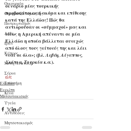
Οικονομία
σενάριο μίας τουρκικής 
προβοκάτσιας ή ακόμα και επίθεσης 
Θεωρία Συνομωσίας
κατά της Ελλάδας! Πώς θα 
Πατριωτισμός
αντιδρούσαν οι «σύμμαχοί» μας και 
Ασία
ιδίως η Αμερική απέναντι σε μία 
Ελλάδα η οποία βάλλεται συνεχώς 
Ιράν
από όλους τους γείτονές της και λέει 
Κύπρος
«ναι σε όλα»; (β
λ. Λιβύη, Αίγυπτος, 
).
Σκόπια, Τουρκία κ.α.
Μέση Ανατολή
Σύρια
el.gr
Επιστήμη
Ελλάδα
Ευρώπη
Kίνα
Μητσοτακισμός
Υγεία
Aντιθέσεις
Μητσοτακισμός