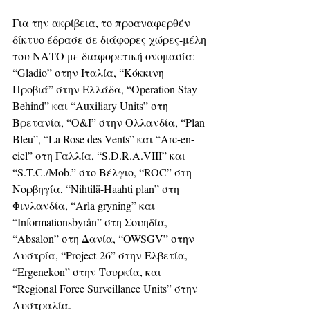
Για την ακρίβεια, το προαναφερθέν 
δίκτυο έδρασε σε διάφορες χώρες-μέλη 
του ΝΑΤΟ με διαφορετική ονομασία: 
“Gladio” στην Ιταλία, “Κόκκινη 
Προβιά” στην Ελλάδα, “Operation Stay 
Behind” και “Auxiliary Units” στη 
Βρετανία, “O&I” στην Ολλανδία, “Plan 
Bleu”, “La Rose des Vents” και “Arc-en-
ciel” στη Γαλλία, “S.D.R.A.VIII” και 
“S.T.C./Mob.” στο Βέλγιο, “ROC” στη 
Νορβηγία, “Nihtilä-Haahti plan” στη 
Φινλανδία, “Arla gryning” και 
“Informationsbyrån” στη Σουηδία, 
“Absalon” στη Δανία, “OWSGV” στην 
Αυστρία, “Project-26” στην Ελβετία, 
“Ergenekon” στην Τουρκία, και 
“Regional Force Surveillance Units” στην 
Αυστραλία.