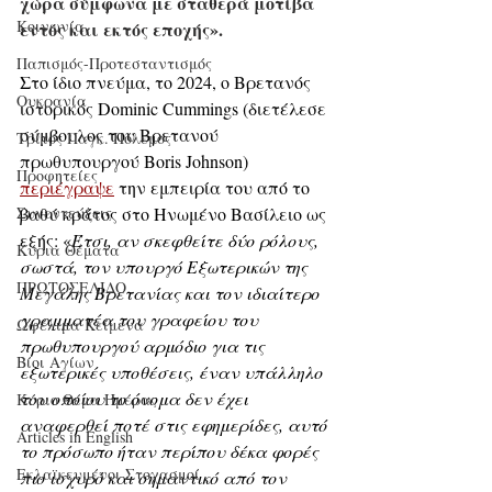
χώρα σύμφωνα με σταθερά μοτίβα 
Κοινωνία
εντός και εκτός εποχής».
Παπισμός-Προτεσταντισμός
Στο ίδιο πνεύμα, το 2024, ο Βρετανός 
Ουκρανία
ιστορικός Dominic Cummings (διετέλεσε 
σύμβουλος του Βρετανού 
Τρίτος Παγκ. Πόλεμος
πρωθυπουργού Boris Johnson) 
Προφητείες
περιέγραψε
 την εμπειρία του από το 
βαθύ κράτος στο Ηνωμένο Βασίλειο ως 
Συνεντεύξεις
εξής: «
Έτσι, αν σκεφθείτε δύο ρόλους, 
Κύρια Θέματα
σωστά, τον υπουργό Εξωτερικών της 
ΠΡΩΤΟΣΕΛΙΔΟ
Μεγάλης Βρετανίας και τον ιδιαίτερο 
γραμματέα του γραφείου του 
Ωφέλιμα Κείμενα
πρωθυπουργού αρμόδιο για τις 
Βίοι Αγίων
εξωτερικές υποθέσεις, έναν υπάλληλο 
του οποίου το όνομα δεν έχει 
Κύριο Θέμα Ημέρας
αναφερθεί ποτέ στις εφημερίδες, αυτό 
Articles in English
το πρόσωπο ήταν περίπου δέκα φορές 
Εκλαϊκευμένοι Στοχασμοί
πιο ισχυρό και σημαντικό από τον 