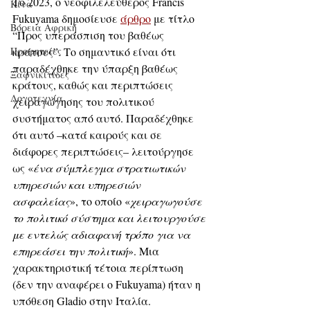
Το 2023, ο νεοφιλελεύθερος Francis 
Κίνα
Fukuyama δημοσίευσε 
άρθρο
 με τίτλο 
Βόρεια Αφρική
“Προς υπεράσπιση του βαθέως 
κράτους”. Το σημαντικό είναι ότι 
Προφητείες
παραδέχθηκε την ύπαρξη βαθέως 
Ξαφνικίτιδες
κράτους, καθώς και περιπτώσεις 
Λογοτεχνία
χειραγώγησης του πολιτικού 
συστήματος από αυτό. Παραδέχθηκε 
ότι αυτό –κατά καιρούς και σε 
διάφορες περιπτώσεις– λειτούργησε 
ως «
ένα σύμπλεγμα στρατιωτικών 
υπηρεσιών και υπηρεσιών 
ασφαλείας
», το οποίο «
χειραγωγούσε 
το πολιτικό σύστημα και λειτουργούσε 
με εντελώς αδιαφανή τρόπο για να 
επηρεάσει την πολιτική
». Μια 
χαρακτηριστική τέτοια περίπτωση 
(δεν την αναφέρει ο Fukuyama) ήταν η 
υπόθεση Gladio στην Ιταλία.