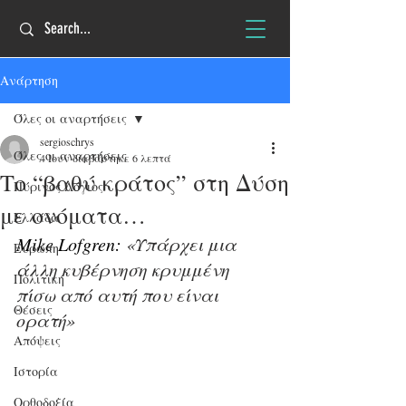
Ανάρτηση
Όλες οι αναρτήσεις
sergioschrys
Όλες οι αναρτήσεις
4 Ιουν
διαβάστηκε 6 λεπτά
Το “βαθύ κράτος” στη Δύση
Πύρινος Λόγιος
με ονόματα…
Ελλάδα
Mike Lofgren: 
«Υπάρχει μια 
Ευρώπη
άλλη κυβέρνηση κρυμμένη 
Πολιτική
πίσω από αυτή που είναι 
Θέσεις
ορατή»
Απόψεις
Ιστορία
Ορθοδοξία