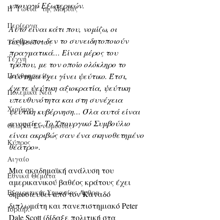
υπουργό Εξωτερικών.
Η "Γωνιά" της Μαρίας
Περίεργα
Αυτό είναι κάτι που, νομίζω, οι 
άνθρωποι δεν το συνειδητοποιούν 
Ταξιδεύοντας
πραγματικά… Είναι μέρος του 
Τέχνη
τρόπου, με τον οποίο ολόκληρο το 
σύστημα έχει γίνει ψεύτικο. Έτσι, 
Πανθρησκεία
έχετε ψεύτικη αξιοκρατία, ψεύτικη 
Πολεμικά Νέα
υπευθυνότητα και στη συνέχεια 
Χιούμορ
ψεύτικη κυβέρνηση… Όλα αυτά είναι 
ανοησίες. Το Υπουργικό Συμβούλιο 
Θεωρία Συνωμοσίας
είναι ακριβώς σαν ένα σκηνοθετημένο 
Κύπρος
θέατρο»
.
Αιγαίο
Μια ακαδημαϊκή ανάλυση του 
Εθνικά Θέματα
αμερικανικού βαθέος κράτους έχει 
Εξαιρετικής Σημασίας Άρθρα
δημοσιευθεί από τον Καναδό 
διπλωμάτη και πανεπιστημιακό Peter 
Ισραήλ
Dale Scott (δίδαξε πολιτική στα 