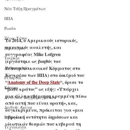
Νέα Τάξη Πραγμάτων
ΗΠΑ
Ρωσία
Ξένος Τύπος
Το 2014, ο Αμερικανός ιστορικός, 
αμυντικός αναλυτής, και 
Πολιτισμός
συγγραφέας Mike Lofgren 
Τουρκία
(εργάστηκε ως βοηθός του 
Ρεπουμπλικανικού Κόμματος στο 
Αρθρογράφοι
Κογκρέσο των ΗΠΑ) στο δοκίμιό του 
Ρεπορτάζ
“
Anatomy of the Deep State
“, όρισε το 
Κόσμος
“βαθύ κράτος” ως εξής: «Υπάρχει 
μια άλλη κυβέρνηση κρυμμένη πίσω 
Αντί-Νέα Τάξη Πραγμάτων
από αυτή που είναι ορατή», και, 
Διεθνής Άμυνα
συγκεκριμένα, πρόκειται για «μια 
υβριδική οντότητα δημόσιων και 
Ενέργεια
ιδιωτικών θεσμών που κυβερνά τη 
Τεχνολογία