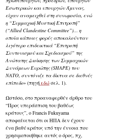
πρωθυπουργών, προέδρων, υπουργών 
Εσωτερικών και υπουργών Άμυνας, 
είχαν αναμειχθεί στη συνωμοσία, ενώ 
η “Συμμαχική Μυστική Επιτροπή” 
(“Allied Clandestine Committee”)… η 
οποία κάποιες φορές αποκαλούνταν 
λιγότερο επιδεικτικά “Επιτροπή 
Συντονισμού και Σχεδιασμού” της 
Ανώτατης Διοίκησης των Συμμαχικών 
Δυνάμεων Ευρώπης (SHAPE) του 
ΝΑΤΟ, συντόνιζε τα δίκτυα σε διεθνές 
επίπεδο
» (πηγή
 εδώ
 σελ. 1).
Ωστόσο, στο προαναφερθέν άρθρο του 
“Προς υπεράσπιση του βαθέως 
κράτους”, ο Francis Fukuyama 
αποφαίνεται ότι οι ΗΠΑ δεν έχουν 
ένα βαθύ κράτος υπό την έννοια που 
χρησιμοποιήθηκε αυτός ο όρος, πχ, 