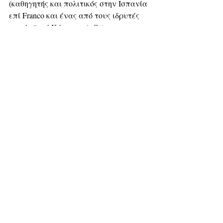
(καθηγητής και πολιτικός στην Ισπανία 
επί Franco και ένας από τους ιδρυτές 
του Λαϊκού Κόμματος), Otto von 
Habsburg (τελευταίος πρίγκιπας της 
Αυστρο-Ουγγαρίας, διετέλεσε 
ευρωβουλευτής του βαυαρικού CSU 
και πρόεδρος της Διεθνούς 
Πανευρωπαϊκής Ένωσης), Henry 
Kissinger (υπουργός Εξωτερικών των 
ΗΠΑ). Επίσης, οι Jean Monnet 
(διπλωμάτης και ένας από τους 
πατέρες της EΕ), John Negroponte 
(διπλωμάτης και πρώτος επικεφαλής 
όλων των μυστικών υπηρεσιών των 
ΗΠΑ), Richard Nixon (διετέλεσε 
πρόεδρος των ΗΠΑ), David Rockefeller 
(τραπεζίτης), Donald Rumsfeld 
(υπουργός Άμυνας των ΗΠΑ) και 
Margaret Thatcher (διετέλεσε 