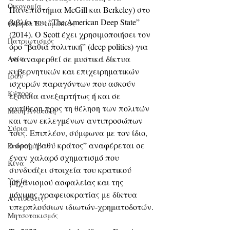
Οικονομία
Πανεπιστήμια McGill και Berkeley) στο 
βιβλίο του “The American Deep State” 
Θεωρία Συνομωσίας
(2014). Ο Scott έχει χρησιμοποιήσει τον 
Πατριωτισμός
όρο “βαθιά πολιτική” (deep politics) για 
να αναφερθεί σε μυστικά δίκτυα 
Ασία
κυβερνητικών και επιχειρηματικών 
Ιράν
ισχυρών παραγόντων που ασκούν 
Κύπρος
εξουσία ανεξαρτήτως ή και σε 
αντίθεση προς τη θέληση των πολιτών 
Μέση Ανατολή
και των εκλεγμένων αντιπροσώπων 
Σύρια
τους. Επιπλέον, σύμφωνα με τον ίδιο, 
ο όρος “βαθύ κράτος” αναφέρεται σε 
Επιστήμη
έναν χαλαρό σχηματισμό που 
Kίνα
συνδυάζει στοιχεία του κρατικού 
Υγεία
μηχανισμού ασφαλείας και της 
μόνιμης γραφειοκρατίας με δίκτυα 
Aντιθέσεις
υπερπλούσιων ιδιωτών-χρηματοδοτών.
Μητσοτακισμός