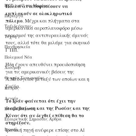
Η "Γωνιά" της Μαρίας
Πολλά αν αποφασίσουν να 
εμπλακούν σε ολοκληρωτικό 
Περίεργα
πόλεμο
. Μέχρι και πλήγματα στα 
Ταξιδεύοντας
αμερικανικά αεροπλανοφόρο μέσω 
κορεσμού της αντιπυραυλικής άμυνάς 
Τέχνη
τους, αλλά τότε θα μιλάμε για σκηνικό 
Πανθρησκεία
Γ’ΠΠ.
Πολεμικά Νέα
Ήδη έχουν απευθύνει προειδοποίηση 
Χιούμορ
για τις αμερικανικές βάσεις της 
Θεωρία Συνωμοσίας
Α.Μεσογείου μεταξύ των οποίων και η 
Σούδα.
Κύπρος
Αιγαίο
Το Ιράν φαίνεται ότι έχει την 
διαβεβαίωση και της Ρωσίας και της 
Εθνικά Θέματα
Κίνας ότι αν δεχθεί επίθεση θα το 
Εξαιρετικής Σημασίας Άρθρα
στηρίξουν.
Ισραήλ
Ιρανική πηγή ανέφερε επίσης στο Al 