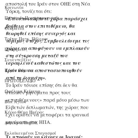
αποστολή του Ιράν στον ΟΗΕ στη Νέα 
Κοινωνία
Υόρκη, τονίζεται ότι:
Παπισμός-Προτεσταντισμός
«Εάν οποιαδήποτε χώρα παράσχει 
βοήθεια στον επιτιθέμενο, θα 
Ουκρανία
θεωρηθεί επίσης συνεργός και 
Τρίτος Παγκ. Πόλεμος
νόμιμος στόχος. Συμβουλεύουμε τις 
χώρες να αποφύγουν να εμπλακούν 
Προφητείες
στη σύγκρουση μεταξύ του 
Συνεντεύξεις
ισραηλινού καθεστώτος και του 
Ιράν και να αποστασιοποιηθούν 
Κύρια Θέματα
από τη διαμάχη».
ΠΡΩΤΟΣΕΛΙΔΟ
Το Ιράν τόνισε επίσης ότι δεν θα 
Ωφέλιμα Κείμενα
σταλούν μηνύματα προς τους 
«επιτιθέμενους» παρά μόνο μέσω των 
Βίοι Αγίων
Ελβετών διπλωματών, της χώρας που 
Κύριο Θέμα Ημέρας
έχει οριστεί να μεταφέρει τα ιρανικά 
μηνύματα στις ΗΠΑ.
Articles in English
Εκλαϊκευμένοι Στοχασμοί
Τι μπορούν να κάνουν οι Ιρανοί; 