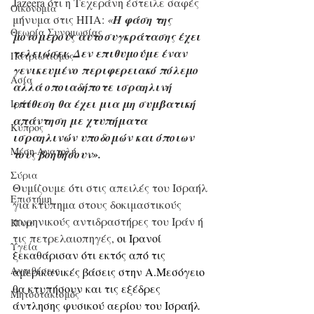
Jazeera ότι η Τεχεράνη έστειλε σαφές 
Οικονομία
μήνυμα στις ΗΠΑ: 
«
Η φάση της 
Θεωρία Συνομωσίας
μονομερούς αυτοσυγκράτασης έχει 
τελειώσει. Δεν επιθυμούμε έναν 
Πατριωτισμός
γενικευμένο περιφερειακό πόλεμο 
Ασία
αλλά οποιαδήποτε ισραηλινή 
επίθεση θα έχει μια μη συμβατική 
Ιράν
απάντηση με χτυπήματα 
Κύπρος
ισραηλινών υποδομών και όποιων 
Μέση Ανατολή
τους βοηθήσουν».
Σύρια
Θυμίζουμε ότι στις απειλές του Ισραήλ 
Επιστήμη
για κτύπημα στους δοκιμαστικούς 
πυρηνικούς αντιδραστήρες του Ιράν ή 
Kίνα
τις πετρελαιοπηγές,
 οι Ιρανοί 
Υγεία
ξεκαθάρισαν ότι εκτός από τις 
Aντιθέσεις
αμερικανικές βάσεις στην Α.Μεσόγειο 
θα κτυπήσουν και τις εξέδρες 
Μητσοτακισμός
άντλησης φυσικού αερίου του Ισραήλ 