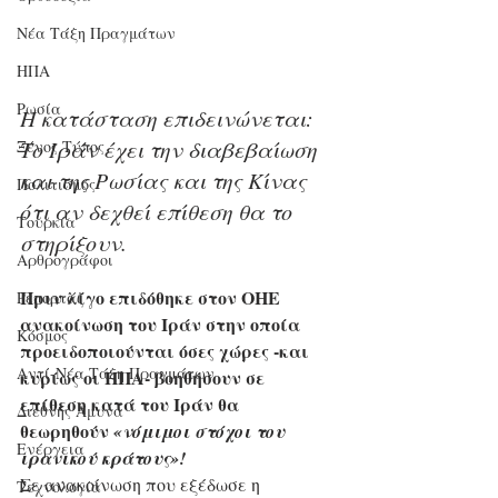
Νέα Τάξη Πραγμάτων
ΗΠΑ
Ρωσία
Η κατάσταση επιδεινώνεται: 
Το Ιράν έχει την διαβεβαίωση 
Ξένος Τύπος
και της Ρωσίας και της Κίνας 
Πολιτισμός
ότι αν δεχθεί επίθεση θα το 
Τουρκία
στηρίξουν.
Αρθρογράφοι
Πριν λίγο επιδόθηκε στον ΟΗΕ 
Ρεπορτάζ
ανακοίνωση του Ιράν στην οποία 
Κόσμος
προειδοποιούνται όσες χώρες -και 
Αντί-Νέα Τάξη Πραγμάτων
κυρίως οι ΗΠΑ- βοηθήσουν σε 
επίθεση κατά του Ιράν θα 
Διεθνής Άμυνα
θεωρηθούν 
«νόμιμοι στόχοι του 
Ενέργεια
ιρανικού κράτους»! 
Σε ανακοίνωση που εξέδωσε η 
Τεχνολογία