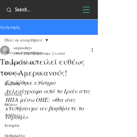
Ανάρτηση
Όλες οι αναρτήσεις
sergioschrys
Όλες οι αναρτήσεις
4 Οκτ 2024
διαβάστηκε 2 λεπτά
Το Ιράν απειλεί ευθέως
Πύρινος Λόγιος
τους Αμερικανούς!
Ελλάδα
Επιδόθηκε επίσημο 
Ευρώπη
τελεσίγραφο από το Ιράν στις 
Πολιτική
ΗΠΑ μέσω ΟΗΕ: «Θα σας 
Θέσεις
κτυπήσουμε αν βοηθήσετε το 
Απόψεις
Ισραήλ»
Ιστορία
Ορθοδοξία