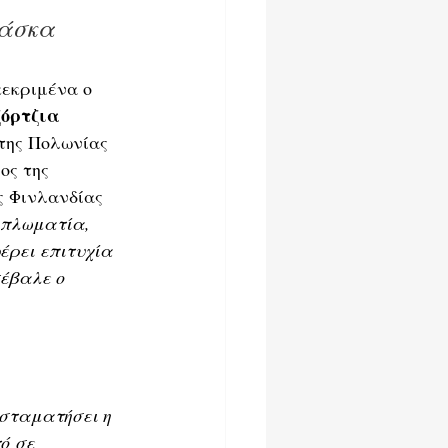
λάσκα
κεκριμένα ο 
όρτζια 
της Πολωνίας 
ος της 
ς Φινλανδίας
ιπλωματία, 
έρει επιτυχία 
έβαλε ο 
σταματήσει η 
ό σε 