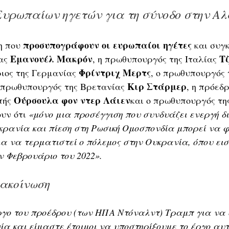
Ευρωπαίων ηγετών για τη σύνοδο στην Α
προσυπογράφουν οι ευρωπαίοι ηγέτες
η που 
 και συγ
Εμανουέλ Μακρόν
Τζ
ας 
, η πρωθυπουργός της Ιταλίας 
Φρίντριχ Μερτς
ριος της Γερμανίας 
, ο πρωθυπουργός 
Κιρ Στάρμερ
η πρωθυπουργός της Βρετανίας 
, η πρόεδρ
Ούρσουλα φον ντερ Λάιεν
ής 
και ο πρωθυπουργός τη
ουν ότι 
«μόνο μια προσέγγιση που συνδυάζει ενεργή δ
κρανία και πίεση στη Ρωσική Ομοσπονδία μπορεί να φ
ια να τερματιστεί ο πόλεμος στην Ουκρανία, όπου εισ
ν Φεβρουάριο του 2022».
νακοίνωση
ργο του προέδρου (των ΗΠΑ Ντόναλντ) Τραμπ για να 
α και είμαστε έτοιμοι να υποστηρίξουμε το έργο αυτ