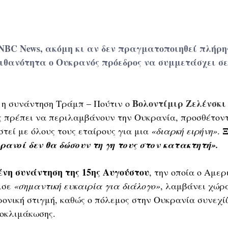
NBC News, ακόμη κι αν δεν πραγματοποιηθεί πλήρη
ιθανότητα ο Ουκρανός πρόεδρος να συμμετάσχει σε
Βολοντίμιρ Ζελένσκι
 η συνάντηση Τράμπ – Πούτιν ο 
ς πρέπει να περιλαμβάνουν την Ουκρανία, προσθέτοντα
Ξ
τεί με όλους τους εταίρους για μια 
«διαρκή ειρήνη»
. 
κρανοί δεν θα δώσουν τη γη τους στον κατακτητή».
νη συνάντηση της 15ης Αυγούστου
, την οποία ο Αμερ
σε 
«σημαντική ευκαιρία για διάλογο»
, λαμβάνει χώρα
ρονική στιγμή, καθώς ο πόλεμος στην Ουκρανία συνεχίζ
ποκλιμάκωσης.