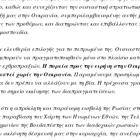
, καθώς και συνεχίζοντας την ουσιαστική στρατιωτική
ιξή μας στην Ουκρανία, συμπεριλαμβανομένης αυτής 
ς των προθύμων, και διατηρώντας και επιβάλλοντας 
Ομοσπονδία.
ν ελευθερία επιλογής για το πεπρωμένο της. Ουσιαστι
μπορούν να πραγματοποιηθούν μόνο στο πλαίσιο κατ
ν εχθροπραξιών. 
Η πορεία προς την ειρήνη στην Ουκ
στεί χωρίς την Ουκρανία.
 Παραμένουμε προσηλωμέ
ρα δεν πρέπει να αλλάζουν με τη βία. Η τρέχουσα γρ
 το σημείο εκκίνησης των διαπραγματεύσεων.
τι η απρόκλητη και παράνομη εισβολή της Ρωσίας στ
 παραβίαση του Χάρτη των Ηνωμένων Εθνών, της Τελι
νημονίου της Βουδαπέστης και των διαδοχικών ρωσικών
 ακλόνητη δέσμευσή μας στην κυριαρχία, την ανεξαρτ