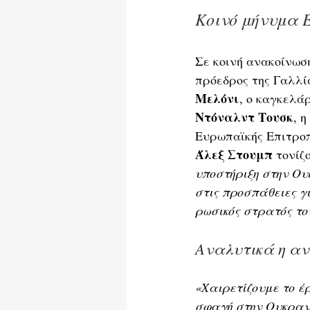
Κοινό μήνυμα 
Σε κοινή ανακοίνωσ
πρόεδρος της Γαλλί
Μελόνι
, ο καγκελά
Ντόναλντ Τουσκ
, 
Ευρωπαϊκής Επιτροπ
Άλεξ Στουμπ
 τονίζ
υποστήριξη στην Ου
στις προσπάθειες γ
ρωσικός στρατός το
Αναλυτικά η α
«Χαιρετίζουμε το έ
σφαγή στην Ουκρανί