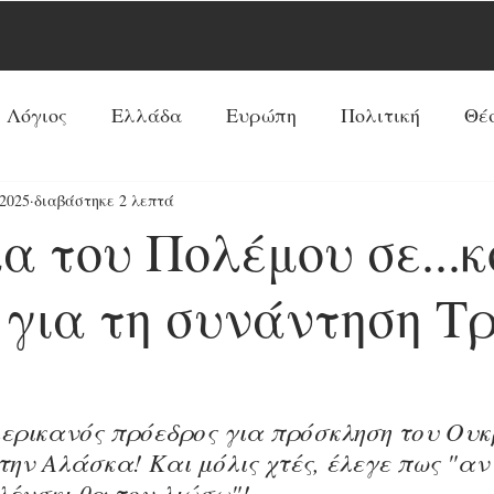
 Λόγιος
Ελλάδα
Ευρώπη
Πολιτική
Θέ
2025
διαβάστηκε 2 λεπτά
Νέα Τάξη Πραγμάτων
ΗΠΑ
Ρωσία
Ξένος 
α του Πολέμου σε...κ
Ρεπορτάζ
Κόσμος
Αντί-Νέα Τάξη Πραγμά
 για τη συνάντηση Τ
!
Κοινωνία
Παπισμός-Προτεσταντισμός
Ουκ
μερικανός πρόεδρος για πρόσκληση του Ου
ην Αλάσκα! Και μόλις χτές, έλεγε πως "αν
Προφητείες
Συνεντεύξεις
Κύρια Θέματα
λένσκι θα τον λιώσω"!