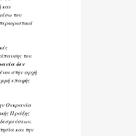
 και 
μέσω του 
περιοριστικά 
κές 
άπαυσης του 
ρανία δεν 
νοι στην αρχή 
αμμή επαφής 
ην Ουκρανία 
κής Πράξης 
 δεσμεύσεων. 
ησία και την 