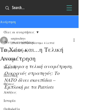
Ανάρτηση
Όλες οι αναρτήσεις
sergioschrys
Όλες οι αναρτήσεις
22 Ιουλ 2024
διαβάστηκε 4 λεπτά
Το Χάος και...η Τελική
Πύρινος Λόγιος
Αναμέτρηση
Ελλάδα
Σύντομα η τελική αναμέτρηση, 
Ευρώπη
Ουκρανός στρατηγός: Το 
Πολιτική
ΝΑΤΟ δίνει σκουπίδια – 
Θέσεις
Εμπλοκή με τα Patriots
Απόψεις
Ιστορία
Ορθοδοξία