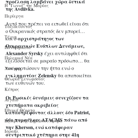
προέλαση λαμβάνει χώρα δυτικά 
Η "Γωνιά" της Μαρίας
της Avdiivka.
Περίεργα
Αυτό που πρέπει να ειπωθεί είναι ότι 
Ταξιδεύοντας
ο Ουκρανικός στρατός δεν μπορεί… 
Τέχνη
αρχιστράτηγος των 
και ο 
Ουκρανικών Ενόπλων Δυνάμεων, 
Πανθρησκεία
Alexander Syrsky
 έχει αντιληφθεί ότι 
Πολεμικά Νέα
εξελίσσεται σε μοιραίο πρόσωπο… θα 
του φορτώσουν την ήττα ενώ ο 
Χιούμορ
εγκληματίας Zelensky
 θα αποποιείται 
Θεωρία Συνωμοσίας
των ευθυνών του.
Κύπρος
Οι Ρωσικές δυνάμεις συνεχίζουν τα 
Αιγαίο
χτυπήματα ακριβείας 
Εθνικά Θέματα
καταστρέφοντας άλλους δύο Patriot, 
δύο πυραύλους ATACMS πάνω από 
Εξαιρετικής Σημασίας Άρθρα
την Kherson, ενώ κατάφεραν 
Ισραήλ
συντριπτικό χτύπημα στην 41η 