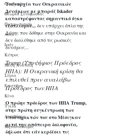
Ταξιαρχία των Ουκρανικών 
Οικονομία
Δυνάμεων με μπαράζ Iskader 
Θεωρία Συνομωσίας
καταστρέφοντας σημαντικό όγκο 
Πατριωτισμός
εξοπλισμού... 
δεν υπάρχει όπλο της 
Δύσης που δόθηκε στην Ουκρανία και 
Ασία
δεν διαλύθηκε από τις ρωσικές 
Ιράν
δυνάμεις... 
Κύπρος
Trump (Υποψήφιος Πρόεδρος 
Μέση Ανατολή
ΗΠΑ): Η Ουκρανική κρίση θα 
Σύρια
επιλυθεί πριν αναλάβω 
Επιστήμη
Πρόεδρος των ΗΠΑ 
Kίνα
Ο πρώην πρόεδρος των ΗΠΑ Trump, 
Υγεία
στην πρώτη συγκέντρωση των 
Aντιθέσεις
υποστηρικτών του στο Μίσιγκαν 
μετά την απόπειρα δολοφονία, 
Μητσοτακισμός
δήλωσε ότι εάν κερδίσει τις 