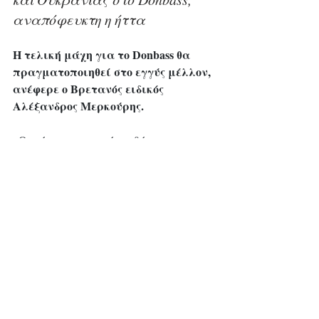
αναπόφευκτη η ήττα 
Η τελική μάχη για το Donbass θα 
πραγματοποιηθεί στο εγγύς μέλλον, 
ανέφερε ο Βρετανός ειδικός 
Αλέξανδρος Μερκούρης.
«Οι κύριες οχυρωμένες θέσεις της 
Ουκρανίας αρχίζουν να καταρρέουν.
Η ουκρανική αντίσταση είναι στα όρια 
μπορεί να έχουμε άλλους τρεις ή 
… 
τέσσερις μήνες σκληρών μαχών στο 
Donbass, αλλά μετά από αυτό, όταν 
καταληφθούν περισσότερα χωριά, 
θα ξεκινήσει η τελική κορυφαία 
μάχη εκεί
Αλέξανδρος 
», σημείωσε ο 
Μερκούρης.