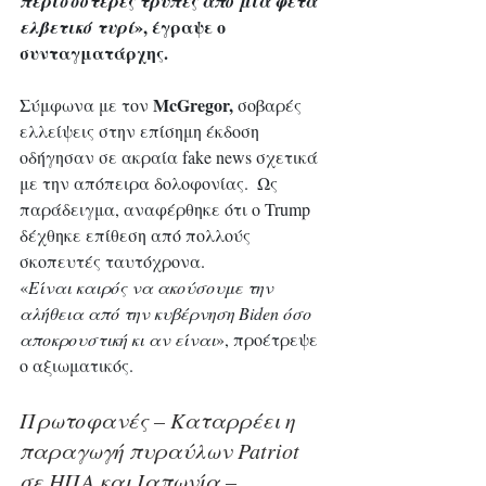
περισσότερες τρύπες από μια φέτα 
», έγραψε ο 
ελβετικό τυρί
συνταγματάρχης.
McGregor,
Σύμφωνα με τον 
 σοβαρές 
ελλείψεις στην επίσημη έκδοση 
οδήγησαν σε ακραία fake news σχετικά 
με την απόπειρα δολοφονίας.  Ως 
παράδειγμα, αναφέρθηκε ότι ο Trump 
δέχθηκε επίθεση από πολλούς 
σκοπευτές ταυτόχρονα.
«
Είναι καιρός να ακούσουμε την 
αλήθεια από την κυβέρνηση Biden όσο 
αποκρουστική κι αν είναι
», προέτρεψε 
ο αξιωματικός.
Πρωτοφανές – Καταρρέει η 
παραγωγή πυραύλων Patriot 
σε ΗΠΑ και Ιαπωνία – 