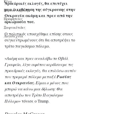
Κίνα
προεδρικές εκλογές, θα επιτύχει 
μια διευθέτηση της σύγκρουσης στην 
Βόρεια Αφρική
Ουκρανία ακόμη και πριν από την 
Προφητείες
ορκωμοσία του.
Ξαφνικίτιδες
Ο πολιτικός υποσχέθηκε επίσης στους 
Λογοτεχνία
συγκεντρωμένους ότι θα αποτρέψει το 
τρίτο παγκόσμιο πόλεμο. 
«
Ακόμη και πριν αναλάβω το Οβάλ 
Γραφείο, λίγο αφότου κερδίσουμε τις 
προεδρικές εκλογές, θα επιλύσω αυτόν 
τον τρομερό πόλεμο μεταξύ 
Ρωσίας 
και Ουκρανίας. 
Είμαι ο μόνος που 
μπορώ να κάνω μια δήλωση: Θα 
αποτρέψω τον Τρίτο Παγκόσμιο 
Πόλεμο»
 τόνισε ο Trump.
Douglas McGregor 