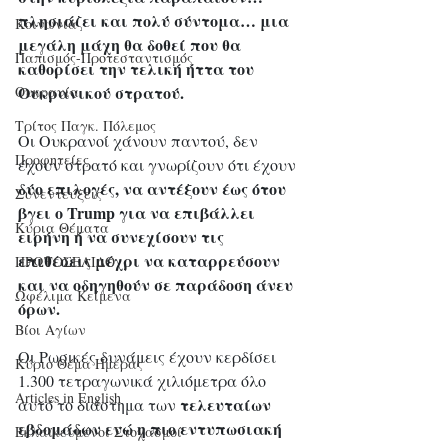
πλησιάζει και πολύ σύντομα… μια 
Κοινωνία
μεγάλη μάχη θα δοθεί που θα 
Παπισμός-Προτεσταντισμός
καθορίσει την τελική ήττα του 
Ουκρανικού στρατού.
Ουκρανία
Τρίτος Παγκ. Πόλεμος
Οι Ουκρανοί χάνουν παντού, δεν 
Προφητείες
έχουν στρατό και γνωρίζουν ότι έχουν
δύο επιλογές, να αντέξουν έως ότου 
Συνεντεύξεις
βγει ο Trump για να επιβάλλει 
Κύρια Θέματα
ειρήνη ή να συνεχίσουν τις 
επιθέσεις μέχρι να καταρρεύσουν 
ΠΡΩΤΟΣΕΛΙΔΟ
και να οδηγηθούν σε παράδοση άνευ 
Ωφέλιμα Κείμενα
όρων.
Βίοι Αγίων
Οι Ρωσικές δυνάμεις έχουν κερδίσει 
Κύριο Θέμα Ημέρας
1.300 τετραγωνικά χιλιόμετρα όλο 
Articles in English
 τελευταίων 
αυτό το διάστημα των
εβδομάδων ενώ η πιο εντυπωσιακή 
Εκλαϊκευμένοι Στοχασμοί