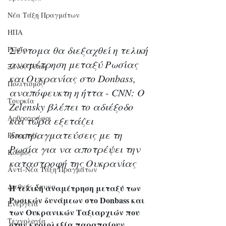
Νέα Τάξη Πραγμάτων
ΗΠΑ
Σύντομα θα διεξαχθεί η τελική 
Ρωσία
αναμέτρηση μεταξύ Ρωσίας 
Ξένος Τύπος
και Ουκρανίας στο Donbass, 
Πολιτισμός
αναπόφευκτη η ήττα - CNN: Ο 
Τουρκία
Zelensky βλέπει το αδιέξοδο 
Αρθρογράφοι
και τώρα εξετάζει 
διαπραγματεύσεις με τη 
Ρεπορτάζ
Ρωσία για να αποτρέψει την 
Κόσμος
καταστροφή της Ουκρανίας
Αντί-Νέα Τάξη Πραγμάτων
Διεθνής Άμυνα
Η τελική αναμέτρηση μεταξύ των 
Ρωσικών δυνάμεων στο Donbass και 
Ενέργεια
των Ουκρανικών Ταξιαρχιών που 
Τεχνολογία
στην κυριολεξία παραπαίουν… 