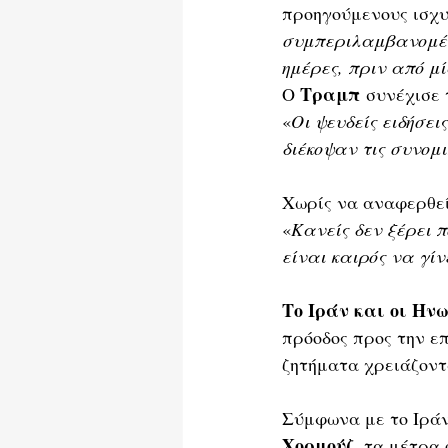
προηγούμενους ισχυ
συμπεριλαμβανομένω
ημέρες, πριν από μ
Τραμπ
Ο 
 συνέχισε 
«
Οι ψευδείς ειδήσει
διέκοψαν τις συνομι
Χωρίς να αναφερθεί 
«
Κανείς δεν ξέρει 
είναι καιρός να γί
Το Ιράν και οι Ην
πρόοδος προς την ε
ζητήματα χρειάζοντα
Σύμφωνα με το Ιράν
Χορμούζ
, τα μέτρα