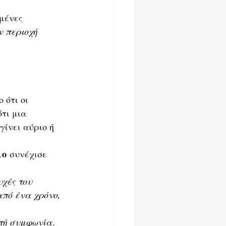
μένες 
ν περιοχή 
ότι οι 
τι μια 
ίνει αύριο ή 
ιο
 συνέχισε 
χές του 
από ένα χρόνο, 
κτή συμφωνία
.