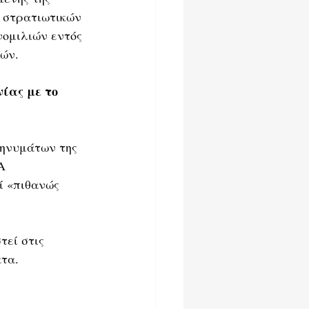
 στρατιωτικών 
νομιλιών εντός 
κών.
ίας με το 
ηνυμάτων της 
Α 
ί «πιθανώς 
τεί στις 
τα.