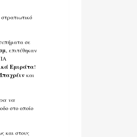
ο στρατιωτικό 
τυπήματα σε 
σμ
, επιτέθηκαν 
ΗΠΑ
ικά Εμιράτα
!
Μπαχρέιν
 και 
ώρα να 
οδο στο οποίο 
ως και στους 