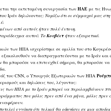
ΗΑΕ
εται την εκτεταμένη συνεργασία των 
 με τις Ηνω
του Ιράν δηλώνοντας: 
Νομίζω ότι οι σύμμαχοί μας στη
ύ.
μένων από αυτούς ήταν πολύ έντονη.
παράδειγμα αυτού. Το 
Κουβέιτ
 ήταν εξαιρετικό.
κών των ΗΠΑ ισχυρίστηκε σε ομιλία του στο Κογκρέσο 
 εξακολουθούν να διαπραγματεύονται με το Ιράν και ό
ν θα μπορούσε να επιτευχθεί σήμερα, θα μπορούσε να γ
δα.
Ρούμπ
άζ του CNN, ο Υπουργός Εξωτερικών των ΗΠΑ 
υρισμούς και δηλώσεις του, λέγοντας:
ις των ΗΠΑ με το Ιράν μπορεί να περιλαμβάνουν πτυ
γράμματος που μόλις πριν από ένα μήνα, μόλις πριν 
αναφέρουν.
ποτελεί εγγύηση ότι τελικά θα οδηγήσει σε μια αποδε