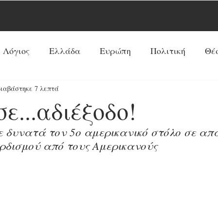
 Λόγιος
Ελλάδα
Ευρώπη
Πολιτική
Θέ
διαβάστηκε 7 λεπτά
Νέα Τάξη Πραγμάτων
ΗΠΑ
Ρωσία
Ξένος 
ε...αδιέξοδο!
Ρεπορτάζ
Κόσμος
Αντί-Νέα Τάξη Πραγμά
ε δυνατά τον 5ο αμερικανικό στόλο σε απ
δισμού από τους Αμερικανούς 
Κοινωνία
Παπισμός-Προτεσταντισμός
Ουκ
Προφητείες
Συνεντεύξεις
Κύρια Θέματα