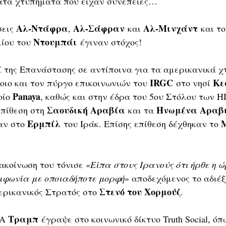
τα χτυπήματα που είχαν συνέπειες…
Αλ-Ντάφρα
Αλ-Σάφραν
Αλ-Μινχάντ
εις 
, 
 και 
 και τ
Ντουμπάι
ίου του 
 έγιναν στόχος!
οί της Επανάστασης σε αντίποινα για τα αμερικανικά χ
IRGC
Κε
ιο και τον πύργο επικοινωνιών του 
 στο νησί 
Panaya
ίο 
, καθώς και στην έδρα του 5ου Στόλου των 
Σαουδική Αραβία
Ηνωμένα Αραβ
πίθεση στη 
 και τα 
Ερμπίλ
αν στο 
 του Ιράκ. Επίσης επίθεση δέχθηκαν το 
ακοίνωση του τόνισε «
Είπα στους Ιρανούς ότι ήρθε η 
μφωνία με οποιαδήποτε μορφή
» αποδεχόμενος το αδιέξ
Στενό του Χορμούζ
ερικανικός Στρατός στο 
.
Τραμπ
Α 
 έγραψε στο κοινωνικό δίκτυο Truth Social, όπ