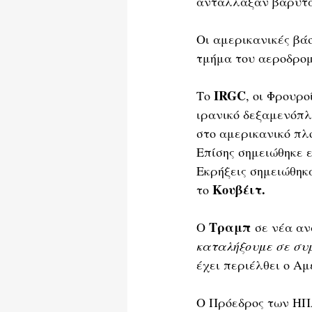
αντάλλαξαν βαρύτα
Οι αμερικανικές βάσ
τμήμα του αεροδρομ
IRGC
Το 
, οι Φρουρ
ιρανικό δεξαμενόπλο
στο αμερικανικό πλο
Επίσης σημειώθηκε ε
Εκρήξεις σημειώθηκ
Κουβέιτ.
το 
Τραμπ
Ο 
 σε νέα αν
καταλήξουμε σε συ
έχει περιέλθει ο Αμ
Ο Πρόεδρος των ΗΠ