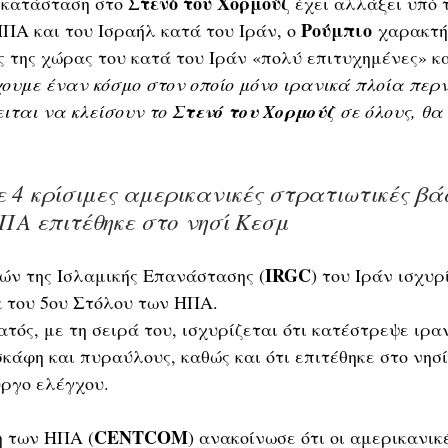
Στενό του Χορμούζ
 κατάσταση στο 
 έχει αλλάξει υπό 
Ρούμπιο
ΠΑ και του Ισραήλ κατά του Ιράν, ο 
 χαρακτή
ς της χώρας του κατά του Ιράν «πολύ επιτυχημένες» κα
ουμε έναν κόσμο στον οποίο μόνο ιρανικά πλοία περ
ιται να κλείσουν το 
Στενό του Χορμούζ
 σε όλους, θα
 4 κρίσιμες αμερικανικές στρατιωτικές βάσ
ΗΠΑ επιτέθηκε στο νησί Κεσμ
IRGC
ν της Ισλαμικής Επανάστασης (
) του Ιράν ισχυρ
α του 5ου Στόλου των ΗΠΑ.
τός, με τη σειρά του, ισχυρίζεται ότι κατέστρεψε ιρα
άφη και πυραύλους, καθώς και ότι επιτέθηκε στο νησί
ργο ελέγχου.
CENTCOM
η των ΗΠΑ (
) ανακοίνωσε ότι οι αμερικανικ