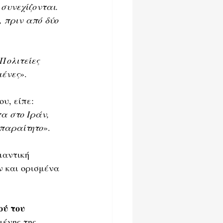
 συνεχίζονται. 
 πριν από δύο 
Πολιτείες 
μένες
».
υ, είπε: 
α στο Ιράν, 
απαραίτητο
».
μαντική 
ν και ορισμένα 
ού του 
ένης της 