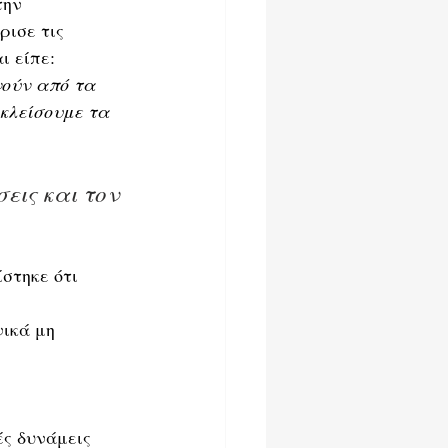
την 
ρισε τις 
ι είπε:
νούν από τα 
 κλείσουμε τα 
εις και τον 
ίστηκε ότι 
νικά μη 
 
ές δυνάμεις 