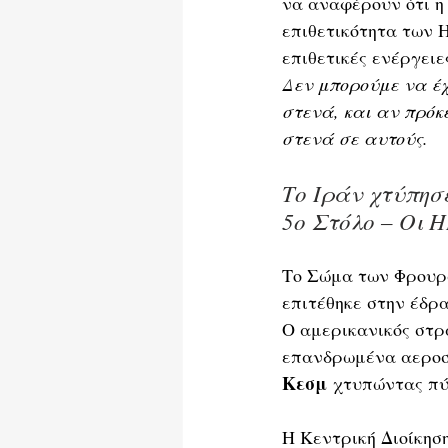
να αναφέρουν ότι η
επιθετικότητα των Η
επιθετικές ενέργειε
Δεν μπορούμε να έχ
στενά, και αν πρόκε
στενά σε αυτούς.
Το Ιράν χτύπησε
5ο Στόλο – Οι 
Το Σώμα των Φρουρώ
επιτέθηκε στην έδρ
Ο αμερικανικός στρα
επανδρωμένα αεροσκ
Κεσμ
 χτυπώντας πύ
Η Κεντρική Διοίκησ