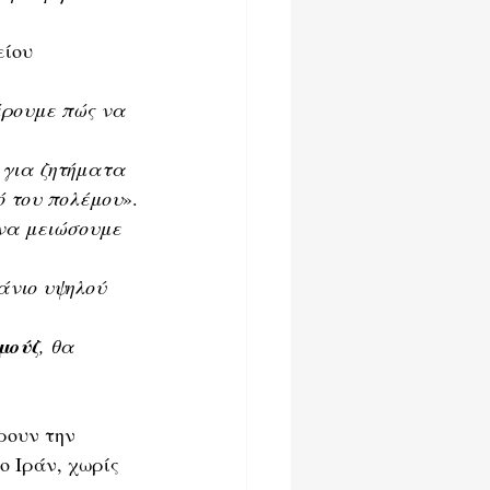
ίου 
έρουμε πώς να 
 για ζητήματα 
ό του πολέμου
».
να μειώσουμε 
άνιο υψηλού 
μούζ
, θα 
ρουν την 
 Ιράν, χωρίς 