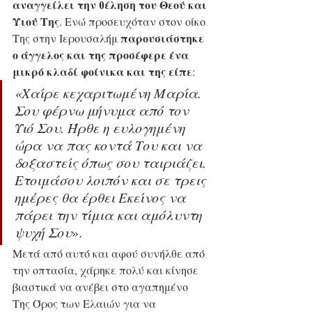
αναγγείλει την θέληση του Θεού και 
Υιού Της
. Ενώ προσευχόταν στον οίκο 
παρουσιάστηκε 
Της στην Ιερουσαλήμ 
ο άγγελος και της προσέφερε ένα 
μικρό κλαδί φοίνικα και της είπε
: 
«Χαίρε κεχαριτωμένη Μαρία. 
Σου φέρνω μήνυμα από τον 
Υιό Σου. Ήρθε η ευλογημένη 
ώρα να πας κοντά Του και να 
δοξαστείς όπως σου ταιριάζει. 
Ετοιμάσου λοιπόν και σε τρεις 
ημέρες θα έρθει Εκείνος να 
πάρει την τίμια και αμόλυντη 
ψυχή Σου
». 
Μετά από αυτό και αφού συνήλθε από 
την οπτασία, χάρηκε πολύ και κίνησε 
βιαστικά να ανέβει στο αγαπημένο 
Της Όρος των Ελαιών για να 