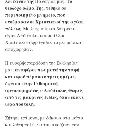
λειψάνου της
Το 
 Παναγίας μας. 
θεοδόχο σώμα Της, τέθηκε σε 
περιποιημένο μνημείο, που 
ετοίμασαν οι Χριστιανοί της αγίας 
πόλεως
. Με λυγμούς και δάκρυα οι 
άγιοι Απόστολοι και οι άλλοι 
Χριστιανοί σφράγισαν το μνημείο και 
αποχώρησαν.   
Η ευσεβής παράδοση της Εκκλησίας 
αναφέρει πως μετά την ταφή 
μας, 
και αφού πέρασαν τρεις ημέρες, 
έφτασε στην Γεθσημανή 
αργοπορημένος ο Απόστολος Θωμάς 
από τις μακρινές Ινδίες, όπου έκανε 
ιεραποστολή
.  
Ζήτησε επίμονα, με δάκρυα στα μάτια 
και λύπη πολύ, να του ανοίξουν τον 