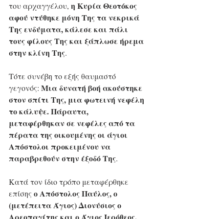
η Κυρία Θεοτόκος 
του αρχαγγέλου, 
αφού ντύθηκε μόνη Της τα νεκρικά 
Της ενδύματα, κάλεσε και πάλι 
τους φίλους Της και ξάπλωσε ήρεμα 
στην κλίνη Της
. 
Τότε συνέβη το εξής θαυμαστό 
Μια δυνατή βοή ακούστηκε 
γεγονός: 
στον σπίτι Της, μια φωτεινή νεφέλη 
το κάλυψε. Πάραυτα, 
μεταφέρθηκαν σε νεφέλες από τα 
πέρατα της οικουμένης οι άγιοι 
Απόστολοι προκειμένου να 
παραβρεθούν στην έξοδό Της
. 
Κατά τον ίδιο τρόπο μεταφέρθηκε 
ο Απόστολος Παύλος, ο 
επίσης 
(μετέπειτα Άγιος) Διονύσιος ο 
Αρεοπαγίτης και ο Άγιος Ιερόθεος, 