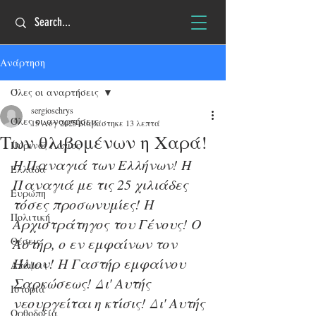
Ανάρτηση
Όλες οι αναρτήσεις
sergioschrys
Όλες οι αναρτήσεις
15 Αυγ 2025
διαβάστηκε 13 λεπτά
Των θλιβομένων η Χαρά!
Πύρινος Λόγιος
Η Παναγιά των Ελλήνων! Η 
Ελλάδα
Παναγιά με τις 25 χιλιάδες 
Ευρώπη
τόσες προσωνυμίες! Η 
Πολιτική
Αρχιστράτηγος του Γένους! Ο 
Θέσεις
Αστήρ, ο εν εμφαίνων τον 
Ήλιον! Η Γαστήρ εμφαίνου 
Απόψεις
Σαρκώσεως! Δι' Αυτής 
Ιστορία
νεουργείται η κτίσις! Δι' Αυτής 
Ορθοδοξία