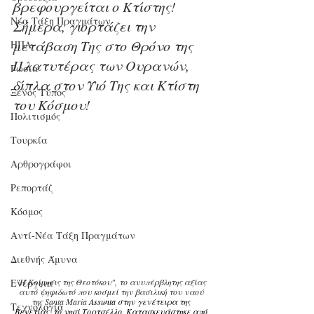
βρεφουργείται ο Κτίστης! 
Νέα Τάξη Πραγμάτων
Σήμερα, γιορτάζει την 
μετάβαση Της στο Θρόνο της 
ΗΠΑ
Πλατυτέρας των Ουρανών, 
Ρωσία
δίπλα στον Υιό Της και Κτίστη 
Ξένος Τύπος
του Κόσμου!
Πολιτισμός
Τουρκία
Αρθρογράφοι
Ρεπορτάζ
Κόσμος
Αντί-Νέα Τάξη Πραγμάτων
Διεθνής Άμυνα
Ενέργεια
"Η Κοίμησις της Θεοτόκου", το ανυπέρβλητης αξίας 
αυτό ψηφιδωτό που κοσμεί την βασιλική του ναού 
της Santa Maria 
Assunta στην γενέτειρα της 
Τεχνολογία
Βενετίας, το νησί Τορτσέλλο. Κατασκευάστηκε από 