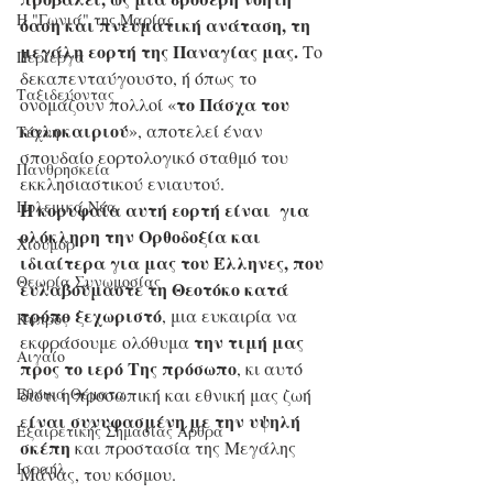
Η "Γωνιά" της Μαρίας
όαση και πνευματική ανάταση, τη 
μεγάλη εορτή της Παναγίας μας.
 Το 
Περίεργα
δεκαπενταύγουστο, ή όπως το 
Ταξιδεύοντας
το Πάσχα του 
ονομάζουν πολλοί «
καλοκαιριού
», αποτελεί έναν 
Τέχνη
σπουδαίο εορτολογικό σταθμό του 
Πανθρησκεία
εκκλησιαστικού ενιαυτού. 
Πολεμικά Νέα
Η κορυφαία αυτή εορτή είναι  για 
ολόκληρη την Ορθοδοξία και 
Χιούμορ
ιδιαίτερα για μας του Έλληνες, που 
Θεωρία Συνωμοσίας
ευλαβούμαστε τη Θεοτόκο κατά 
τρόπο ξεχωριστό
, μια ευκαιρία να 
Κύπρος
την τιμή μας 
εκφράσουμε ολόθυμα 
Αιγαίο
προς το ιερό Της πρόσωπο
, κι αυτό 
Εθνικά Θέματα
διότι η προσωπική και εθνική μας ζωή 
ίναι συνυφασμένη με την υψηλή 
ε
Εξαιρετικής Σημασίας Άρθρα
σκέπη
 και προστασία της Μεγάλης 
Ισραήλ
Μάνας, του κόσμου. 