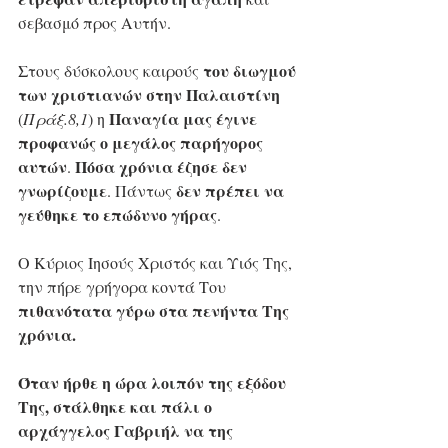
σεβασμό προς Αυτήν.
του διωγμού 
Στους δύσκολους καιρούς 
των χριστιανών στην Παλαιστίνη
Παναγία μας έγινε 
(
Πράξ.8,1
) η 
προφανώς ο μεγάλος παρήγορος 
αυτών
Πόσα χρόνια έζησε δεν 
. 
γνωρίζουμε
δεν πρέπει να 
. Πάντως 
γεύθηκε το επώδυνο γήρας
. 
Ο Κύριος Ιησούς Χριστός και Υιός Της, 
την πήρε γρήγορα κοντά Του 
πιθανότατα γύρω στα πενήντα Της 
χρόνια.
Όταν ήρθε η ώρα λοιπόν της εξόδου 
Της, στάλθηκε και πάλι ο 
αρχάγγελος Γαβριήλ να της 