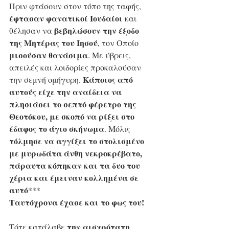
Πριν φτάσουν στον τόπο της ταφής, 
έφτασαν φανατικοί Ιουδαίοι 
και 
βεβηλώσουν την έξοδο 
θέλησαν να 
της Μητέρας του Ιησού
, τον Οποίο 
μισούσαν θανάσιμα
. Με ύβρεις, 
απειλές και λοιδορίες προκαλούσαν 
Κάποιος από 
την σεμνή ομήγυρη. 
αυτούς είχε την αναίδεια να 
πλησιάσει το σεπτό φέρετρο της 
Θεοτόκου, με σκοπό να ρίξει στο 
έδαφος το άγιο σκήνωμα
. Μόλις 
τόλμησε να αγγίξει το στολισμένο 
με μυρωδάτα άνθη νεκροκρέβατο, 
πάραυτα κόπηκαν και τα δυο του 
χέρια και έμειναν κολλημένα σε 
αυτό
***
Ταυτόχρονα έχασε και το φως του!
την αισχρότατη 
Τότε κατάλαβε 