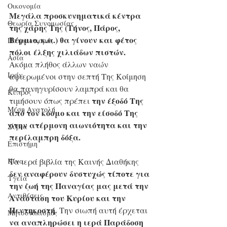
Οικονομία
Μεγάλα προσκυνηματικά κέντρα 
Θεωρία Συνομωσίας
της χάρης Της (Τήνος, Πάρος, 
Βέρμιο, κ.α.) θα γίνουν και φέτος 
Πατριωτισμός
πόλοι έλξης χιλιάδων πιστών.
Ασία
Ακόμα πλήθος άλλων ναών 
Ιράν
αφιερωμένοι στην σεπτή Της Κοίμηση 
θα πανηγυρίσουν λαμπρά και θα 
Κύπρος
την έξοδό Της 
τιμήσουν όπως πρέπει 
Μέση Ανατολή
από τον κόσμο και την είσοδό Της 
στην ατέρμονη αιωνιότητα και την 
Σύρια
περίλαμπρη δόξα.   
Επιστήμη
Kίνα
Τα ιερά βιβλία της Καινής Διαθήκης 
δεν αναφέρουν δυστυχώς τίποτε για 
Υγεία
την ζωή της Παναγίας μας μετά την 
Aντιθέσεις
Ανάσταση του Κυρίου και την 
Πεντηκοστή
. Την σιωπή αυτή έρχεται 
Μητσοτακισμός
να αναπληρώσει η ιερά Παράδοση 