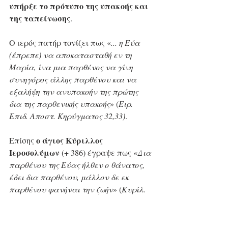
υπήρξε το πρότυπο της υπακοής και 
της ταπείνωσης
.   
Ο ιερός πατήρ τονίζει πως «
... η Εύα 
(έπρεπε) να αποκατασταθή εν τη 
Μαρία, ίνα μια παρθένος να γίνη 
συνηγόρος άλλης παρθένου και να 
εξαλήψη την ανυπακοήν της πρώτης 
δια της παρθενικής υπακοής
» (
Ειρ. 
Επιδ. Αποστ. Κηρύγματος 32,33)
. 
ο άγιος Κύριλλος 
Επίσης 
Ιεροσολύμων
 (+ 386) έγραψε πως «
Δια 
παρθένου της Εύας ήλθεν ο θάνατος, 
έδει δια παρθένου, μάλλον δε εκ 
παρθένου φανήναι την ζωήν
» (
Κυρίλ.
Ιερ. Κατηχ. 12,ιε΄
 ). 
Η ευλογημένη ρήση Της προς τον 