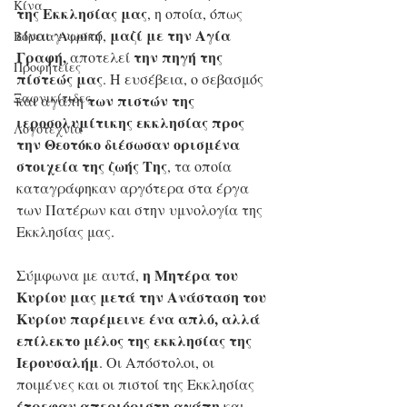
Κίνα
της Εκκλησίας μας
, η οποία, όπως 
μαζί με την Αγία 
είναι γνωστό, 
Βόρεια Αφρική
Γραφή,
την πηγή της 
 αποτελεί 
Προφητείες
πίστεώς μας
. Η ευσέβεια, ο σεβασμός 
Ξαφνικίτιδες
των πιστών της 
και αγάπη 
ιεροσολυμίτικης εκκλησίας προς 
Λογοτεχνία
την Θεοτόκο
διέσωσαν ορισμένα 
στοιχεία της ζωής Της
, τα οποία 
καταγράφηκαν αργότερα στα έργα 
των Πατέρων και στην υμνολογία της 
Εκκλησίας μας.
η Μητέρα του 
Σύμφωνα με αυτά, 
Κυρίου μας μετά την Ανάσταση του 
Κυρίου παρέμεινε ένα απλό, αλλά 
επίλεκτο μέλος της εκκλησίας της 
Ιερουσαλήμ
. Οι Aπόστολοι, οι 
ποιμένες και οι πιστοί της Εκκλησίας 
έτρεφαν απεριόριστη αγάπη
 και 