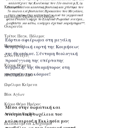
καλλιτέχνες της Κων/πολης τον 11ο αιώνα μ.Χ, (η 
Κοινωνία
Εκκλησία είναι κλασσική βασιλική και χτίστηκε τον 
7ο αιώνα επί βασιλείας Ηρακλείου του Μεγάλου, 
όταν ακόμη στην κατακτημένη από τα γερμανικά 
Παπισμός-Προτεσταντισμός
φύλα Ιταλία υπήρχε το Ελληνικό Ρωμαϊκό πνεύμα... 
Διαβάστε πιο κάτω, υπάρχει σχετικό παράρτημα**.
Ουκρανία
Τρίτος Παγκ. Πόλεμος
Εόρτιο αφιέρωμα στη μεγάλη 
Προφητείες
θεομητορική εορτή της Κοιμήσεως 
της Θεοτόκου. Σύντομη θεολογική 
Συνεντεύξεις
προσέγγιση της υπέρτατης 
Κύρια Θέματα
συμβολής της Θεομήτορος στη 
σωτηρία του κόσμου!
ΠΡΩΤΟΣΕΛΙΔΟ
Ωφέλιμα Κείμενα
Βίοι Αγίων
Κύριο Θέμα Ημέρας
Μέσα στην σωματική και 
πνευματική νωχέλεια του 
Articles in English
καλοκαιριού η Εκκλησία μας 
Εκλαϊκευμένοι Στοχασμοί
προβάλει, ως μια δροσερή νοητή 