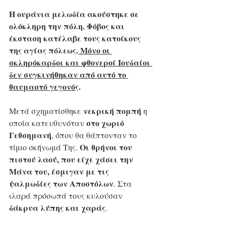
Η ουράνια μελωδία ακούστηκε σε 
ολόκληρη την πόλη. Φόβος και 
έκσταση κατέλαβε τους κατοίκους 
της αγίας πόλεως.
 Μόνο οι 
σκληρόκαρδοι και φθονεροί Ιουδαίοι 
δεν συγκινήθηκαν από αυτό το 
θαυμαστό γεγονός
.
νεκρική πομπή
Μετά σχηματίσθηκε 
 η 
στο χωριό 
οποία κατευθυνόταν 
Γεθσημανή
, όπου θα θάπτονταν το 
Οι θρήνοι του 
τίμιο σκήνωμά Της. 
πιστού λαού, που είχε χάσει την 
Μάνα του, έσμιγαν με τις 
ψαλμωδίες των Αποστόλων
. Στα 
ιλαρά πρόσωπά τους κυλούσαν 
δάκρυα λύπης και χαράς
. 