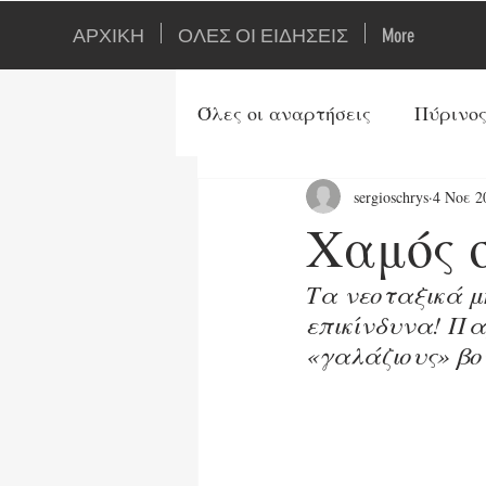
ΑΡΧΙΚΗ
ΟΛΕΣ ΟΙ ΕΙΔΗΣΕΙΣ
More
Όλες οι αναρτήσεις
Πύρινος
sergioschrys
4 Νοε 2
Ιστορία
Ορθοδοξία
Χαμός 
Τουρκία
Αρθρογράφοι
Τα νεοταξικά μ
επικίνδυνα! Πα
«γαλάζιους» βου
Ενέργεια
Τεχνολογία
Τρίτος Παγκ. Πόλεμος