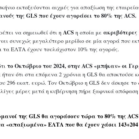
κήνιο εκτοξεύονται αιχμές για απαξίωση της εταιρεία
νούς της GLS που έχουν αγοράσει το 80% της ACS. 
ACS
 ακριβότερες 
ρέπει να σημειωθεί ότι η 
 η οποία με
ρνει συνεχώς μεγαλύτερο μερίδιο σε μία αγορά που εκ
αι τα ΕΛΤΑ έχουν τουλάχιστον 10% της αγοράς. 
το Οκτώβριο του 2024, στην ACS
«μπήκαν» οι Γερ
τι 
 ήταν ότι στα επόμενα 2 χρόνια η GLS θα αποκτούσε κ
ου 296 εκατ. ευρώ. Τον Οκτώβριο η GLS δεν άσκησε το 
 λίγες μέρες μετά η κυβέρνηση πήρε ξαφνικά απόφαση 
ρμανοί της GLS θα αγοράσουν τώρα το 80% της ACS
τα «απαξιωμένα» ΕΛΤΑ που θα έχουν χάσει 143+204