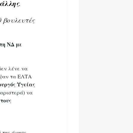
άλλης
.
 βουλευτές 
τη ΝΔ με 
εν λένε να 
αψαν τα ΕΛΤΑ 
υργός Υγείας 
 αριστερά) να 
τους 
 της άφησε 