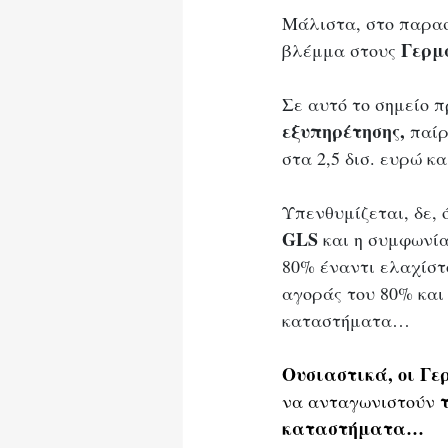
Μάλιστα, στο παρασ
Γερμα
βλέμμα στους 
Σε αυτό το σημείο π
εξυπηρέτησης,
 παί
στα 2,5 δισ. ευρώ κ
Υπενθυμίζεται, δε, ό
GLS
 και η συμφωνία
80% έναντι ελαχίστ
αγοράς του 80% και
καταστήματα…
Ουσιαστικά, οι Γε
να ανταγωνιστούν 
καταστήματα…