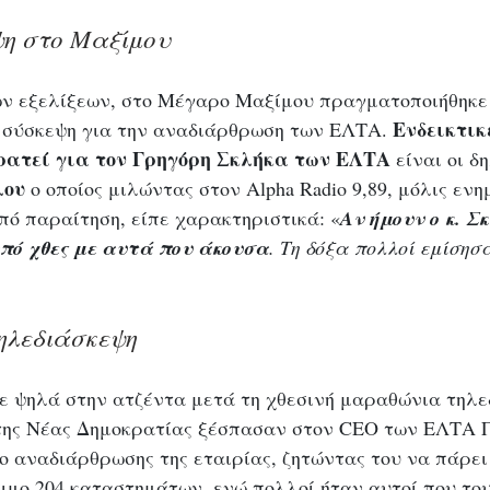
ψη στο Μαξίμου
ων εξελίξεων, στο Μέγαρο Μαξίμου πραγματοποιήθηκε 
 Ενδεικτικ
 σύσκεψη για την αναδιάρθρωση των ΕΛΤΑ.
ρατεί για τον Γρηγόρη Σκλήκα των ΕΛΤΑ
 είναι οι δ
λου
 ο οποίος μιλώντας στον Alpha Radio 9,89, μόλις εν
υπό παραίτηση, είπε χαρακτηριστικά: «
Αν ήμουν ο κ. Σ
πό χθες με αυτά που άκουσα
. Τη δόξα πολλοί εμίσησ
ηλεδιάσκεψη
ε ψηλά στην ατζέντα μετά τη χθεσινή μαραθώνια τηλε
της Νέας Δημοκρατίας ξέσπασαν στον CEO των ΕΛΤΑ 
ο αναδιάρθρωσης της εταιρίας, ζητώντας του να πάρει
σιμο 204 καταστημάτων, ενώ πολλοί ήταν αυτοί που του