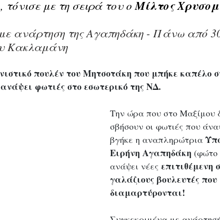
, τόνισε με τη σειρά του ο 
Μίλτος Χρυσομ
με ανάρτηση της Αγαπηδάκη - Πάνω από 30
ου Κακλαμάνη
νιστικό πουλέν του Μητσοτάκη που μπήκε καπέλο σ
 ανάψει φωτιές στο εσωτερικό της ΝΔ. 
Την ώρα που στο Μαξίμου δ
σβήσουν οι φωτιές που άν
Υπο
βγήκε η αναπληρώτρια 
Ειρήνη Αγαπηδάκη
 (φώτο
επιτιθέμενη σ
ανάψει νέες 
γαλάζιους βουλευτές που 
διαμαρτύρονται! 
Συγκεκριμένα με ανάρτησή