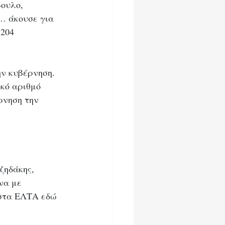
ουλο, 
… άκουσε για 
204 
ην κυβέρνηση. 
κό αριθμό 
ρνηση την 
ζηδάκης, 
να με 
 στα ΕΛΤΑ εδώ 