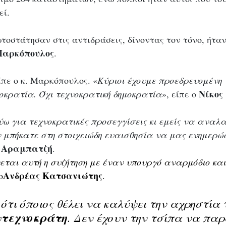
εί.
οστάτησαν στις αντιδράσεις, δίνοντας τον τόνο, ήταν
Μαρκόπουλος
. 
είπε ο κ. Μαρκόπουλος. «
Κύριοι έχουμε προεδρευομένη 
Νίκος 
μοκρατία. Όχι τεχνοκρατική δημοκρατία
», είπε ο 
ω για τεχνοκρατικές προσεγγίσεις κι εμείς να αναλ
εν μπήκατε στη στοιχειώδη ευαισθησία να μας ενημερώ
 Αραμπατζή
.
νεται αυτή η συζήτηση με έναν υπουργό αναρμόδιο και
Ανδρέας Κατσανιώτης
ο
.
τι όποιος θέλει να καλύψει την αχρηστία 
υ
τεχνοκράτη
. Δεν έχουν την τσίπα να παρ