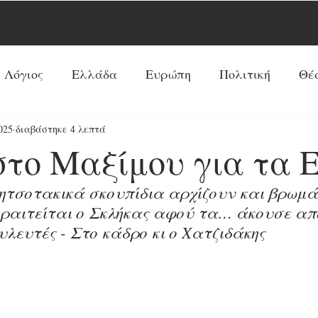
 Λόγιος
Ελλάδα
Ευρώπη
Πολιτική
Θέ
025
διαβάστηκε 4 λεπτά
Νέα Τάξη Πραγμάτων
ΗΠΑ
Ρωσία
Ξένος 
στο Μαξίμου για τα 
Ρεπορτάζ
Κόσμος
Αντί-Νέα Τάξη Πραγμά
ητσοτακικά σκουπίδια αρχίζουν και βρωμά
ραιτείται ο Σκλήκας αφού τα… άκουσε απ
λευτές - Στο κάδρο κι ο Χατζιδάκης
Κοινωνία
Παπισμός-Προτεσταντισμός
Ουκ
Προφητείες
Συνεντεύξεις
Κύρια Θέματα