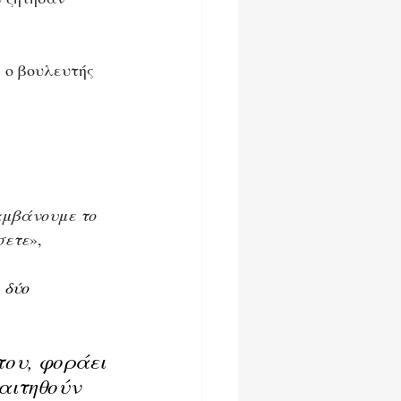
 ο βουλευτής 
αμβάνουμε το 
σετε
», 
 δύο 
του, φοράει 
αιτηθούν 