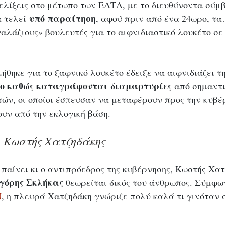
ξελίξεις στο μέτωπο των ΕΛΤΑ, με το διευθύνοντα σύμβ
υπό
παραίτηση
α τελεί 
, αφού πριν από ένα 24ωρο, τα
αλάζιους» βουλευτές για το αιφνιδιαστικό λουκέτο σε 
θηκε για το ξαφνικό λουκέτο έδειξε να αιφνιδιάζει τ
ρο καθώς καταγράφονται διαμαρτυρίες
 από σημαντι
ών, οι οποίοι έσπευσαν να μεταφέρουν προς την κυβέ
ουν από την εκλογική βάση.
ο Κωστής Χατζηδάκης
παίνει κι ο αντιπρόεδρος της κυβέρνησης, Κωστής Χατ
γόρης
Σκλήκας 
θεωρείται δικός του άνθρωπος. Σύμφω
Ν
, η πλευρά Χατζηδάκη γνώριζε πολύ καλά τι γινόταν