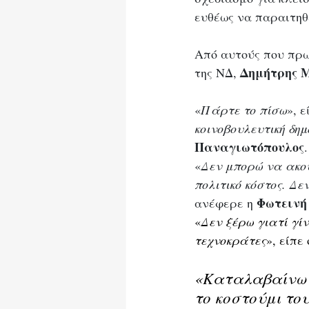
ευθέως να παραιτηθ
Από αυτούς που πρωτ
Δημήτρης 
της ΝΔ, 
«
Πάρτε το πίσω
», 
κοινοβουλευτική δη
Παναγιωτόπουλος
.
«
Δεν μπορώ να ακού
πολιτικό κόστος. Δ
Φωτεινή
ανέφερε η 
«
Δεν ξέρω γιατί γί
τεχνοκράτες
», είπε 
«
Καταλαβαίνω ό
το κοστούμι το