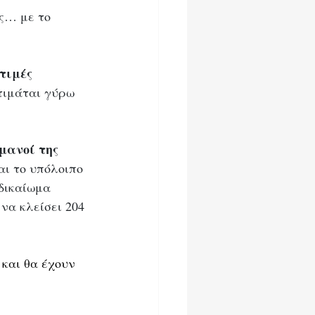
ς… με το 
τιμές 
τιμάται γύρω 
μανοί της 
αι το υπόλοιπο 
δικαίωμα 
να κλείσει 204 
 
και θα έχουν 
 