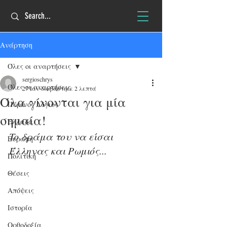
Ανάρτηση
Όλες οι αναρτήσεις
sergioschrys
Όλες οι αναρτήσεις
27 Ιαν
διαβάστηκε 2 λεπτά
Όλα γίνονται για μία
Πύρινος Λόγιος
σημαία!
Ελλάδα
To δράμα του να είσαι 
Ευρώπη
Έλληνας και Ρωμιός...
Πολιτική
Θέσεις
Απόψεις
Ιστορία
Ορθοδοξία