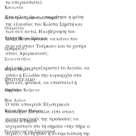
το υπερασπιστεί. 
Κοινωνία
Στο τέλος, όμως, επικράτησε η φύση 
Παπισμός-Προτεσταντισμός
της εξουσίας του Κώστα Σημίτη και 
Ουκρανία
των συν αυτώ. Η κυβέρνηση του 
ΠΑΣΟΚ αποφάσισε να κάνει τον 
Τρίτος Παγκ. Πόλεμος
τεμενά στους Τούρκους και το χατίρι 
Προφητείες
στους Αμερικανούς. 
Συνεντεύξεις
Δηλαδή, να γκριζαριστεί το Αιγαίο, να 
Κύρια Θέματα
χάσει η Ελλάδα την κυριαρχία στα 
ΠΡΩΤΟΣΕΛΙΔΟ
Ίμια και, φυσικά, να υποσταλεί η 
σημαία. 
Ωφέλιμα Κείμενα
Βίοι Αγίων
Ο τότε υπουργός Εξωτερικών 
Κύριο Θέμα Ημέρας
Θεόδωρος Πάγκαλος είπε στους 
συναυτουργούς της προδοσίας να 
Articles in English
ισχυριστούν ότι τη σημαία «την πήρε ο 
Εκλαϊκευμένοι Στοχασμοί
αέρας». Αυτή ήταν η αντιμετώπιση της 