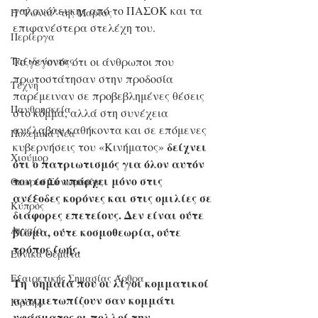
γαλανόλευκης από το ΠΑΣΟΚ και τα 
Η "Γωνιά" της Μαρίας
επιφανέστερα στελέχη του. 
Περίεργα
Το γεγονός ότι οι άνθρωποι που 
Ταξιδεύοντας
πρωτοστάτησαν στην προδοσία 
Τέχνη
παρέμειναν σε προβεβλημένες θέσεις 
Πανθρησκεία
στο κόμμα, αλλά στη συνέχεια 
ανέλαβαν καθήκοντα και σε επόμενες 
Πολεμικά Νέα
δείχνει 
κυβερνήσεις του «Κινήματος» 
Χιούμορ
ότι ο πατριωτισμός για όλον αυτόν 
τον εσμό υπάρχει μόνο στις 
Θεωρία Συνωμοσίας
ανέξοδες κορόνες και στις ομιλίες σε 
Κύπρος
διάφορες επετείους. Δεν είναι ούτε 
Αιγαίο
βίωμα, ούτε κοσμοθεωρία, ούτε 
τρόπος ζωής.
Εθνικά Θέματα
Εξαιρετικής Σημασίας Άρθρα
Τη  σημαία που οι λίγοι κομματικοί 
αντιμετωπίζουν σαν κομμάτι 
Ισραήλ
υφάσματος οι πολλοί την 