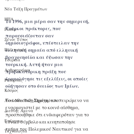
Νέα Τάξη Πραγμάτων
ΗΠΑ
Tο 1996, μια μέρα σαν την σημερινή, 
Τούρκοι πράκτορες, που 
Ρωσία
παρουσιάζονταν σαν 
Ξένος Τύπος
δημοσιογράφοι, υπέστειλαν την 
ελληνική σημαία από ελληνική 
Πολιτισμός
βραχονησίδα και ύψωσαν την 
Τουρκία
τουρκική. Αυτή ήταν μια 
Αρθρογράφοι
προβοκατόρικη πράξη που 
δρομολόγησε τις εξελίξεις, οι οποίες 
Ρεπορτάζ
οδήγησαν στο όνειδος των Ιμίων. 
Κόσμος
Το καθεστώς Σημίτη, αποπειρώμενο να 
Αντί-Νέα Τάξη Πραγμάτων
εναρμονιστεί με το κοινό αίσθημα, 
Διεθνής Άμυνα
προσποιήθηκε ότι ενδιαφερόταν για το 
Ενέργεια
εθνικό σύμβολο και κινητοποίησε 
τμήμα του Πολεμικού Ναυτικού για να 
Τεχνολογία