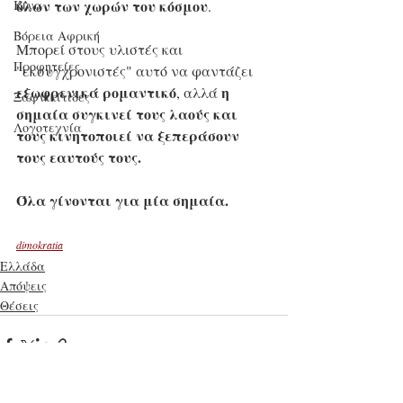
όλων των χωρών του κόσμου
. 
Κίνα
Βόρεια Αφρική
Μπορεί στους υλιστές και 
Προφητείες
"εκσυγχρονιστές" αυτό να φαντάζει 
εξωφρενικά ρομαντικό
η 
, αλλά 
Ξαφνικίτιδες
σημαία συγκινεί τους λαούς και 
Λογοτεχνία
τους κινητοποιεί να ξεπεράσουν 
τους εαυτούς τους. 
Όλα γίνονται για μία σημαία.
dimokratia
Ελλάδα
Απόψεις
Θέσεις